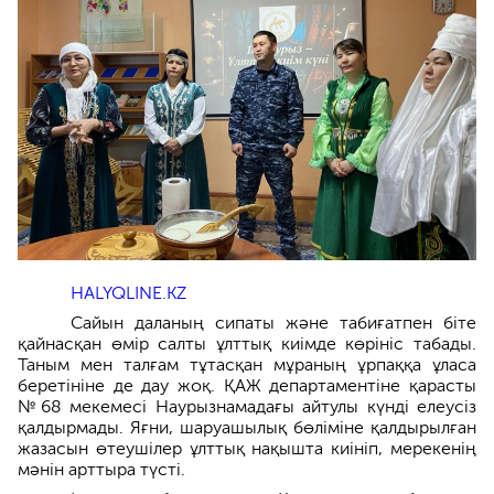
HALYQLINE.KZ
Сайын даланың сипаты және табиғатпен біте
қайнасқан өмір салты ұлттық киімде көрініс табады.
Таным мен талғам тұтасқан мұраның ұрпаққа ұласа
беретініне де дау жоқ. ҚАЖ департаментіне қарасты
№68 мекемесі Наурызнамадағы айтулы күнді елеусіз
қалдырмады. Яғни, шаруашылық бөліміне қалдырылған
жазасын өтеушілер ұлттық нақышта киініп, мерекенің
мәнін арттыра түсті.