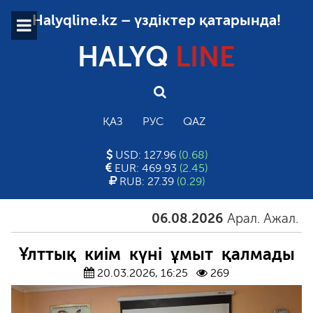
Halyqline.kz – үздіктер қатарында!
HALYQ
LINE
ҚАЗ
РУС
QAZ
USD: 127.96
(0.68)
EUR: 469.93
(2.45)
RUB: 27.39
(0.29)
06.08.2026
Арал. Ажал. Айға
Ұлттық киім күні ұмыт қалмады
20.03.2026, 16:25
269