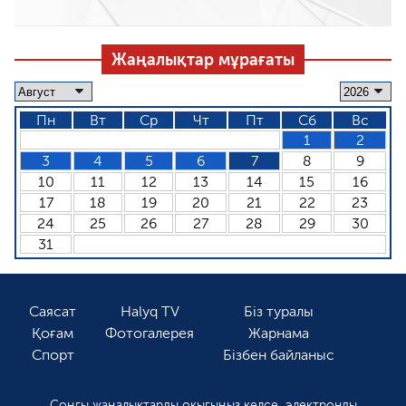
Жаңалықтар мұрағаты
Пн
Вт
Ср
Чт
Пт
Сб
Вс
1
2
3
4
5
6
7
8
9
10
11
12
13
14
15
16
17
18
19
20
21
22
23
24
25
26
27
28
29
30
31
Саясат
Halyq TV
Біз туралы
Қоғам
Фотогалерея
Жарнама
Спорт
Бізбен байланыс
Соңғы жаңалықтарды оқығыңыз келсе, электронды