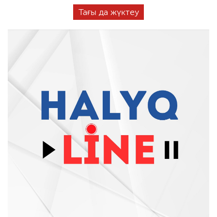
Тағы да жүктеу