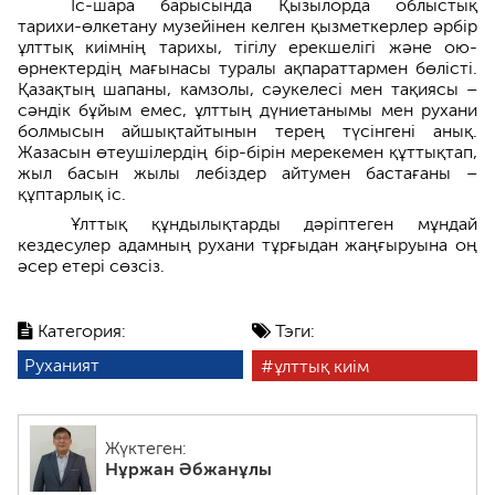
Іс-шара барысында Қызылорда облыстық
тарихи-өлкетану музейінен келген қызметкерлер әрбір
ұлттық киімнің тарихы, тігілу ерекшелігі және ою-
өрнектердің мағынасы туралы ақпараттармен бөлісті.
Қазақтың шапаны, камзолы, сәукелесі мен тақиясы –
сәндік бұйым емес, ұлттың дүниетанымы мен рухани
болмысын айшықтайтынын терең түсінгені анық.
Жазасын өтеушілердің бір-бірін мерекемен құттықтап,
жыл басын жылы лебіздер айтумен бастағаны –
құптарлық іс.
Ұлттық құндылықтарды дәріптеген мұндай
кездесулер адамның рухани тұрғыдан жаңғыруына оң
әсер етері сөзсіз.
Категория:
Тэги:
Руханият
ұлттық киім
Жүктеген:
Нұржан Әбжанұлы