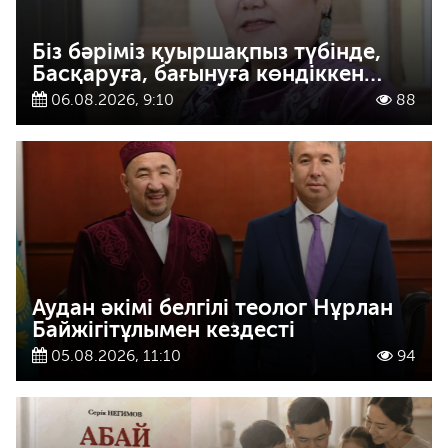
Біз бәріміз қуыршақпыз түбінде,
Басқаруға, бағынуға көндіккен…
06.08.2026, 9:10
88
Аудан әкімі белгілі теолог Нұрлан
Байжігітұлымен кездесті
05.08.2026, 11:10
94