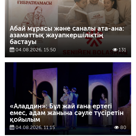
Абай мұрасы және саналы ата-ана:
азаматтық жауапкершіліктің
бастауы
04.08.2026, 15:50
131
«Аладдин»: Бұл жай ғана ертегі
емес, адам жанына сәуле түсіретін
қойылым
04.08.2026, 11:15
80