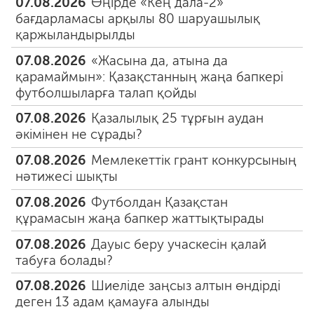
07.08.2026
Өңірде «Кең дала-2»
бағдарламасы арқылы 80 шаруашылық
қаржыландырылды
07.08.2026
«Жасына да, атына да
қарамаймын»: Қазақстанның жаңа бапкері
футболшыларға талап қойды
07.08.2026
Қазалылық 25 тұрғын аудан
әкімінен не сұрады?
07.08.2026
Мемлекеттік грант конкурсының
нәтижесі шықты
07.08.2026
Футболдан Қазақстан
құрамасын жаңа бапкер жаттықтырады
07.08.2026
Дауыс беру учаскесін қалай
табуға болады?
07.08.2026
Шиеліде заңсыз алтын өндірді
деген 13 адам қамауға алынды