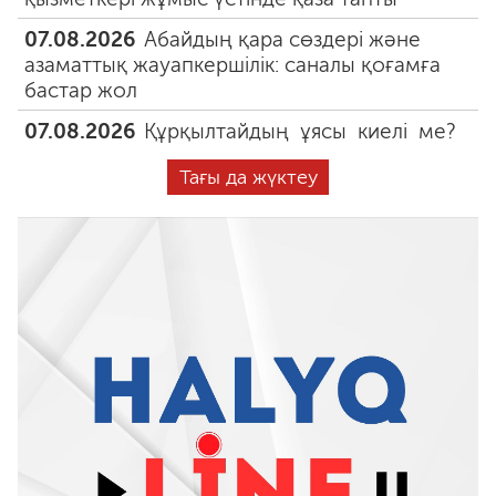
07.08.2026
Абайдың қара сөздері және
азаматтық жауапкершілік: саналы қоғамға
бастар жол
07.08.2026
Құрқылтайдың ұясы киелі ме?
Тағы да жүктеу