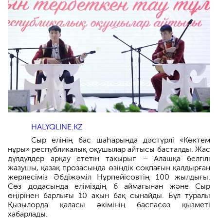
HALYQLINE.KZ
Сыр елінің бас шаһарында дәстүрлі «Көктем
нұры» республикалық оқушылар айтысы басталды. Жас
дүлдүлдер арқау ететін тақырып – Алашқа белгілі
жазушы, қазақ прозасында өзіндік соқпағын қалдырған
жерлесіміз Әбдіжәміл Нұрпейісовтің 100 жылдығы.
Сөз додасында еліміздің 6 аймағынан және Сыр
өңірінен барлығы 10 ақын бақ сынайды. Бұл туралы
Қызылорда қаласы әкімінің баспасөз қызметі
хабарлады.