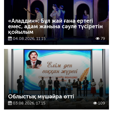
«Аладдин»: Бұл жай ғана ертегі
емес, адам жанына сәуле түсіретін
қойылым
04.08.2026, 11:15
79
Облыстық мүшәйра өтті
03.08.2026, 17:15
109