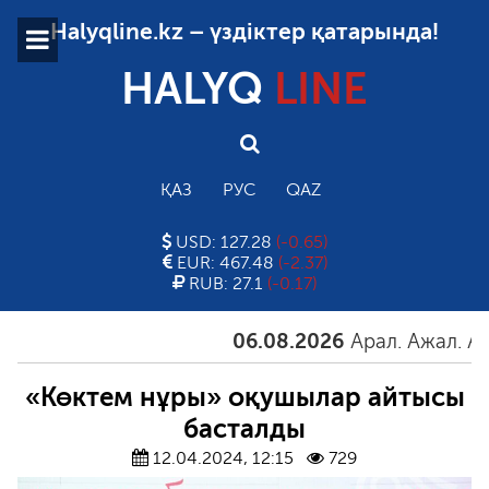
Halyqline.kz – үздіктер қатарында!
HALYQ
LINE
ҚАЗ
РУС
QAZ
USD: 127.28
(-0.65)
EUR: 467.48
(-2.37)
RUB: 27.1
(-0.17)
06.08.2026
Арал. Ажал. Айғақ
«Көктем нұры» оқушылар айтысы
басталды
12.04.2024, 12:15
729