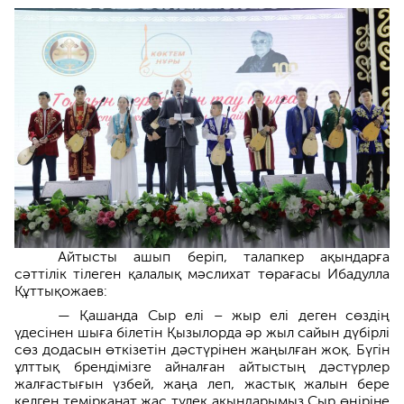
Айтысты ашып беріп, талапкер ақындарға
сәттілік тілеген қалалық мәслихат төрағасы Ибадулла
Құттықожаев:
— Қашанда Сыр елі – жыр елі деген сөздің
үдесінен шыға білетін Қызылорда әр жыл сайын дүбірлі
сөз додасын өткізетін дәстүрінен жаңылған жоқ. Бүгін
ұлттық брендімізге айналған айтыстың дәстүрлер
жалғастығын үзбей, жаңа леп, жастық жалын бере
келген темірқанат жас түлек ақындарымыз Сыр өңіріне