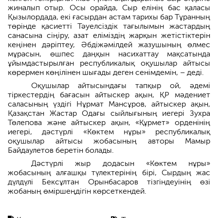
жиналып отыр. Осы орайда, Сыр елінің бас қаласы
Қызылордада, екі ғасырдан астам тарихы бар Тұранның
төрінде қасиетті Тәуелсіздік тағылымын жастардың
санасына сіңіру, азат еліміздің жарқын жетістіктерін
кеңінен дәріптеу, Әбдіжәмілдей жазушының өлмес
мұрасын, өшпес даңқын насихаттау мақсатында
ұйымдастырылған республикалық оқушылар айтысы
көрермен көңілінен шығады деген сенімдемін, – деді.
Оқушылар айтысындағы тапқыр ой, әдемі
тіркестердің бағасын айтыскер ақын, ҚР мәдениет
саласының үздігі Нұрмат Мансұров, айтыскер ақын,
Қазақстан Жастар Одағы сыйлығының иегері Зухра
Төлепова және айтыскер ақын, «Құрмет» орденінің
иегері, дәстүрлі «Көктем нұры» республикалық
оқушылар айтысы жобасының авторы Мамыр
Байдаулетов беретін болады.
Дәстүрлі жыр додасын «Көктем нұры»
жобасының алғашқы түлектерінің бірі, Сырдың жас
дүлдүлі Бексұлтан Орынбасаров тізгіндеуінің өзі
жобаның өміршеңдігін көрсеткендей.