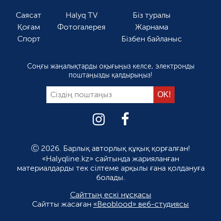
Саясат
Halyq TV
Біз туралы
Қоғам
Фотогалерея
Жарнама
Спорт
Бізбен байланыс
Соңғы жаңалықтарды оқығыңыз келсе, электронды
поштаңызды қалдырыңыз!
Ⓒ 2026. Барлық авторлық құқық қорғалған!
«Halyqline.kz» сайтында жарияланған
материалдарды тек сілтеме арқылы ғана қолдануға
болады.
Сайттың ескі нұсқасы
Сайтты жасаған
«Beoblood» веб-студиясы