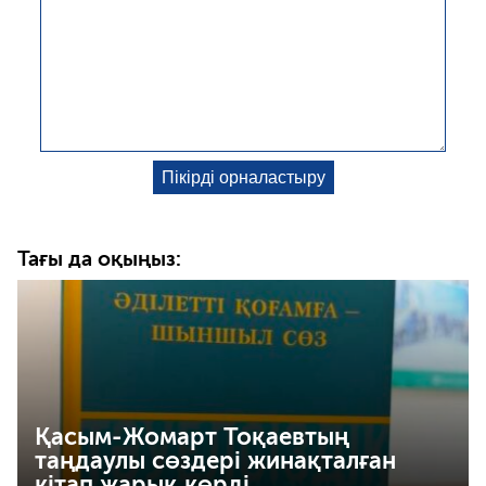
Тағы да оқыңыз:
Қасым-Жомарт Тоқаевтың
таңдаулы сөздері жинақталған
кітап жарық көрді