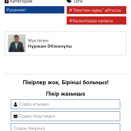
Категория:
Тэги:
Руханият
"Көктем нұры" айтысы
Қызылорда қаласы
Жүктеген:
Нұржан Әбжанұлы
Пікірлер жоқ. Бірінші болыңыз!
Пікір жазыңыз