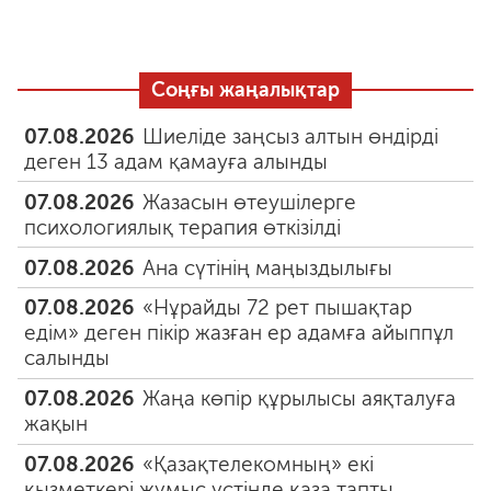
Соңғы жаңалықтар
07.08.2026
Шиеліде заңсыз алтын өндірді
деген 13 адам қамауға алынды
07.08.2026
Жазасын өтеушілерге
психологиялық терапия өткізілді
07.08.2026
Ана сүтінің маңыздылығы
07.08.2026
«Нұрайды 72 рет пышақтар
едім» деген пікір жазған ер адамға айыппұл
салынды
07.08.2026
Жаңа көпір құрылысы аяқталуға
жақын
07.08.2026
«Қазақтелекомның» екі
қызметкері жұмыс үстінде қаза тапты