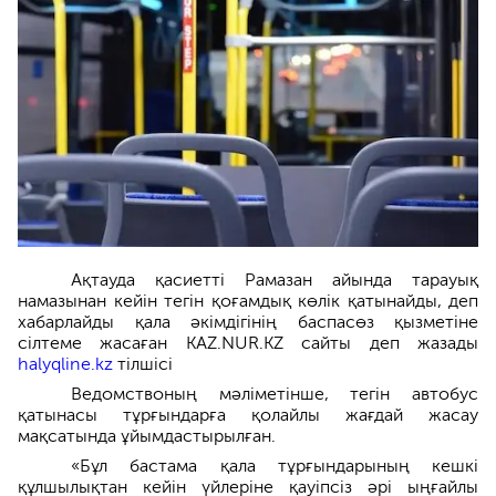
Ақтауда қасиетті Рамазан айында тарауық
намазынан кейін тегін қоғамдық көлік қатынайды, деп
хабарлайды қала әкімдігінің баспасөз қызметіне
сілтеме жасаған KAZ.NUR.KZ сайты деп жазады
halyqline.kz
тілшісі
Ведомствоның мәліметінше, тегін автобус
қатынасы тұрғындарға қолайлы жағдай жасау
мақсатында ұйымдастырылған.
«Бұл бастама қала тұрғындарының кешкі
құлшылықтан кейін үйлеріне қауіпсіз әрі ыңғайлы