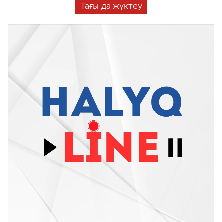
Тағы да жүктеу