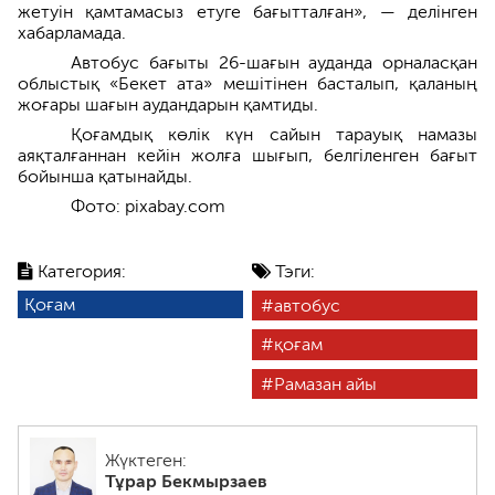
жетуін қамтамасыз етуге бағытталған», — делінген
хабарламада.
Автобус бағыты 26-шағын ауданда орналасқан
облыстық «Бекет ата» мешітінен басталып, қаланың
жоғары шағын аудандарын қамтиды.
Қоғамдық көлік күн сайын тарауық намазы
аяқталғаннан кейін жолға шығып, белгіленген бағыт
бойынша қатынайды.
Фото: pixabay.com
Категория:
Тэги:
Қоғам
автобус
қоғам
Рамазан айы
Жүктеген:
Тұрар Бекмырзаев