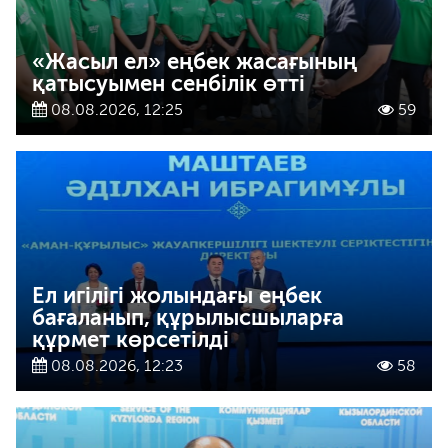
«Жасыл ел» еңбек жасағының
қатысуымен сенбілік өтті
08.08.2026, 12:25
59
Ел игілігі жолындағы еңбек
бағаланып, құрылысшыларға
құрмет көрсетілді
08.08.2026, 12:23
58