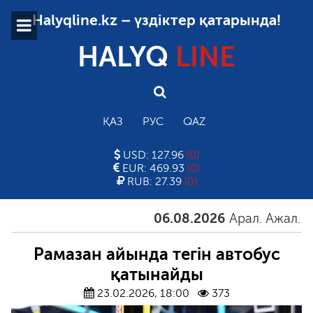
Halyqline.kz – үздіктер қатарында!
HALYQ
LINE
ҚАЗ
РУС
QAZ
USD: 127.96
(0)
EUR: 469.93
(0)
RUB: 27.39
(0)
06.08.2026
Арал. Ажал. Айға
Рамазан айында тегін автобус
қатынайды
23.02.2026, 18:00
373