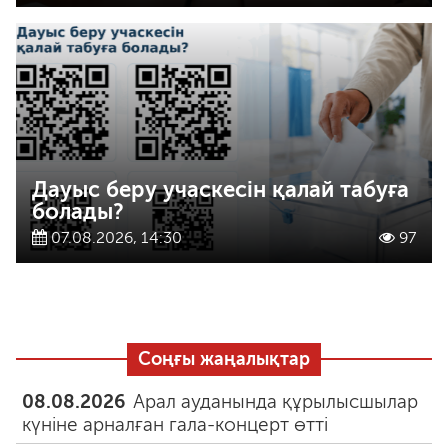
Дауыс беру учаскесін қалай табуға
болады?
07.08.2026, 14:30
97
Соңғы жаңалықтар
08.08.2026
Арал ауданында құрылысшылар
күніне арналған гала-концерт өтті