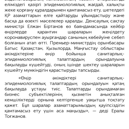
еліміздегі қазіргі эпидемиологиялық жағдай, халықты
жеке қорғану құралдарымен қамтамасыз ету, шетелдегі
ҚР азаматтарын елге қайтаруды ұйымдастыру және
басқа да өзекті мәселелер қаралды. Денсаулық сақтау
министрі Елжан Біртанов өз баяндамасында кейбір
өңірлерде қарантин шараларын жеңілдету
коронавируспен ауырғандар санының көбейуіне себеп
болғанын атап өтті. Премьер-министрдің орынбасары
Батыс Қазақстан, Қызылорда, Маңғыстау облыстары
әкімдіктеріне өңір бойынша санитарлық-
эпидемиологиялық талаптардың орындалуына
бақылауды күшейтуді, оның ішінде шектеу шараларын
күшейту мүмкіндігін қарастыруды тапсырды.
«Өңір әкімдіктері санитарлық-
эпидемиологиялық талаптардың орындалуын қатаң
бақылауда ұстауы тиіс. Талаптарды орындамаған
бизнес субъектілерінің қызметін анықталған
кемшіліктерді орнына келтіргенше уақытша тоқтату
қажет. Бұл шаралар азаматтарымыздың қауіпсіздігін
қамтамасыз ету үшін аса маңызды», — деді Ералы
Тоғжанов.