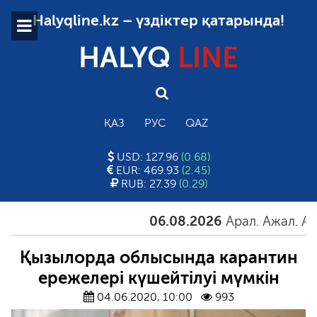
Halyqline.kz – үздіктер қатарында!
HALYQ
LINE
ҚАЗ
РУС
QAZ
USD: 127.96
(0.68)
EUR: 469.93
(2.45)
RUB: 27.39
(0.29)
06.08.2026
Арал. Ажал. Айғақ
Қызылорда облысында карантин
ережелері күшейтілуі мүмкін
04.06.2020, 10:00
993