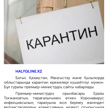
HALYQLINE.KZ
Батыс Қазақстан, Маңғыстау және Қызылорда
облыстарында карантин ережелері күшейтілуі мүмкін.
Бұл туралы премьер-министрдің сайты хабарлады.
Премьер-министрдің орынбасары Ералы
Тоғжановтың төрағалығымен өткен Коронавирус
инфекциясының таралуына жол бермеу жөніндегі
ведомствоаралық комиссияның кезекті отырысында