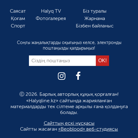
Саясат
Halyq TV
Біз туралы
Қоғам
Фотогалерея
Жарнама
Спорт
Бізбен байланыс
Соңғы жаңалықтарды оқығыңыз келсе, электронды
поштаңызды қалдырыңыз!
Ⓒ 2026. Барлық авторлық құқық қорғалған!
«Halyqline.kz» сайтында жарияланған
материалдарды тек сілтеме арқылы ғана қолдануға
болады.
Сайттың ескі нұсқасы
Сайтты жасаған
«Beoblood» веб-студиясы