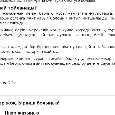
ызында болатын Арапа күні ауыз бекітуге болады.
лай тойланады?
 намазынан кейін барлық мұсылман ағайын-туыстарға,
рші-қолаңға «Айт қабыл болсын!» айтып, айтшылайды. Үй
тілек тілейді.
 сыйлық беріп, мерекелік көңіл-күйде жүреді, айттық сұр
кесімен құттықтап, айттық сұраған жанның бетін еш
алған адамдар бір-бірінен кешірім сұрап, қайта табысад
асылып, мол дастарқан жайылады.
ілердің көңілін сұрап, арнайы бас сұғу, жетім-жесір,
шын беріп, оларға айттың қуанышын сездіру де өте сауапты
putnik.kz
ер жоқ. Бірінші болыңыз!
Пікір жазыңыз