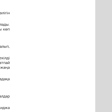
лігін
.
лады.
ы көп
алып,
кілді
атпай
 жаңа
адақа
алдар
хиджа