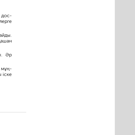
 дос-
лерге
айды.
қашан
ы. Әр
 мұң-
 іске