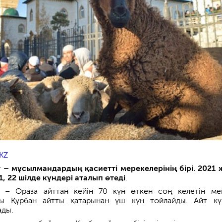
KZ
 – мұсылмандардың қасиетті мерекелерінің бірі. 2021
1, 22 шілде күндері аталып өтеді
.
т – Ораза айттан кейін 70 күн өткен соң келетін ме
ы Құрбан айтты қатарынан үш күн тойлайды. Айт кү
ады.