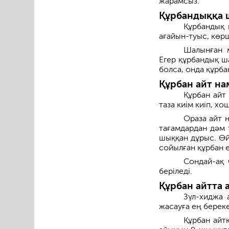
жарамсыз.
Құрбандыққа 
Құрбандық ш
ағайын-туыс, көрш
Шалынған м
Егер құрбандық ш
болса, онда құрба
Құрбан айт н
Құрбан айт
таза киім киіп, хо
Ораза айт 
тағамдардан дәм 
шыққан дұрыс. Өй
сойылған құрбан е
Сондай-ақ 
беріледі.
Құрбан айтта 
Зүл-хиджа 
жасауға ең береке
Құрбан айтқ