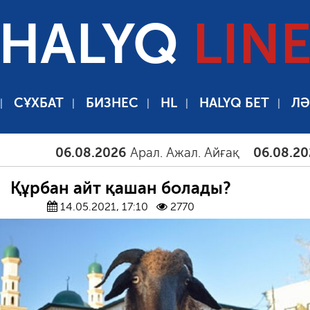
HALYQ
LIN
СҰХБАТ
БИЗНЕС
HL
HALYQ БЕТ
ЛӘ
06.08.2026
Арал. Ажал. Айғақ
06.08.2026
Тамызд
Құрбан айт қашан болады?
14.05.2021, 17:10
2770