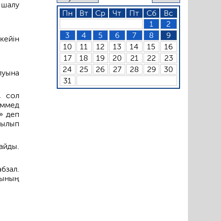
 шалу
Пн
Вт
Ср
Чт
Пт
Сб
Вс
1
2
3
4
5
6
7
8
9
кейін
10
11
12
13
14
15
16
17
18
19
20
21
22
23
24
25
26
27
28
29
30
луына
31
, сол
ммед
» деп
тылып
айды.
бзал.
шының