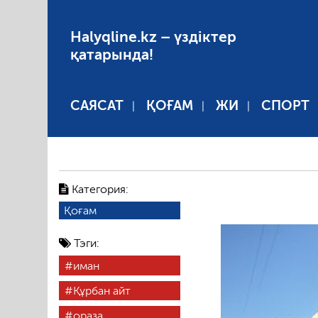
Halyqline.kz – үздіктер
қатарында!
САЯСАТ
ҚОҒАМ
ЖИ
СПОРТ
Категория:
Қоғам
Тэги:
иман
Құрбан айт
ораза