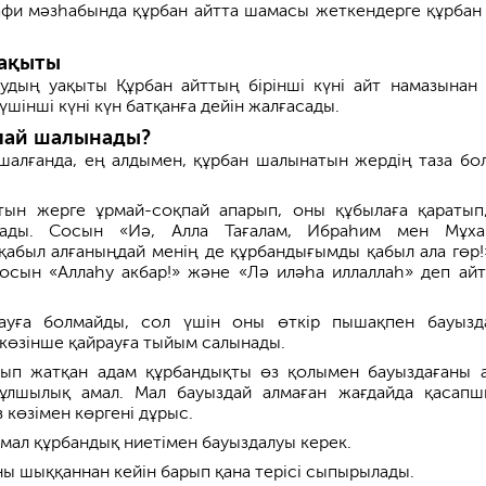
фи мәзһабында құрбан айтта шамасы жеткендерге құрбан
уақыты
удың уақыты Құрбан айттың бірінші күні айт намазынан 
үшінші күні күн батқанға дейін жалғасады.
лай шалынады?
шалғанда, ең алдымен, құрбан шалынатын жердің таза бо
ын жерге ұрмай-соқпай апарып, оны құбылаға қаратып
ады. Сосын «Иә, Алла Тағалам, Ибраһим мен Мұха
қабыл алғаныңдай менің де құрбандығымды қабыл ала гөр!
осын «Аллаһу акбар!» және «Лә иләһа иллаллаһ» деп ай
ауға болмайды, сол үшін оны өткір пышақпен бауызд
өзінше қайрауға тыйым салынады.
ып жатқан адам құрбандықты өз қолымен бауыздағаны а
құлшылық амал. Мал бауыздай алмаған жағдайда қасап
 көзімен көргені дұрыс.
мал құрбандық ниетімен бауыздалуы керек.
ы шыққаннан кейін барып қана терісі сыпырылады.