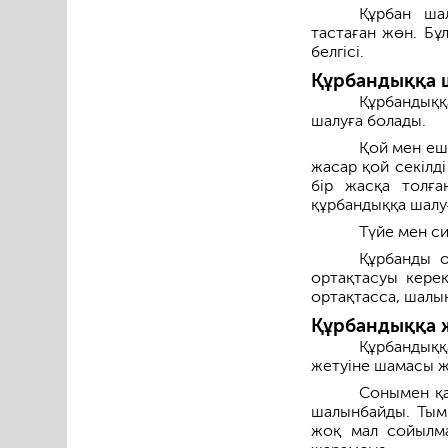
Құрбан ша
тастаған жөн. Бұ
белгісі.
Құрбандыққа 
Құрбандыққ
шалуға болады.
Қой мен ешк
жасар қой секілді
бір жасқа толға
құрбандыққа шалу
Түйе мен си
Құрбанды о
ортақтасуы керек.
ортақтасса, шалы
Құрбандыққа 
Құрбандыққа
жетуіне шамасы ж
Сонымен қат
шалынбайды. Тым
жоқ мал сойылма