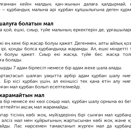
лғаннан кейін малдың қан-жынын далаға қалдырмай, 
л – құрбандық малына әрі құрбан құлшылығына деген құрм
шалуға болатын мал
а қой, ешкі, сиыр, түйе малының еркектерін де, ұрғашылар
і ең кемі бір жасар болуы қажет. Дегенмен, алты айлық қоз
 ірі, қоңды болса құрбандыққа жарамды. Ал, ешкі міндетті 
н болуы қажет. Сиыр екі жасқа, түйе бес жасқа тол
ға болады.
ырды 7 адам бірлесіп немесе бір адам жеке шала алады.
ртақтасып шалған уақытта әрбір адам құрбан шалу ние
 Бір кісі құрбан үшін, ал екіншісі тек қана етін алу ние
нған мал құрбан болып есептелмейді.
жарамайтын мал
 бір немесе екі көзі соқыр мал, құрбан шалу орнына өз бе
етпейтін ақсақ мал жарамайды.
ар тісінің көбі жоқ, мүйіздерінің бірі сынған мал құрбан
 әлсіз мал мен құйрығының жартысынан көбі жоқ және қ
йды. Лас нәрсемен тамақтанып жүрген мал да құрбан