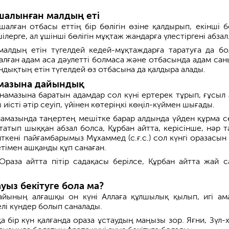
шалынған малдың еті
алған отбасы еттің бір бөлігін өзіне қалдырып, екінші бө
ілерге, ал ұшінші бөлігін мұқтаж жандарға үлестіргені абзал
алдың етін түгелдей кедей-мұқтаждарға таратуға да бо
алған адам аса дәулетті болмаса және отбасында адам сан
ндықтың етін түгелдей өз отбасына да қалдыра алады.
амазына дайындық
 намазына баратын адамдар сол күні ертерек тұрып, ғұсыл 
ш иісті әтір сеуіп, үйінен көтеріңкі көңіл-күймен шығады.
намазында таңертең мешітке барар алдында үйден құрма се
татып шыққан абзал болса, Құрбан айтта, керісінше, нәр т
ткені пайғамбарымыз Мұхаммед (с.ғ.с.) сол күнгі оразасын
тімен ашқанды құп санаған.
Ораза айтта пітір садақасы берілсе, Құрбан айтта жай с
ауыз бекітуге бола ма?
айының алғашқы он күні Аллаға құлшылық қылып, игі ам
лі күндер болып саналады.
а бір күн қалғанда ораза ұстаудың маңызы зор. Яғни, Зүл-