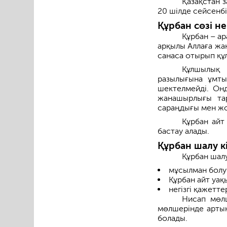
Қазақстан 
20 шілде сейсенбіг
Құрбан сөзі не
Құрбан – ар
арқылы Аллаға жа
санаса отырып құл
Құлшылық
разылығына ұмты
шектелмейді. Онд
жанашырлығы тара
сараңдығы мен жо
Құрбан айт
бастау алады.
Құрбан шалу к
Құрбан шалу
мұсылман болу
Құрбан айт уа
негізгі қажетт
Нисап мөлш
мөлшерінде артық
болады.