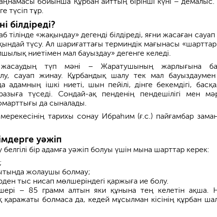
заңнамасы бойынша Құрбан айттың бірінші күні – демалыс.
е түсіп тұр.
ні білдіреді?
аб тілінде «жақындау» дегенді білдіреді, яғни жасаған сауап
қындай түсу. Ал шариғаттағы терминдік мағынасы «шартта
шылық ниетімен мал бауыздау» дегенге келеді.
 жасаудың түп мәні – Жаратушының жарлығына бағ
лу, сауап жинау. Құрбандық шалу тек мал бауыздаумен
а адамның ішкі ниеті, шын пейілі, дінге бекемдігі, басқа
зыға түседі. Сондай-ақ пенденің пендешілігі мен мәрт
марттығы да сыналады.
 мерекесінің тарихы сонау Ибраһим (ғ.с.) пайғамбар зама
імдерге уәжіп
 белгілі бір адамға уәжіп болуы үшін мына шарттар керек:
;
қытында жолаушы болмау;
ерден тыс нисап мөлшеріндегі қаржыға ие болу.
ері – 85 грамм алтын яки құнына тең келетін ақша. 
 қаражаты болмаса да, кедей мұсылман кісінің құрбан ша