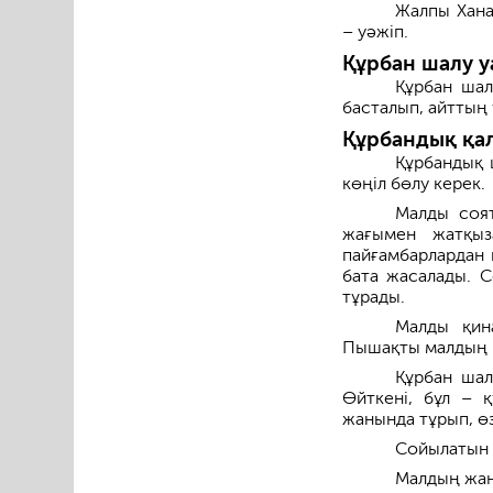
Жалпы Хана
– уәжіп.
Құрбан шалу 
Құрбан шал
басталып, айттың 
Құрбандық қа
Құрбандық 
көңіл бөлу керек.
Малды соят
жағымен жатқыз
пайғамбарлардан 
бата жасалады. С
тұрады.
Малды қин
Пышақты малдың к
Құрбан шал
Өйткені, бұл – 
жанында тұрып, өз
Сойылатын 
Малдың жан