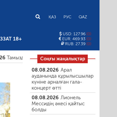
E
ҚАЗ
РУС
QAZ
USD: 127.96
(0)
ЗЗАТ 18+
EUR: 469.93
(0)
RUB: 27.39
(0)
ағы таңғы түтін
06.08.2026
Құмарлық эпидеми
Соңғы жаңалықтар
08.08.2026
Арал
ауданында құрылысшылар
күніне арналған гала-
концерт өтті
08.08.2026
Лионель
Мессидің әкесі қайтыс
болды