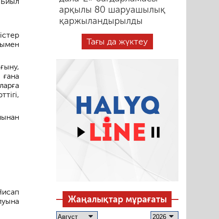
 Биыл
арқылы 80 шаруашылық
қаржыландырылды
 істер
Тағы да жүктеу
рымен
ыну,
 ғана
ларға
тігі,
нынан
Нисап
Жаңалықтар мұрағаты
луына