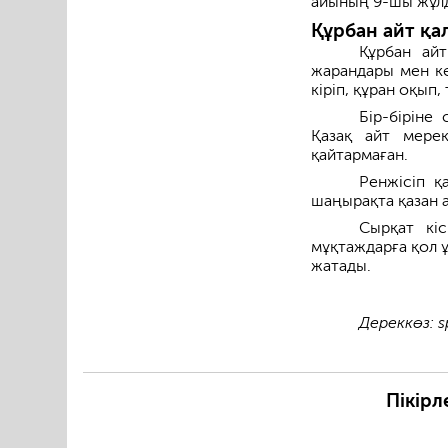
айының 9-шы жұлд
Құрбан айт қа
Құрбан айт
жарандары мен кө
кіріп, құран оқып, 
Бір-біріне
Қазақ айт мере
қайтармаған.
Ренжісіп қ
шаңырақта қазан 
Сырқат кіс
мұқтаждарға қол ұ
жатады.
Дереккөз: s
Пікірл