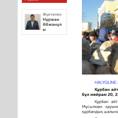
Жүктеген:
Нұржан
Әбжанұл
ы
HALYQLINE.
Құрбан айт
бұл мейрам 20, 2
Құрбан ай
Мұсылман қауым
құрбандық шалын