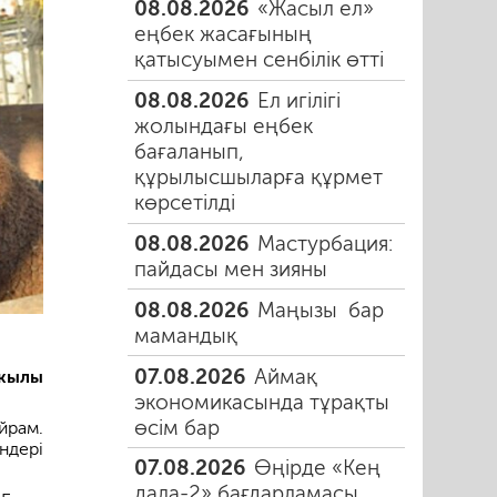
08.08.2026
«Жасыл ел»
еңбек жасағының
қатысуымен сенбілік өтті
08.08.2026
Ел игілігі
жолындағы еңбек
бағаланып,
құрылысшыларға құрмет
көрсетілді
08.08.2026
Мастурбация:
пайдасы мен зияны
08.08.2026
Маңызы бар
мамандық
07.08.2026
Аймақ
 жылы
экономикасында тұрақты
өсім бар
йрам.
ндері
07.08.2026
Өңірде «Кең
дала-2» бағдарламасы