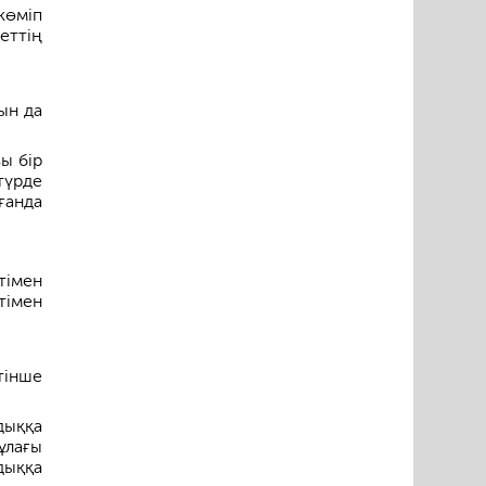
көміп
еттің
ын да
ы бір
түрде
ғанда
тімен
тімен
тінше
дыққа
ұлағы
дыққа