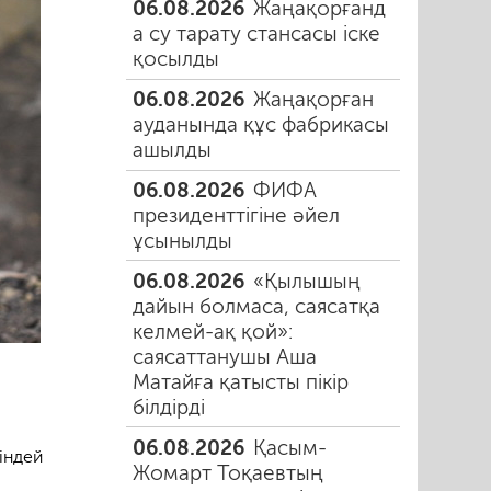
06.08.2026
Жаңақорғанд
а су тарату стансасы іске
қосылды
06.08.2026
Жаңақорған
ауданында құс фабрикасы
ашылды
06.08.2026
ФИФА
президенттігіне әйел
ұсынылды
06.08.2026
«Қылышың
дайын болмаса, саясатқа
келмей-ақ қой»:
саясаттанушы Аша
Матайға қатысты пікір
білдірді
06.08.2026
Қасым-
індей
Жомарт Тоқаевтың