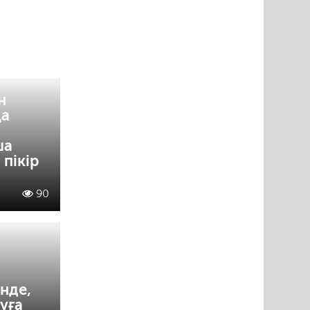
н
қа
ша
пікір
90
нде,
уға