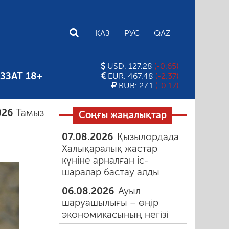
E
ҚАЗ
РУС
QAZ
USD: 127.28
(-0.65)
ЗЗАТ 18+
EUR: 467.48
(-2.37)
RUB: 27.1
(-0.17)
ыздағы таңғы түтін
06.08.2026
Құмарлық эпид
Соңғы жаңалықтар
07.08.2026
Қызылордада
Халықаралық жастар
күніне арналған іс-
шаралар бастау алды
06.08.2026
Ауыл
шаруашылығы – өңір
экономикасының негізі