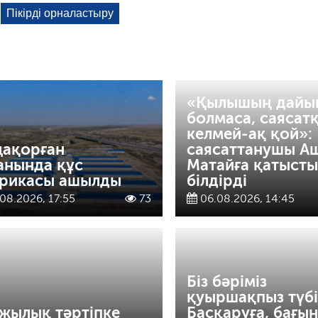
«Қылышың дайы
болмаса, саясат
келмей-ақ қой»:
ақорған
саясаттанушы А
анында құс
Матайға қатысты 
рикасы ашылды
білдірді
08.2026, 17:55
73
06.08.2026, 14:45
Біз бәріміз
қуыршақпыз түбі
жылық тәртіпке
Басқаруға, бағын