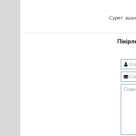
Сурет ашық
Пікірл