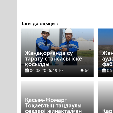
Тағы да оқыңыз:
Жаңақорғанда су
Жаң
тарату стансасы іске
ауд
қосылды
фаб
06.08.2026, 19:10
56
06.
Қасым-Жомарт
Тоқаевтың таңдаулы
сөздері жинақталған
Қар