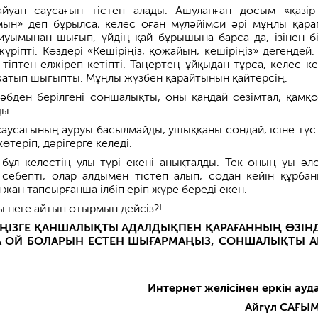
айуан саусағын тістеп алады. Ашуланған досым «қазір
ын» деп бұрылса, келес оған мүләйімси әрі мұңлы қара
ариуымынан шығып, үйдің қай бұрышына барса да, ізінен бі
жүріпті. Көздері «Кешіріңіз, қожайын, кешіріңіз» дегендей.
тіптен елжіреп кетіпті. Таңертең ұйқыдан тұрса, келес ке
жатып шығыпты. Мұңлы жүзбен қарайтынын қайтерсің.
бден берілгені соншалықты, оны қандай сезімтал, қамқо
ды.
саусағының ауруы басылмайды, ушыққаны сондай, ісіне түст
өтеріп, дәрігерге келеді.
бұл келестің улы түрі екені анықталды. Тек оның уы әлс
 себепті, олар алдымен тістеп алып, содан кейін құрба
жан тапсырғанша ілбіп еріп жүре береді екен.
ы неге айтып отырмын дейсіз?!
ІҢІЗГЕ ҚАНШАЛЫҚТЫ АДАЛДЫҚПЕН ҚАРАҒАННЫҢ ӨЗІНД
А ОЙ БОЛАРЫН ЕСТЕН ШЫҒАРМАҢЫЗ, СОНШАЛЫҚТЫ А
Интернет желісінен еркін ауд
Айгүл САҒЫ