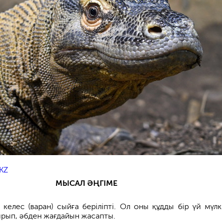
KZ
МЫСАЛ ӘҢГІМЕ
 келес (варан) сыйға беріліпті. Ол оны құдды бір үй мүлк
ырып, әбден жағдайын жасапты.