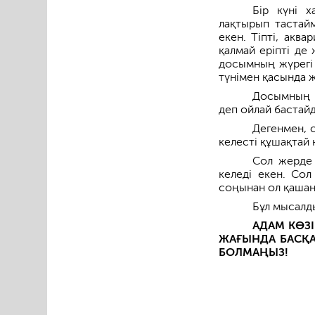
Бір күні х
лақтырып тастайм
екен. Тіпті, акв
қалмай еріпті де 
досымның жүрегі 
түнімен қасында 
Досымның ә
деп ойлай бастай
Дегенмен, 
келесті құшақтай к
Сол жерде 
келеді екен. Сол
соңынан ол қашан 
Бұл мысалд
АДАМ КӨЗ
ЖАҒЫНДА БАСҚ
БОЛМАҢЫЗ!