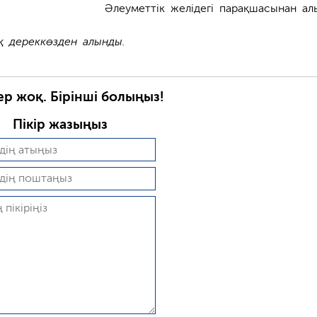
Әлеуметтік желідегі парақшасынан ал
 дереккөзден алынды.
ер жоқ. Бірінші болыңыз!
Пікір жазыңыз