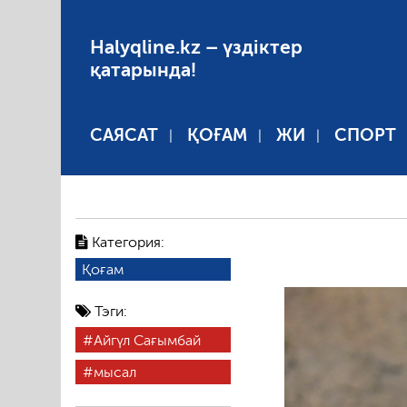
Halyqline.kz – үздіктер
қатарында!
САЯСАТ
ҚОҒАМ
ЖИ
СПОРТ
Категория:
Қоғам
Тэги:
Айгүл Сағымбай
мысал