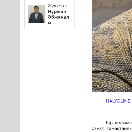
Жүктеген:
Нұржан
Әбжанұл
ы
HALYQLINE.
Бір досыма
санап, тамақтанд