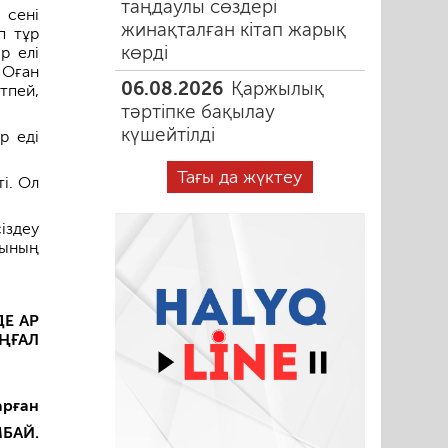
таңдаулы сөздері
 сені
жинақталған кітап жарық
п тұр
көрді
р елі
 Оған
06.08.2026
Қаржылық
тпей,
тәртіпке бақылау
күшейтілді
р еді
Тағы да жүктеу
і. Ол
іздеу
нының
Е АР
ҢҒАЛ
арған
МБАЙ.