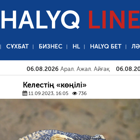
HALYQ
LIN
СҰХБАТ
БИЗНЕС
HL
HALYQ БЕТ
ЛӘ
06.08.2026
Арал. Ажал. Айғақ
06.08.2026
Там
Келестің «көңілі»
11.09.2023, 16:05
736