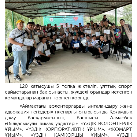
120 қатысушы 5 топқа жіктеліп, ұлттық спорт
сайыстарынан бақ сынасты, жүлделі орындар иеленген
командалар марапат төрінен көрінді.
«Аймақтағы волонтерларды ынталандыру және
адвокация негіздері» пленарлы отырысында Қоғамдық
даму басқармасының басшысы Алмасбек
Әбілқасымұлы аймақ үздіктерін «ҮЗДІК ВОЛОНТЕРЛІК
ҰЙЫМ», «ҮЗДІК КОРПОРАТИВТІК ҰЙЫМ», «ЖОМАРТ
ҰЙЫМ», «ҮЗДІК ҚАМҚОРШЫ ҰЙЫМ», «ҮЗДІК