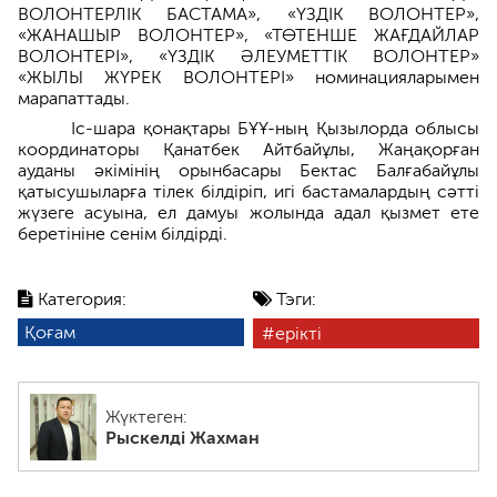
ВОЛОНТЕРЛІК БАСТАМА», «ҮЗДІК ВОЛОНТЕР»,
«ЖАНАШЫР ВОЛОНТЕР», «ТӨТЕНШЕ ЖАҒДАЙЛАР
ВОЛОНТЕРІ», «ҮЗДІК ӘЛЕУМЕТТІК ВОЛОНТЕР»
«ЖЫЛЫ ЖҮРЕК ВОЛОНТЕРІ» номинацияларымен
марапаттады.
Іс-шара қонақтары БҰҰ-ның Қызылорда облысы
координаторы Қанатбек Айтбайұлы, Жаңақорған
ауданы әкімінің орынбасары Бектас Балғабайұлы
қатысушыларға тілек білдіріп, игі бастамалардың сәтті
жүзеге асуына, ел дамуы жолында адал қызмет ете
беретініне сенім білдірді.
Категория:
Тэги:
Қоғам
ерікті
Жүктеген:
Рыскелді Жахман