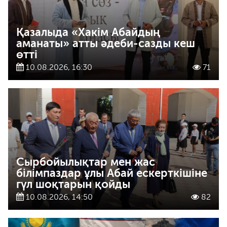
Қазалыда «Хакім Абайдың
аманаты» атты әдеби-сазды кеш
өтті
10.08.2026, 16:30
71
Сырбойылықтар мен жас
білімпаздар ұлы Абай ескерткішіне
гүл шоқтарын қойды
10.08.2026, 14:50
82