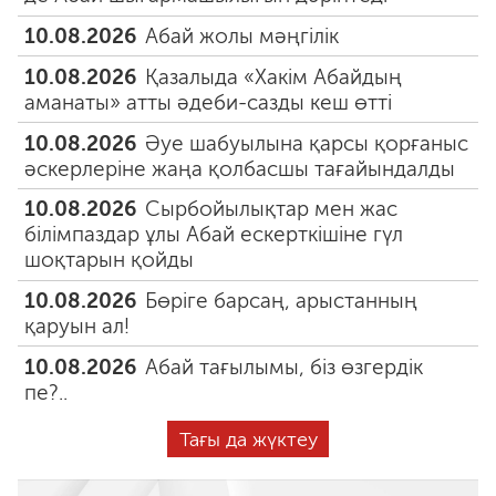
10.08.2026
Абай жолы мәңгілік
10.08.2026
Қазалыда «Хакім Абайдың
аманаты» атты әдеби-сазды кеш өтті
10.08.2026
Әуе шабуылына қарсы қорғаныс
әскерлеріне жаңа қолбасшы тағайындалды
10.08.2026
Сырбойылықтар мен жас
білімпаздар ұлы Абай ескерткішіне гүл
шоқтарын қойды
10.08.2026
Бөріге барсаң, арыстанның
қаруын ал!
10.08.2026
Абай тағылымы, біз өзгердік
пе?..
Тағы да жүктеу