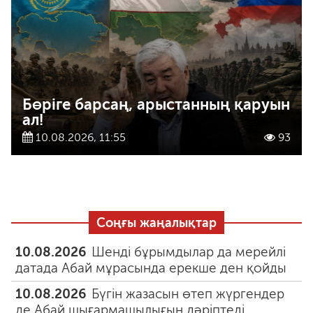
Бөріге барсаң, арыстанның қаруын
ал!
10.08.2026, 11:55
93
Соңғы жаңалықтар
10.08.2026
Шенді бұрымдылар да мерейлі
датада Абай мұрасында ерекше ден қойды
10.08.2026
Бүгін жазасын өтеп жүргендер
де Абай шығармашылығын дәріптеді