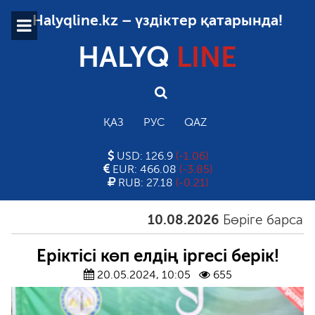
Halyqline.kz – үздіктер қатарында!
HALYQ
LINE
ҚАЗ
РУС
QAZ
USD: 126.9
(-1.06)
EUR: 466.08
(-3.85)
RUB: 27.18
(-0.21)
10.08.2026
Бөріге барсаң, ар
Еріктісі көп елдің іргесі берік!
20.05.2024, 10:05
655