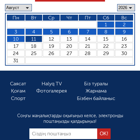
Пн
Вт
Ср
Чт
Пт
Сб
Вс
1
2
3
4
5
6
7
8
9
10
11
12
13
14
15
16
17
18
19
20
21
22
23
24
25
26
27
28
29
30
31
Саясат
Halyq TV
Біз туралы
Қоғам
Фотогалерея
Жарнама
Спорт
Бізбен байланыс
Соңғы жаңалықтарды оқығыңыз келсе, электронды
поштаңызды қалдырыңыз!