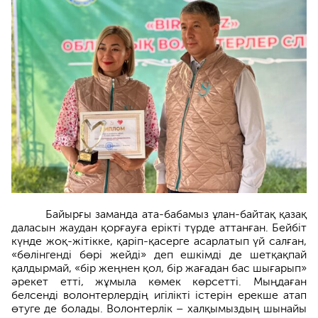
Байырғы заманда ата-бабамыз ұлан-байтақ қазақ
даласын жаудан қорғауға ерікті түрде аттанған. Бейбіт
күнде жоқ-жітікке, қаріп-қасерге асарлатып үй салған,
«бөлінгенді бөрі жейді» деп ешкімді де шетқақпай
қалдырмай, «бір жеңнен қол, бір жағадан бас шығарып»
әрекет етті, жұмыла көмек көрсетті. Мыңдаған
белсенді волонтерлердің игілікті істерін ерекше атап
өтуге де болады. Волонтерлік – халқымыздың шынайы