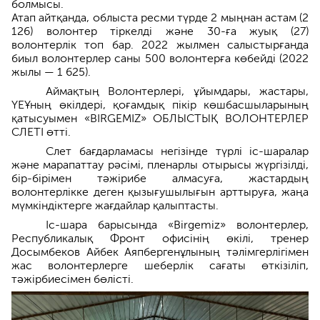
болмысы.
Атап айтқанда, облыста ресми түрде 2 мыңнан астам (2
126) волонтер тіркелді және 30-ға жуық (27)
волонтерлік топ бар. 2022 жылмен салыстырғанда
биыл волонтерлер саны 500 волонтерға көбейді (2022
жылы — 1 625).
Аймақтың Волонтерлері, ұйымдары, жастары,
ҮЕҰның өкілдері, қоғамдық пікір көшбасшыларының
қатысуымен «BIRGEMIZ» ОБЛЫСТЫҚ ВОЛОНТЕРЛЕР
СЛЕТІ өтті.
Слет бағдарламасы негізінде түрлі іс-шаралар
және марапаттау рәсімі, пленарлы отырысы жүргізілді,
бір-бірімен тәжірибе алмасуға, жастардың
волонтерлікке деген қызығушылығын арттыруға, жаңа
мүмкіндіктерге жағдайлар қалыптасты.
Іс-шара барысында «Birgemiz» волонтерлер,
Республикалық Фронт офисінің өкілі, тренер
Досымбеков Айбек Аяпбергенұлының тәлімгерлігімен
жас волонтерлерге шеберлік сағаты өткізіліп,
тәжірбиесімен бөлісті.