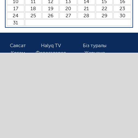
10
11
12
13
14
15
16
17
18
19
20
21
22
23
24
25
26
27
28
29
30
31
Саясат
Halyq TV
Біз туралы
Қоғам
Фотогалерея
Жарнама
Спорт
Бізбен байланыс
Соңғы жаңалықтарды оқығыңыз келсе, электронды
поштаңызды қалдырыңыз!
Ⓒ 2026. Барлық авторлық құқық қорғалған!
«Halyqline.kz» сайтында жарияланған