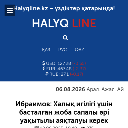
Halyqline.kz – үздіктер қатарында!
HALYQ
LINE
ҚАЗ
РУС
QAZ
USD: 127.28
(-0.65)
EUR: 467.48
(-2.37)
RUB: 27.1
(-0.17)
06.08.2026
Арал. Ажал. Айғақ
Ибраимов: Халық игілігі үшін
басталған жоба сапалы әрі
уақытылы аяқталуы керек