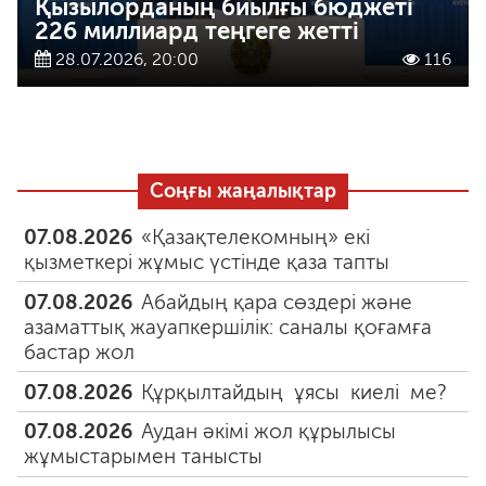
Қызылорданың биылғы бюджеті
226 миллиард теңгеге жетті
28.07.2026, 20:00
116
Соңғы жаңалықтар
07.08.2026
«Қазақтелекомның» екі
қызметкері жұмыс үстінде қаза тапты
07.08.2026
Абайдың қара сөздері және
азаматтық жауапкершілік: саналы қоғамға
бастар жол
07.08.2026
Құрқылтайдың ұясы киелі ме?
07.08.2026
Аудан әкімі жол құрылысы
жұмыстарымен танысты