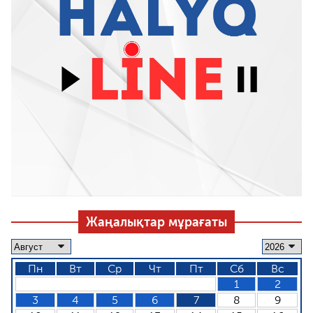
Жаңалықтар мұрағаты
Пн
Вт
Ср
Чт
Пт
Сб
Вс
1
2
3
4
5
6
7
8
9