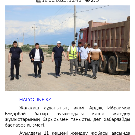
12.06.2025, 16:40
275
HALYQLINE.KZ
Жалағаш ауданының әкімі Ардақ Ибраимов
Бұқарбай батыр ауылындағы көше жөндеу
жұмыстарының барысымен танысты, деп хабарлайды
баспасөз қызметі.
Ауылдағы 11 көшені жөндеу жобасы аясында