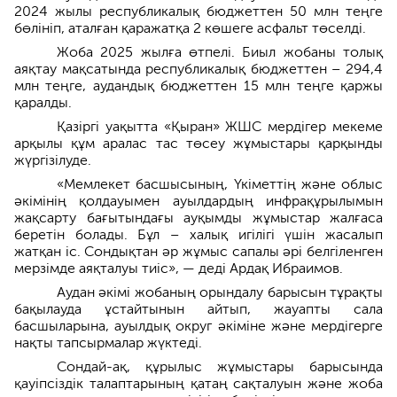
2024 жылы республикалық бюджеттен 50 млн теңге
бөлініп, аталған қаражатқа 2 көшеге асфальт төселді.
Жоба 2025 жылға өтпелі. Биыл жобаны толық
аяқтау мақсатында республикалық бюджеттен – 294,4
млн теңге, аудандық бюджеттен 15 млн теңге қаржы
қаралды.
Қазіргі уақытта «Қыран» ЖШС мердігер мекеме
арқылы құм аралас тас төсеу жұмыстары қарқынды
жүргізілуде.
«Мемлекет басшысының, Үкіметтің және облыс
әкімінің қолдауымен ауылдардың инфрақұрылымын
жақсарту бағытындағы ауқымды жұмыстар жалғаса
беретін болады. Бұл – халық игілігі үшін жасалып
жатқан іс. Сондықтан әр жұмыс сапалы әрі белгіленген
мерзімде аяқталуы тиіс», — деді Ардақ Ибраимов.
Аудан әкімі жобаның орындалу барысын тұрақты
бақылауда ұстайтынын айтып, жауапты сала
басшыларына, ауылдық округ әкіміне және мердігерге
нақты тапсырмалар жүктеді.
Сондай-ақ, құрылыс жұмыстары барысында
қауіпсіздік талаптарының қатаң сақталуын және жоба