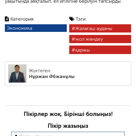
уақытында аяқталып, ел игілігіне берілуін тапсырды.
Категория:
Тэги:
Экономика
Жалағаш ауданы
жол жөндеу
қаржы
Жүктеген:
Нұржан Әбжанұлы
Пікірлер жоқ. Бірінші болыңыз!
Пікір жазыңыз