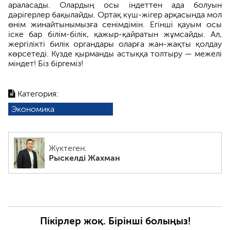
араласады. Олардың осы індеттен ада болуын
дәрігерлер бақылайды.​ Ортақ күш-жігер арқасында мол
өнім жинайтынымызға сенімдімін. Егінші қауым осы
іске бар білім-білік, қажыр-қайратын жұмсайды. Ал,
жергілікті билік органдары оларға жан-жақты қолдау
көрсетеді. Күзде қырманды астыққа толтыру — межелі
міндет! Біз біргеміз!
Категория:
Экономика
Жүктеген:
Рыскелді Жахман
Пікірлер жоқ. Бірінші болыңыз!