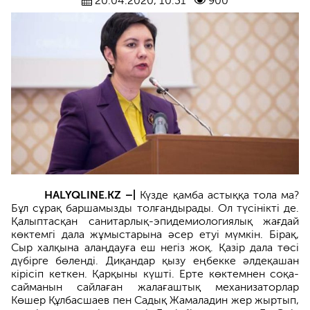
20.04.2020, 10:31
900
HALYQLINE.KZ –|
Күзде қамба астыққа тола ма?
Бұл сұрақ баршамызды толғандырады. Ол түсінікті де.
Қалыптасқан санитарлық-эпидемиологиялық жағдай
көктемгі дала жұмыстарына әсер етуі мүмкін. Бірақ,
Сыр халқына алаңдауға еш негіз жоқ. Қазір дала төсі
дүбірге бөленді. Диқандар қызу еңбекке әлдеқашан
кірісіп кеткен. Қарқыны күшті. Ерте көктемнен соқа-
сайманын сайлаған жалағаштық механизаторлар
Көшер Құлбасшаев пен Садық Жамаладин жер жыртып,