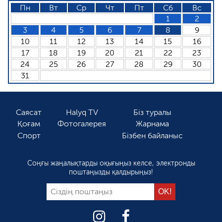
Пн
Вт
Ср
Чт
Пт
Сб
Вс
1
2
3
4
5
6
7
8
9
10
11
12
13
14
15
16
17
18
19
20
21
22
23
24
25
26
27
28
29
30
31
Саясат
Halyq TV
Біз туралы
Қоғам
Фотогалерея
Жарнама
Спорт
Бізбен байланыс
Соңғы жаңалықтарды оқығыңыз келсе, электронды
поштаңызды қалдырыңыз!