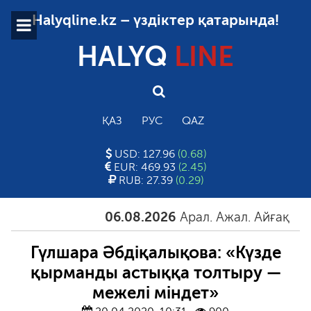
Halyqline.kz – үздіктер қатарында!
HALYQ
LINE
ҚАЗ
РУС
QAZ
USD: 127.96
(0.68)
EUR: 469.93
(2.45)
RUB: 27.39
(0.29)
06.08.2026
Арал. Ажал. Айғақ
06.0
Гүлшара Әбдіқалықова: «Күзде
қырманды астыққа толтыру —
межелі міндет»