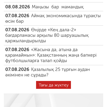
08.08.2026
Маңызы бар мамандық
07.08.2026
Аймақ экономикасында тұрақты
өсім бар
07.08.2026
Өңірде «Кең дала-2»
бағдарламасы арқылы 80 шаруашылық
қаржыландырылды
07.08.2026
«Жасына да, атына да
қарамаймын»: Қазақстанның жаңа бапкері
футболшыларға талап қойды
07.08.2026
Қазалылық 25 тұрғын аудан
әкімінен не сұрады?
Тағы да жүктеу