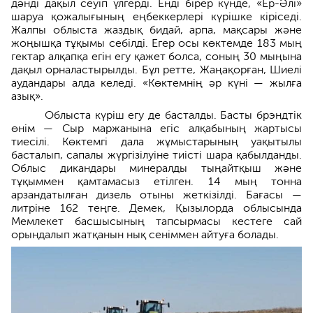
дәнді дақыл сеуіп үлгерді. Енді бірер күнде, «Ер-Әлі»
шаруа қожалығының еңбеккерлері күрішке кіріседі.
Жалпы облыста жаздық бидай, арпа, мақсары және
жоңышқа тұқымы себілді. Егер осы көктемде 183 мың
гектар алқапқа егін егу қажет болса, соның 30 мыңына
дақыл орналастырылды. Бұл ретте, Жаңақорған, Шиелі
аудандары алда келеді. «Көктемнің әр күні — жылға
азық».​
Облыста күріш егу де басталды. Басты брэндтік
өнім — Сыр маржанына егіс алқабының жартысы
тиесілі.​ Көктемгі дала жұмыстарының уақытылы
басталып, сапалы жүргізілуіне тиісті шара қабылданды.
Облыс дикандары минералды тыңайтқыш және
тұқыммен қамтамасыз етілген. 14 мың тонна
арзандатылған дизель отыны жеткізілді. Бағасы —
литріне 162 теңге. Демек, Қызылорда облысында
Мемлекет басшысының тапсырмасы кестеге сай
орындалып жатқанын нық сеніммен айтуға болады.​