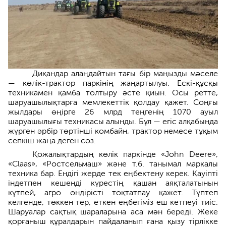
Диқандар алаңдайтын тағы бір маңызды мәселе
— көлік-трактор паркінің жаңартылуы. Ескі-құсқы
техникамен қамба толтыру әсте қиын. Осы ретте,
шаруашылықтарға мемлекеттік қолдау қажет. Соңғы
жылдары өңірге 26 млрд теңгенің 1070 ауыл
шаруашылығы техникасы алынды. Бұл — егіс алқабында
жүрген әрбір төртінші комбайн, трактор немесе тұқым
сепкіш жаңа деген сөз.
Қожалықтардың көлік паркінде «John Deere»,
«Claas», «Ростсельмаш» және т.б. танымал маркалы
техника бар.​ Ендігі жерде тек еңбектену керек. Қауіпті
індетпен кешенді күрестің қашан аяқталатынын
күтпей, агро өндірісті тоқтатпау қажет. Түптеп
келгенде, төккен тер, еткен еңбегіміз еш кетпеуі тиіс.​
Шаруалар сақтық шараларына аса мән береді. Жеке
қорғаныш құралдарын пайдаланып ғана қызу тірлікке