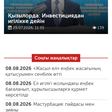
Қызылорда: Инвестициядан
игілікке дейін
29.07.2026, 11:55
139
Соңғы жаңалықтар
08.08.2026
«Жасыл ел» еңбек жасағының
қатысуымен сенбілік өтті
08.08.2026
Ел игілігі жолындағы еңбек
бағаланып, құрылысшыларға құрмет
көрсетілді
08.08.2026
Мастурбация: пайдасы мен
зияны