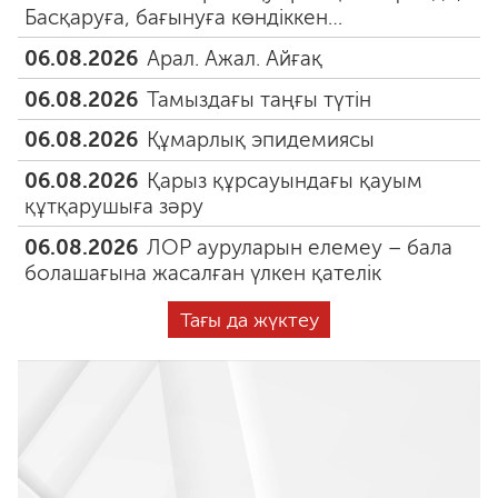
Басқаруға, бағынуға көндіккен…
06.08.2026
Арал. Ажал. Айғақ
06.08.2026
Тамыздағы таңғы түтін
06.08.2026
Құмарлық эпидемиясы
06.08.2026
Қарыз құрсауындағы қауым
құтқарушыға зәру
06.08.2026
ЛОР ауруларын елемеу – бала
болашағына жасалған үлкен қателік
Тағы да жүктеу