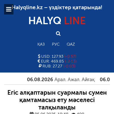
Halyqline.kz – үздіктер қатарында!
HALYQ
LINE
ҚАЗ
РУС
QAZ
USD: 127.93
(-0.57)
EUR: 469.85
(-2.13)
RUB: 27.27
(-0.03)
06.08.2026
Арал. Ажал. Айғақ
06.08.20
Егіс алқаптарын суармалы сумен
қамтамасыз ету мәселесі
талқыланды