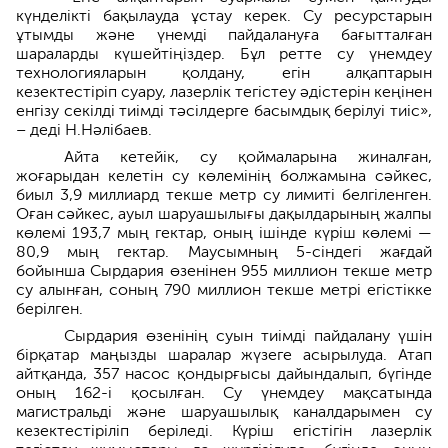
күнделікті бақылауда ұстау керек. Су ресурстарын
ұтымды және үнемді пайдалануға бағытталған
шараларды күшейтіңіздер. Бұл ретте су үнемдеу
технологияларын қолдану, егін алқаптарын
кезектестіріп суару, лазерлік тегістеу әдістерін кеңінен
енгізу секілді тиімді тәсілдерге басымдық берілуі тиіс»,
– деді Н.Нәлібаев.
Айта кетейік, су қоймаларына жиналған,
жоғарыдан келетін су көлемінің болжамына сәйкес,
биыл 3,9 миллиард текше метр су лимиті белгіленген.
Оған сәйкес, ауыл шаруашылығы дақылдарының жалпы
көлемі 193,7 мың гектар, оның ішінде күріш көлемі —
80,9 мың гектар. Маусымның 5-сіндегі жағдай
бойынша Сырдария өзенінен 955 миллион текше метр
су алынған, соның 790 миллион текше метрі егістікке
берілген.
Сырдария өзенінің суын тиімді пайдалану үшін
бірқатар маңызды шаралар жүзеге асырылуда. Атап
айтқанда, 357 насос қондырғысы дайындалып, бүгінде
оның 162-і қосылған. Су үнемдеу мақсатында
магистральді және шаруашылық каналдарымен су
кезектестіріліп беріледі. Күріш егістігін лазерлік