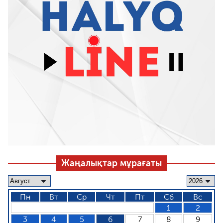
Жаңалықтар мұрағаты
Пн
Вт
Ср
Чт
Пт
Сб
Вс
1
2
3
4
5
6
7
8
9