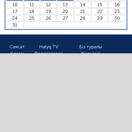
10
11
12
13
14
15
16
17
18
19
20
21
22
23
24
25
26
27
28
29
30
31
Саясат
Halyq TV
Біз туралы
Қоғам
Фотогалерея
Жарнама
Спорт
Бізбен байланыс
Соңғы жаңалықтарды оқығыңыз келсе, электронды
поштаңызды қалдырыңыз!
Ⓒ 2026. Барлық авторлық құқық қорғалған!