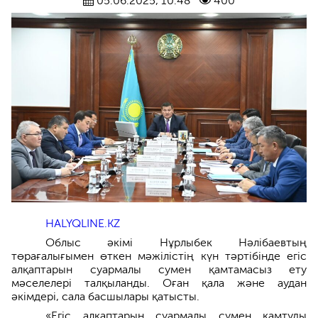
05.06.2025, 10:48
400
HALYQLINE.KZ
Облыс әкімі Нұрлыбек Нәлібаевтың
төрағалығымен өткен мәжілістің күн тәртібінде егіс
алқаптарын суармалы сумен қамтамасыз ету
мәселелері талқыланды. Оған қала және аудан
әкімдері, сала басшылары қатысты.
«Егіс алқаптарын суармалы сумен қамтуды