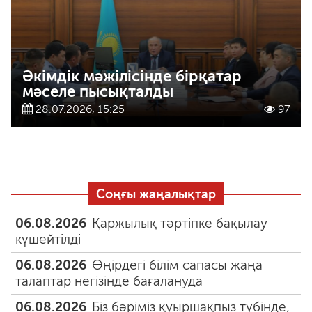
Әкімдік мәжілісінде бірқатар
мәселе пысықталды
28.07.2026, 15:25
97
Соңғы жаңалықтар
06.08.2026
Қаржылық тәртіпке бақылау
күшейтілді
06.08.2026
Өңірдегі білім сапасы жаңа
талаптар негізінде бағалануда
06.08.2026
Біз бәріміз қуыршақпыз түбінде,