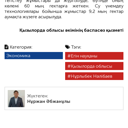
тегістеу жұмыстары да жүргізілуде, бүгінде оның
көлемі 60 мың гектарға жеткен. Су үнемдеу
технологиялары бойынша жұмыстар 9,2 мың гектар
аумақта жүзеге асырылуда.
Қызылорда облысы әкімінің баспасөз қызметі
Категория:
Тэги:
Экономика
Егін науқаны
Қызылорда облысы
Нұрлыбек Нәлібаев
Жүктеген:
Нұржан Әбжанұлы