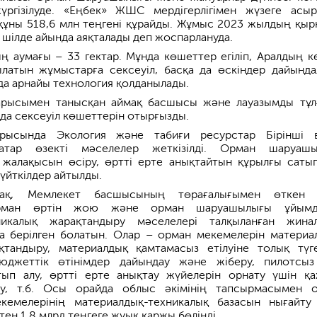
ргізілуде. «Еңбек» ЖШС мердігерлігімен жүзеге асы
ұны 518,6 млн теңгені құрайды. Жұмыс 2023 жылдың қыр
 шілде айында аяқталады деп жоспарлануда.
ң аумағы – 33 гектар. Мұнда көшеттер егіліп, Аралдың к
латын жұмыстарға сексеуіл, басқа да өскіндер дайында
да арнайы технология қолданылады.
арысымен танысқан аймақ басшысы және лауазымды тұл
да сексеуіл көшеттерін отырғызды.
арысында Экология және табиғи ресурстар Бірінші 
қатар өзекті мәселелер жеткізілді. Орман шаруаш
 жалақысын өсіру, өртті ерте анықтайтын құрылғы сатып
үйткілдер айтылды.
сақ, Мемлекет басшысының төрағалығымен өткен 
рман өртін жою және орман шаруашылығы ұйымд
хникалық жарақтандыру мәселелері талқыланған жина
а берілген болатын. Олар – орман мекемелерін материа
қтандыру, материалдық қамтамасыз етілуіне толық түг
 бюджеттік өтінімдер дайындау және жіберу, пилотсы
тып алу, өртті ерте анықтау жүйелерін орнату үшін қа
ау, т.б. Осы орайда облыс әкімінің тапсырмасымен 
емелерінің материалдық-техникалық базасын нығайту
тен 1,8 млрд теңгеге жуық қаржы бөлінді.