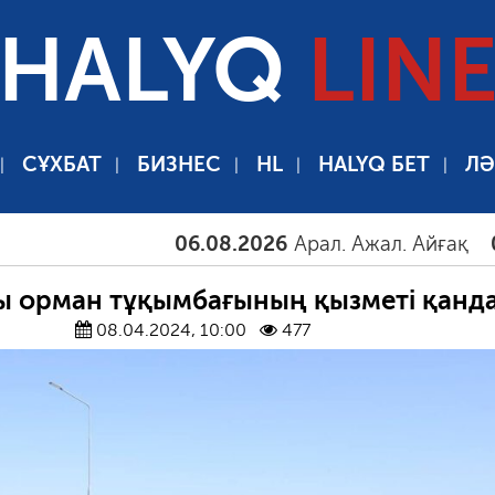
HALYQ
LIN
СҰХБАТ
БИЗНЕС
HL
HALYQ БЕТ
ЛӘ
06.08.2026
Арал. Ажал. Айғақ
06.08.
ы орман тұқымбағының қызметі қанд
08.04.2024, 10:00
477