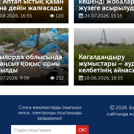
: Аптап ыстық қазан
кешенді жобала
на дейін жалғасады
жүзеге асырылуд
08.2026, 16:55
120
24.07.2026, 15:15
ылорда облысында
Көгалдандыру
заңсыз қоқыс орны
жұмыстары – ау
йылды
келбетінің айнас
07.2026, 9:06
152
18.06.2026, 16:55
Соңғы жаңалықтарды оқығыңыз
Ⓒ 2026. Ба
келсе, электронды поштаңызды
сайтында ж
қалдырыңыз!