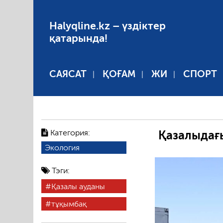
Halyqline.kz – үздіктер
қатарында!
САЯСАТ
ҚОҒАМ
ЖИ
СПОРТ
Категория:
Қазалыдағ
Экология
Тэги:
Қазалы ауданы
тұқымбақ