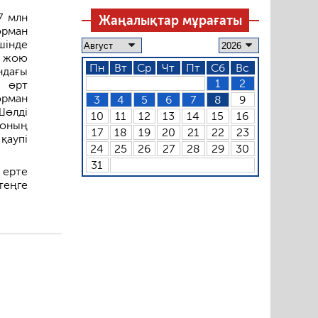
7 млн
Жаңалықтар мұрағаты
рман
шінде
, жою
Пн
Вт
Ср
Чт
Пт
Сб
Вс
ндағы
1
2
 өрт
орман
3
4
5
6
7
8
9
Шөлді
10
11
12
13
14
15
16
 оның
17
18
19
20
21
22
23
қаупі
24
25
26
27
28
29
30
31
 ерте
теңге