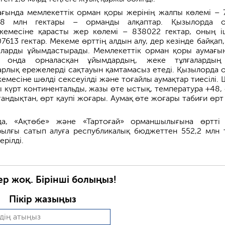
ғында мемлекеттік орман қоры жерінің жалпы көлемі – 
,8 млн гектары – орманды алқаптар. Қызылорда о
емесіне қарасты жер көлемі – 838022 гектар, оның і
7613 гектар. Мекеме өрттің алдын алу, дер кезінде байқап
раларды ұйымдастырады. Мемлекеттік орман қоры аумағы
, онда орналасқан ұйымдардың, жеке тұлғалардың
итарлық ережелерді сақтауын қамтамасыз етеді. Қызылорда 
месіне шөлді сексеуілді және тоғайлы аумақтар тиесілі. 
 күрт континентальды, жазы өте ыстық, температура +48,
ғандықтан, өрт қаупі жоғары. Аумақ өте жоғары табиғи өрт 
а, «Ақтөбе» және «Тартоғай» орманшылығына өртті
рылғы сатып алуға республикалық бюджеттен 552,2 млн 
ерілді.
ер жоқ. Бірінші болыңыз!
Пікір жазыңыз