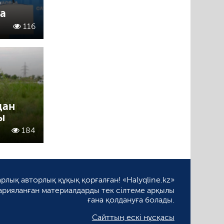
р
а
116
дан
ы
184
рлық авторлық құқық қорғалған! «Halyqline.kz»
арияланған материалдарды тек сілтеме арқылы
ғана қолдануға болады.
Сайттың ескі нұсқасы