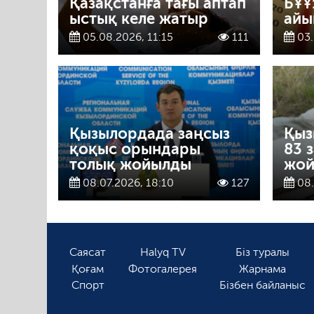
Қазақстанға тағы аптап
БҰҰ
ыстық келе жатыр
айы
05.08.2026, 11:15
111
03.
Қызылордада заңсыз
Қыз
қоқыс орындары
83 
толық жойылды
жо
08.07.2026, 18:10
127
08.
Саясат
Halyq TV
Біз туралы
Қоғам
Фотогалерея
Жарнама
Спорт
Бізбен байланыс