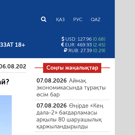
E
ҚАЗ
РУС
QAZ
USD: 127.96
(0.68)
ЗЗАТ 18+
EUR: 469.93
(2.45)
RUB: 27.39
(0.29)
2026
Тамыздағы таңғы түтін
06.08.2026
Құмарлы
Соңғы жаңалықтар
07.08.2026
Аймақ
ай?
экономикасында тұрақты
өсім бар
07.08.2026
Өңірде «Кең
дала-2» бағдарламасы
арқылы 80 шаруашылық
қаржыландырылды