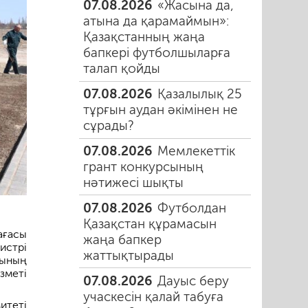
07.08.2026
«Жасына да,
атына да қарамаймын»:
Қазақстанның жаңа
бапкері футболшыларға
талап қойды
07.08.2026
Қазалылық 25
тұрғын аудан әкімінен не
сұрады?
07.08.2026
Мемлекеттік
грант конкурсының
нәтижесі шықты
07.08.2026
Футболдан
Қазақстан құрамасын
ағасы
жаңа бапкер
истрі
жаттықтырады
ғының
зметі
07.08.2026
Дауыс беру
учаскесін қалай табуға
итеті