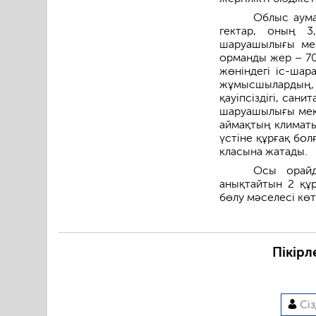
Облыс аума
гектар, оның 3
шаруашылығы мек
орманды жер – 70
жөніндегі іс-ша
жұмысшылардың
қауіпсіздігі, сан
шаруашылығы меке
аймақтың климаты
үстіне құрғақ бол
класына жатады.
Осы орайд
анықтайтын 2 құ
бөлу мәселесі көт
Пікірл