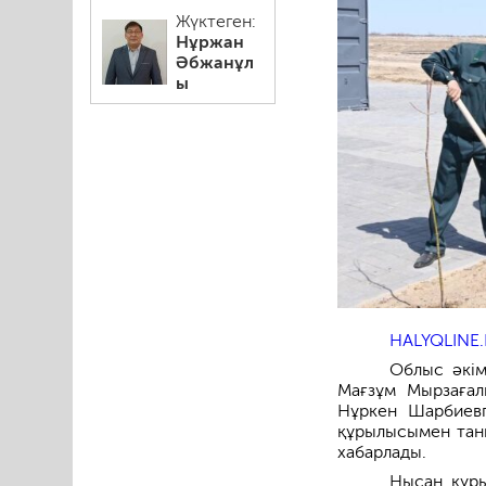
Жүктеген:
Нұржан
Әбжанұл
ы
HALYQLINE.
Облыс әкім
Мағзұм Мырзағал
Нұркен Шарбиевп
құрылысымен таны
хабарлады.
Нысан құр