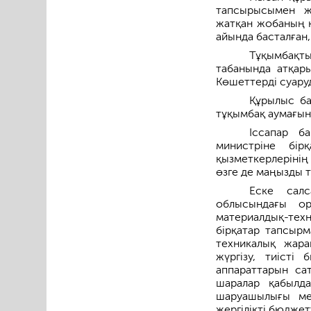
тапсырысымен жү
жатқан жобаның қ
айында басталған,
Тұқымбақты
табанында атқары
Көшеттерді суару
Құрылыс б
тұқымбақ аумағын
Іссапар б
министріне бір
қызметкерлерінің
өзге де маңызды т
Еске сал
облысындағы о
материалдық-те
бірқатар тапсырм
техникалық жара
жүргізу, тиісті
аппараттарын са
шаралар қабылд
шаруашылығы мек
жергілікті бюджет