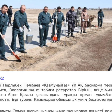
KZ
і Нұрлыбек Нәлібаев «ҚазМұнайГаз» ҰК АҚ басқарма төр
иев, Экология және табиғи ресурстар Бірінші вице-мин
ен бірге Қазалы қаласындағы тұрақты орман тұқымба
сты. Бұл туралы Қызылорда облысы әкімінің баспасөз қы
ылысы Орман шаруашылығы және жануарлар дүниесі ком