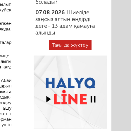
болады?
рылып
күйек
07.08.2026
Шиеліде
заңсыз алтын өндірді
епкен
деген 13 адам қамауға
лады.
алынды
ғалар
Тағы да жүктеу
вице-
ылығы
 алу,
Абай
арын
лыста
лдық-
ендеу
з ұшу
жетті
орман
 үшін