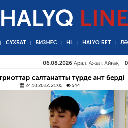
HALYQ
LIN
СҰХБАТ
БИЗНЕС
HL
HALYQ БЕТ
ЛӘ
06.08.2026
Арал. Ажал. Айғақ
06.08.2
триоттар салтанатты түрде ант берді
24.10.2022, 21:05
544