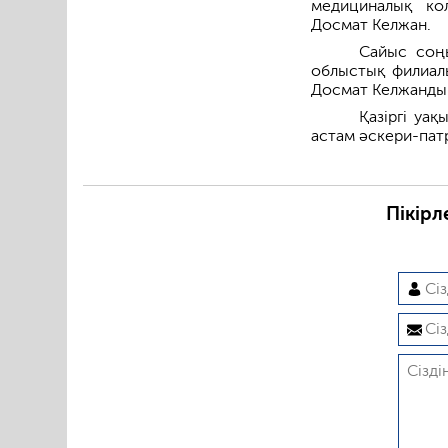
медициналық ко
Досмат Келжан.
Сайыс соң
облыстық филиал
Досмат Келжанды 
Қазіргі уа
астам әскери-пат
Пікірл