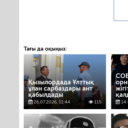
Тағы да оқыңыз:
СОБ
Қызылордада Ұлттық
орн
ұлан сарбаздары ант
жігі
қабылдады
қал
26.07.2026, 11:44
115
14.