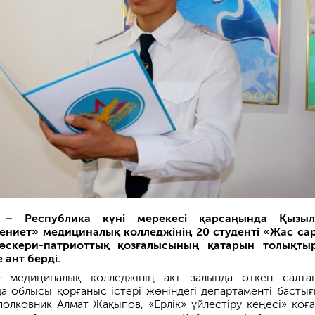
 – Республика күні мерекесі қарсаңында Қызыл
ниет» медициналық колледжінің 20 студенті
«Жас са
әскери-патриоттық қозғалысы
ның қатарын толықты
 ант берді.
» медициналық колледжінің акт залында өткен салта
а облысы қорғаныс істері жөніндегі департаменті басты
олковник Алмат Жақыпов, «Ерлік» үйлестіру кеңесі» қоғ