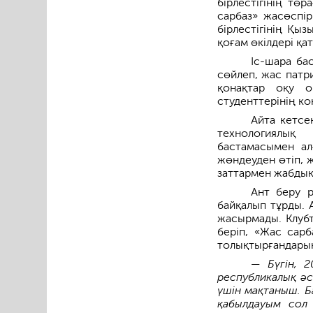
бірлестігінің
төра
сарбаз» жасөспі
бірлестігінің Қы
қоғам өкілдері қа
Іс-шара ба
сөйлеп, жас патр
қонақтар оқу о
студенттерінің к
Айта кетсе
технологиялық
бастамасымен ал
жөндеуден өтіп, 
заттармен жабдық
Ант беру р
байқалып тұрды. А
жасырмады. Клубт
беріп, «Жас сар
толықтырғандарын
— Бүгін, 2
республикалық әс
үшін мақтаныш. Б
қабылдауым сол