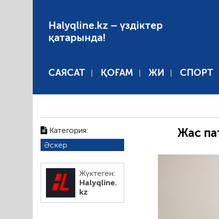
Halyqline.kz – үздіктер
қатарында!
САЯСАТ
ҚОҒАМ
ЖИ
СПОРТ
Категория:
Жас па
Әскер
Жүктеген:
Halyqline.
kz