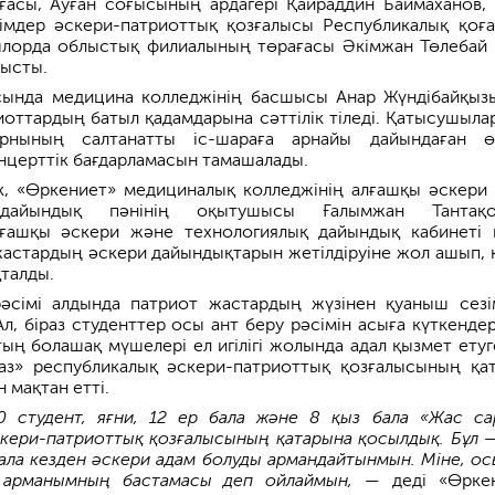
ғасы, Ауған соғысының ардагері Қайраддин Баймаханов,
рімдер әскери-патриоттық қозғалысы Республикалық қоғ
зылорда облыстық филиалының төрағасы Әкімжан Төлебай
тысты.
сында медицина колледжінің басшысы Анар Жүндібайқыз
иоттардың батыл қадамдарына сәттілік тіледі. Қатысушыла
рнының салтанатты іс-шараға арнайы дайындаған ө
онцерттік бағдарламасын тамашалады.
к, «Өркениет» медициналық колледжінің алғашқы әскери
 дайындық пәнінің оқытушысы Ғалымжан Тантақо
ғашқы әскери және технологиялық дайындық кабинеті 
жастардың әскери дайындықтарын жетілдіруіне жол ашып, 
талды.
әсімі алдында патриот жастардың жүзінен қуаныш сезі
л, біраз студенттер осы ант беру рәсімін асыға күткендер
ың болашақ мүшелері ел игілігі жолында адал қызмет етуг
баз» республикалық әскери-патриоттық қозғалысының қа
 мақтан етті.
0 студент, яғни, 12 ер бала және 8 қыз бала «Жас са
кери-патриоттық қозғалысының қатарына қосылдық. Бұл 
ала кезден әскери адам болуды армандайтынмын. Міне, ос
 арманымның бастамасы деп ойлаймын,
— деді «Өркен