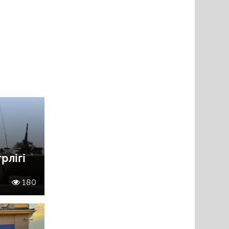
рлігі
180