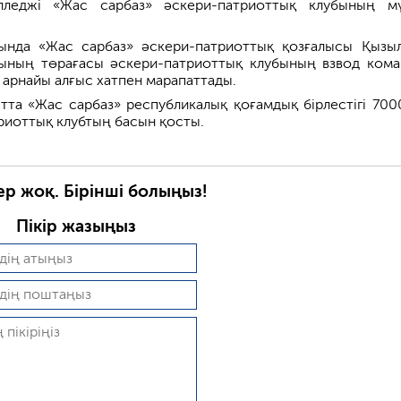
лледжі «Жас сарбаз» әскери-патриоттық клубының м
ында «Жас сарбаз» әскери-патриоттық қозғалысы Қызы
ының төрағасы әскери-патриоттық клубының взвод кома
арнайы алғыс хатпен марапаттады.
қытта «Жас сарбаз» республикалық қоғамдық бірлестігі 700
риоттық клубтың басын қосты.
ер жоқ. Бірінші болыңыз!
Пікір жазыңыз