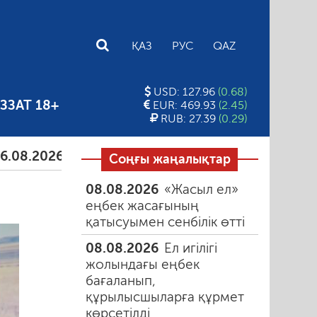
E
ҚАЗ
РУС
QAZ
USD: 127.96
(0.68)
ЗЗАТ 18+
EUR: 469.93
(2.45)
RUB: 27.39
(0.29)
026
Тамыздағы таңғы түтін
06.08.2026
Құмарлы
Соңғы жаңалықтар
08.08.2026
«Жасыл ел»
еңбек жасағының
қатысуымен сенбілік өтті
08.08.2026
Ел игілігі
жолындағы еңбек
бағаланып,
құрылысшыларға құрмет
көрсетілді