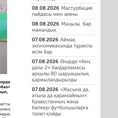
08.08.2026
Мастурбация:
пайдасы мен зияны
08.08.2026
Маңызы бар
мамандық
07.08.2026
Аймақ
экономикасында тұрақты
өсім бар
07.08.2026
Өңірде «Кең
дала-2» бағдарламасы
арқылы 80 шаруашылық
қаржыландырылды
орда
рбаз»
07.08.2026
«Жасына да,
рып,
атына да қарамаймын»:
Қазақстанның жаңа
натты
бапкері футболшыларға
ғының
талап қойды
амдық