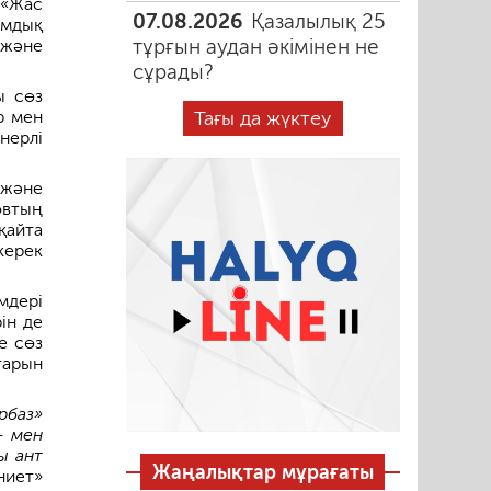
 «Жас
07.08.2026
Қазалылық 25
амдық
тұрғын аудан әкімінен не
 және
сұрады?
ы сөз
Тағы да жүктеу
р мен
нерлі
 және
втың
қайта
керек
мдері
ін де
е сөз
тарын
рбаз»
— мен
ы ант
Жаңалықтар мұрағаты
иет»