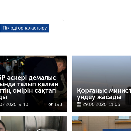
Р әскері демалыс
ында талып қалған
ттің өмірін сақтап
Қорғаныс минист
ды
үндеу жасады
07.2026, 9:40
198
29.06.2026, 11:05