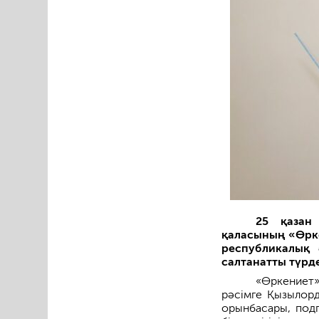
25 қазан
қаласының «Өрке
республикалық 
салтанатты түрде
«Өркениет
рәсімге Қызылорд
орынбасары, подп