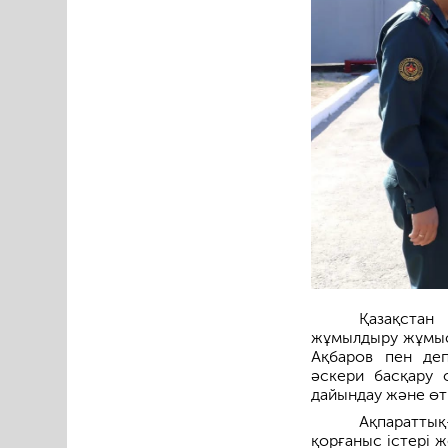
Қазақстан
жұмылдыру жұмыс
Ақбаров пен деп
әскери басқару
дайындау және өт
Ақпаратты
қорғаныс істері 