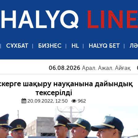
HALYQ
LIN
СҰХБАТ
БИЗНЕС
HL
HALYQ БЕТ
ЛӘ
06.08.2026
Арал. Ажал. Айғақ
06.08.
әскерге шақыру науқанына дайындық
тексерілді
20.09.2022, 12:50
962