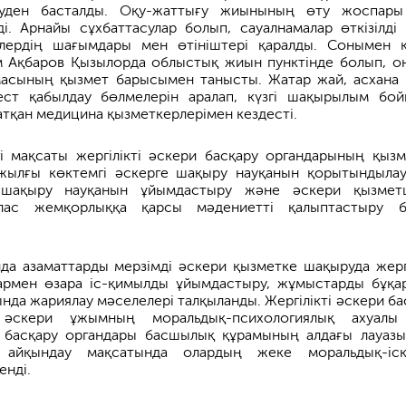
руден басталды. Оқу-жаттығу жиынының өту жоспар
ді. Арнайы сұхбаттасулар болып, сауалнамалар өткізілді
лердің шағымдары мен өтініштері қаралды. Сонымен қ
м Ақбаров Қызылорда облыстық жиын пунктінде болып, о
масының қызмет барысымен танысты. Жатар жай, асхана
ест қабылдау бөлмелерін аралап, күзгі шақырылым бо
тқан медицина қызметкерлерімен кездесті.
згі мақсаты жергілікті әскери басқару органдарының қызм
 жылғы көктемгі әскерге шақыру науқанын қорытындыла
 шақыру науқанын ұйымдастыру және әскери қызмет
лас жемқорлыққа қарсы мәдениетті қалыптастыру 
да азаматтарды мерзімді әскери қызметке шақыруда жергі
армен өзара іс-қимылды ұйымдастыру, жұмыстарды бұқа
нда жариялау мәселелері талқыланды. Жергілікті әскери ба
 әскери ұжымның моральдық-психологиялық ахуалы
ри басқару органдары басшылық құрамының алдағы лауаз
н айқындау мақсатында олардың жеке моральдық-іск
енді.