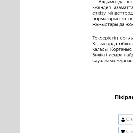
– Алдымызда кө
күзіндегі азама
өткізу міндеттер
нормаларын жеткі
жұмыстары да жос
Тексерістің соңғ
Қызылорда облыс
қаласы Қорғаныс
билікті асыра па
сауалнама жүргізіл
Пікірл