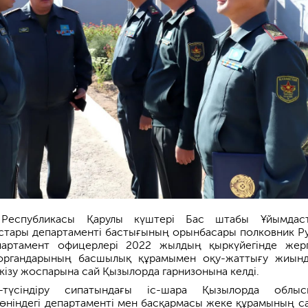
 Республикасы Қарулы күштері Бас штабы Ұйымдас
тары департаменті бастығының орынбасары полковник Р
артамент офицерлері 2022 жылдың қыркүйегінде жергі
 органдарының басшылық құрамымен оқу-жаттығу жиын
кізу жоспарына сай Қызылорда гарнизонына келді.
қ-түсіндіру сипатындағы іс-шара Қызылорда облы
жөніндегі департаменті мен басқармасы жеке құрамының с