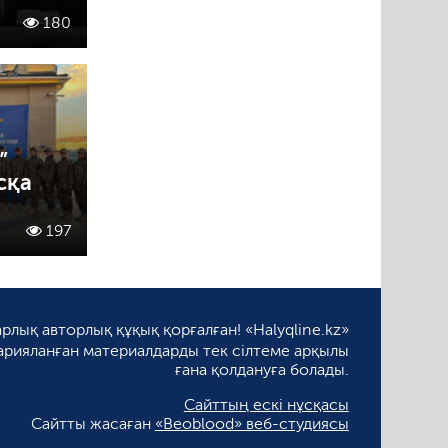
180
”
сқа
197
рлық авторлық құқық қорғалған! «Halyqline.kz»
арияланған материалдарды тек сілтеме арқылы
ғана қолдануға болады.
Сайттың ескі нұсқасы
Сайтты жасаған
«Beoblood» веб-студиясы