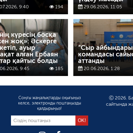
07.2026, 9:40
194
29.06.2026, 11:05
нің күресің босқа
кен жоқ»: Әскерге
 кетіп, ауыр
”Сыр айбындары
ақат алған Ербаян
командасы сайы
тар қайтыс болды
аттанды
06.2026, 9:45
185
20.06.2026, 1:28
Соңғы жаңалықтарды оқығыңыз
Ⓒ 2026. Ба
келсе, электронды поштаңызды
сайтында ж
қалдырыңыз!