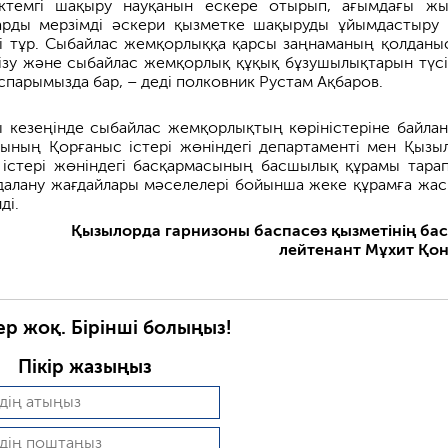
ктемгі шақыру науқанын ескере отырып, ағымдағы ж
ттарды мерзімді әскери қызметке шақыруды ұйымдастыру
ді тұр. Сыбайлас жемқорлыққа қарсы заңнаманың қолданы
зу және сыбайлас жемқорлық құқық бұзушылықтарын түсі
парымызда бар, – деді полковник Рустам Ақбаров.
ы кезеңінде сыбайлас жемқорлықтың көріністеріне байла
ының Қорғаныс істері жөніндегі департаменті мен Қызы
 істері жөніндегі басқармасының басшылық құрамы тара
йдалану жағдайлары мәселелері бойынша жеке құрамға жа
ді.
Қызылорда гарнизоны баспасөз қызметінің ба
лейтенант Мұхит Қо
ер жоқ. Бірінші болыңыз!
Пікір жазыңыз