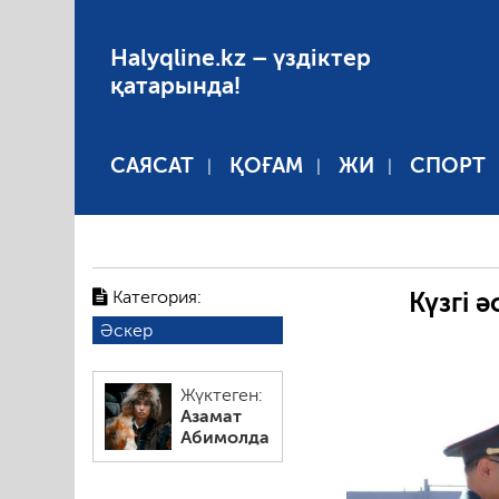
Halyqline.kz – үздіктер
қатарында!
САЯСАТ
ҚОҒАМ
ЖИ
СПОРТ
Категория:
Күзгі 
Әскер
Жүктеген:
Азамат
Абимолда