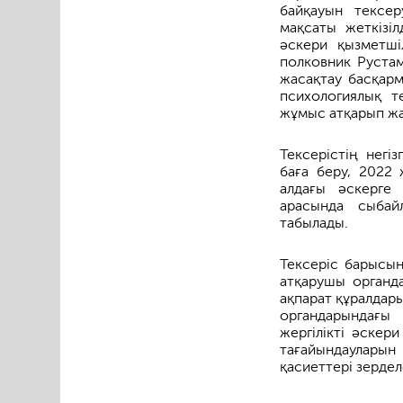
байқауын тексе
мақсаты жеткізіл
әскери қызметші
полковник Руста
жасақтау басқар
психологиялық т
жұмыс атқарып жа
Тексерістің негі
баға беру, 2022
алдағы әскерге
арасында сыбай
табылады.
Тексеріс барысын
атқарушы органд
ақпарат құралдары
органдарындағы
жергілікті әске
тағайындаулары
қасиеттері зердел