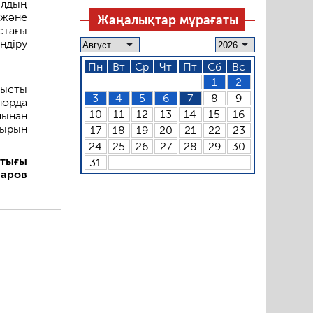
ылдың
 және
Жаңалықтар мұрағаты
стағы
ндіру
Пн
Вт
Ср
Чт
Пт
Сб
Вс
1
2
нысты
3
4
5
6
7
8
9
лорда
10
11
12
13
14
15
16
пынан
сырын
17
18
19
20
21
22
23
24
25
26
27
28
29
30
стығы
31
наров