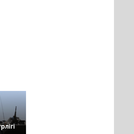
рлігі