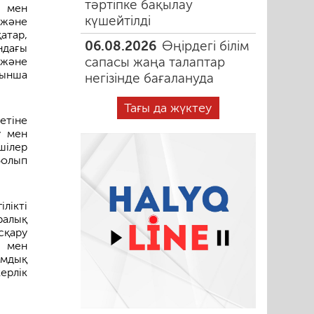
тәртіпке бақылау
ы мен
күшейтілді
 және
атар,
06.08.2026
Өңірдегі білім
ндағы
сапасы жаңа талаптар
 және
йынша
негізінде бағалануда
Тағы да жүктеу
етіне
у мен
шілер
болып
лікті
ралық
сқару
 мен
ымдық
ерлік