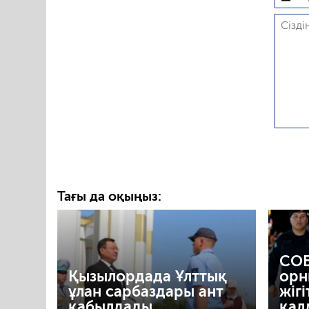
Тағы да оқыңыз:
СОБ
Қызылордада Ұлттық
орн
ұлан сарбаздары ант
жігі
қабылдады
қал