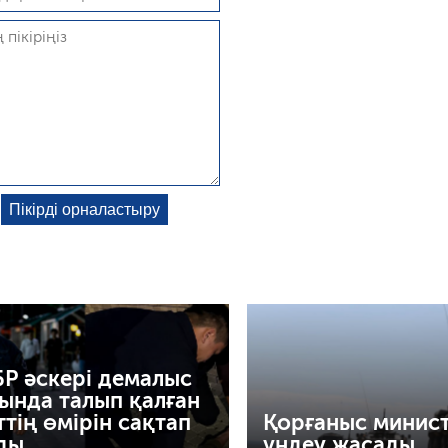
Р әскері демалыс
ында талып қалған
ттің өмірін сақтап
Қорғаныс минист
ды
үндеу жасады