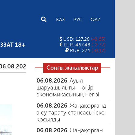
E
ҚАЗ
РУС
QAZ
USD: 127.28
(-0.65)
ЗЗАТ 18+
EUR: 467.48
(-2.37)
RUB: 27.1
(-0.17)
2026
Тамыздағы таңғы түтін
06.08.2026
Құмарлы
Соңғы жаңалықтар
06.08.2026
Ауыл
шаруашылығы – өңір
экономикасының негізі
06.08.2026
Жаңақорғанд
а су тарату стансасы іске
қосылды
06.08.2026
Жаңақорған