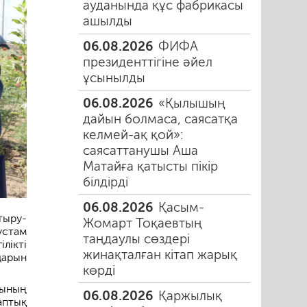
ауданында құс фабрикасы
ашылды
06.08.2026
ФИФА
президенттігіне әйел
ұсынылды
06.08.2026
«Қылышың
дайын болмаса, саясатқа
келмей-ақ қой»:
саясаттанушы Аша
Матайға қатысты пікір
білдірді
06.08.2026
Қасым-
тыру-
Жомарт Тоқаевтың
устам
таңдаулы сөздері
лікті
жинақталған кітап жарық
дарын
көрді
сының
06.08.2026
Қаржылық
аптық