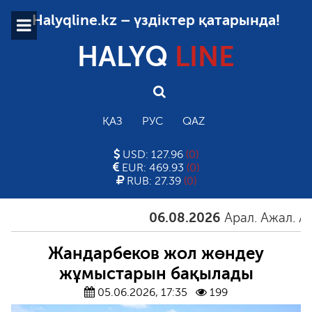
Halyqline.kz – үздіктер қатарында!
HALYQ
LINE
ҚАЗ
РУС
QAZ
USD: 127.96
(0)
EUR: 469.93
(0)
RUB: 27.39
(0)
06.08.2026
Арал. Ажал. Айғақ
Жандарбеков жол жөндеу
жұмыстарын бақылады
05.06.2026, 17:35
199