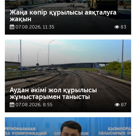
Жаңа көпір құрылысы аяқталуға
жақын
07.08.2026, 11:35
83
Аудан әкімі жол құрылысы
жұмыстарымен танысты
07.08.2026, 8:55
87