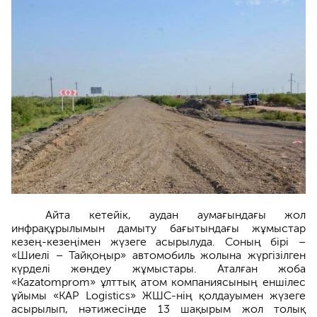
Айта кетейік, аудан аумағындағы жол
инфрақұрылымын дамыту бағытындағы жұмыстар
кезең-кезеңімен жүзеге асырылуда. Соның бірі –
«Шиелі – Тайқоңыр» автомобиль жолына жүргізілген
күрделі жөндеу жұмыстары. Аталған жоба
«Kazatomprom» ұлттық атом компаниясының еншілес
ұйымы «KAP Logistics» ЖШС-нің қолдауымен жүзеге
асырылып, нәтижесінде 13 шақырым жол толық