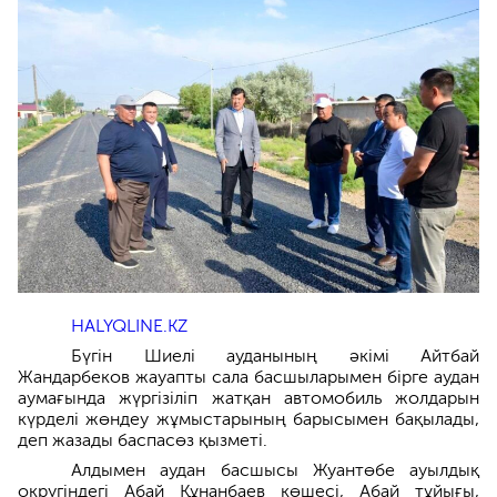
HALYQLINE.KZ
Бүгін Шиелі ауданының әкімі Айтбай
Жандарбеков жауапты сала басшыларымен бірге аудан
аумағында жүргізіліп жатқан автомобиль жолдарын
күрделі жөндеу жұмыстарының барысымен бақылады,
деп жазады баспасөз қызметі.
Алдымен аудан басшысы Жуантөбе ауылдық
округіндегі Абай Құнанбаев көшесі, Абай тұйығы,