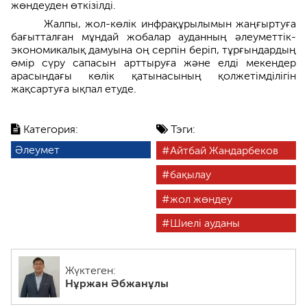
жөндеуден өткізілді.
Жалпы, жол-көлік инфрақұрылымын жаңғыртуға
бағытталған мұндай жобалар ауданның әлеуметтік-
экономикалық дамуына оң серпін беріп, тұрғындардың
өмір сүру сапасын арттыруға және елді мекендер
арасындағы көлік қатынасының қолжетімділігін
жақсартуға ықпал етуде.
Категория:
Тэги:
Әлеумет
Айтбай Жандарбеков
бақылау
жол жөндеу
Шиелі ауданы
Жүктеген:
Нұржан Әбжанұлы