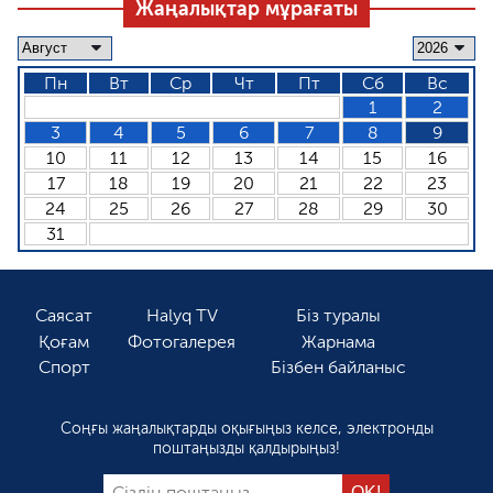
Жаңалықтар мұрағаты
Пн
Вт
Ср
Чт
Пт
Сб
Вс
1
2
3
4
5
6
7
8
9
10
11
12
13
14
15
16
17
18
19
20
21
22
23
24
25
26
27
28
29
30
31
Саясат
Halyq TV
Біз туралы
Қоғам
Фотогалерея
Жарнама
Спорт
Бізбен байланыс
Соңғы жаңалықтарды оқығыңыз келсе, электронды
поштаңызды қалдырыңыз!