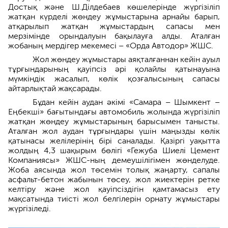
Достық және Ш.Ділдебаев көшелерінде жүргізіліп
жатқан күрделі жөндеу жұмыстарына арнайы барып,
атқарылып жатқан жұмыстардың сапасы мен
мерзімінде орындалуын бақылауға алды. Аталған
жобаның мердігер мекемесі – «Орда Автодор» ЖШС.
Жол жөндеу жұмыстары аяқталғаннан кейін ауыл
тұрғындарының қауіпсіз әрі қолайлы қатынауына
мүмкіндік жасалып, көлік қозғалысының сапасы
айтарлықтай жақсарады.
Бұдан кейін аудан әкімі «Самара – Шымкент –
Еңбекші» бағытындағы автомобиль жолында жүргізіліп
жатқан жөндеу жұмыстарының барысымен танысты.
Аталған жол аудан тұрғындары үшін маңызды көлік
қатынасы желілерінің бірі саналады. Қазіргі уақытта
жолдың 4,3 шақырым бөлігі «Гежуба Шиелі Цемент
Компаниясы» ЖШС-ның демеушілігімен жөнделуде.
Жоба аясында жол төсемін толық жаңарту, сапалы
асфальт-бетон жабынын төсеу, жол жиектерін ретке
келтіру және жол қауіпсіздігін қамтамасыз ету
мақсатында тиісті жол белгілерін орнату жұмыстары
жүргізіледі.