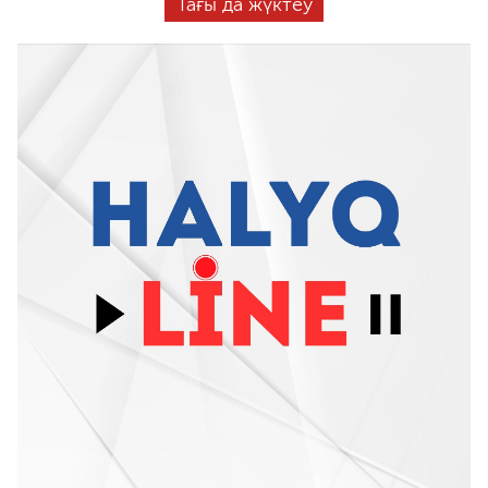
Тағы да жүктеу