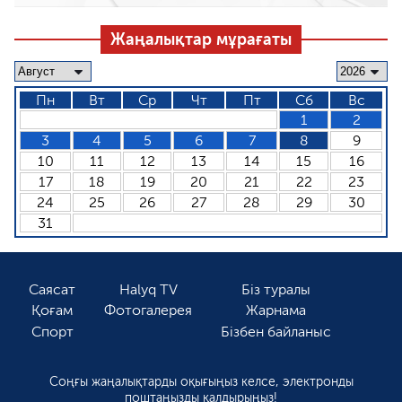
Жаңалықтар мұрағаты
Пн
Вт
Ср
Чт
Пт
Сб
Вс
1
2
3
4
5
6
7
8
9
10
11
12
13
14
15
16
17
18
19
20
21
22
23
24
25
26
27
28
29
30
31
Саясат
Halyq TV
Біз туралы
Қоғам
Фотогалерея
Жарнама
Спорт
Бізбен байланыс
Соңғы жаңалықтарды оқығыңыз келсе, электронды
поштаңызды қалдырыңыз!