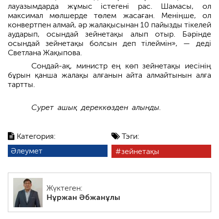
лауазымдарда жұмыс істегені рас. Шамасы, ол
максимал мөлшерде төлем жасаған. Меніңше, ол
конвертпен алмай, әр жалақысынан 10 пайызды тікелей
аударып, осындай зейнетақы алып отыр. Бәрінде
осындай зейнетақы болсын деп тілеймін», — деді
Светлана Жақыпова.
Сондай-ақ, министр ең көп зейнетақы иесінің
бұрын қанша жалақы алғанын айта алмайтынын алға
тартты.
Сурет ашық дереккөзден алынды.
Категория:
Тэги:
Әлеумет
зейнетақы
Жүктеген:
Нұржан Әбжанұлы