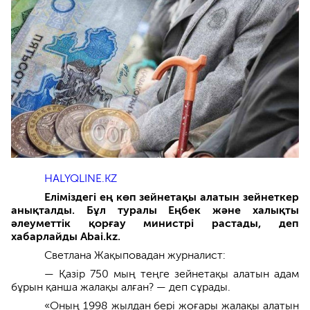
HALYQLINE.KZ
Еліміздегі ең көп зейнетақы алатын зейнеткер
анықталды. Бұл туралы Еңбек және халықты
әлеуметтік қорғау министрі растады, деп
хабарлайды Abai.kz.
Светлана Жақыповадан журналист:
— Қазір 750 мың теңге зейнетақы алатын адам
бұрын қанша жалақы алған? — деп сұрады.
«Оның 1998 жылдан бері жоғары жалақы алатын