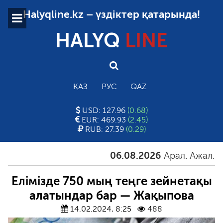
Halyqline.kz – үздіктер қатарында!
HALYQ
LINE
ҚАЗ
РУС
QAZ
USD: 127.96
(0.68)
EUR: 469.93
(2.45)
RUB: 27.39
(0.29)
06.08.2026
Арал. Ажал. Айға
Елімізде 750 мың теңге зейнетақы
алатындар бар — Жақыпова
14.02.2024, 8:25
488