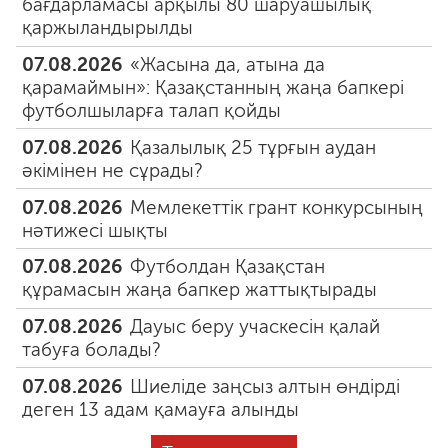
бағдарламасы арқылы 80 шаруашылық
қаржыландырылды
07.08.2026
«Жасына да, атына да
қарамаймын»: Қазақстанның жаңа бапкері
футболшыларға талап қойды
07.08.2026
Қазалылық 25 тұрғын аудан
әкімінен не сұрады?
07.08.2026
Мемлекеттік грант конкурсының
нәтижесі шықты
07.08.2026
Футболдан Қазақстан
құрамасын жаңа бапкер жаттықтырады
07.08.2026
Дауыс беру учаскесін қалай
табуға болады?
07.08.2026
Шиеліде заңсыз алтын өндірді
деген 13 адам қамауға алынды