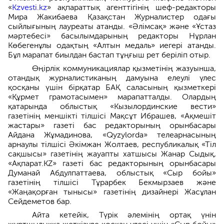
«
Kzvesti.kz
» ақпараттық агенттігінің шеф-редакторы
Мира Жакибаева Қазақстан Журналистер одағы
сыйлығының лауреаты атанды. «Әлімсақ» және «Ұстаз
мәртебесі» басылымдарының редакторы Нұрлан
Көбегенұлы одақтың «Алтын медаль» иегері атанды.
Бұл марапат биылдан бастап тұңғыш рет беріліп отыр.
Өңірлік коммуникациялар қызметінің жазуынша,
отандық журналистиканың дамуына елеулі үлес
қосқаны үшін бірқатар БАҚ саласының қызметкері
«Құрмет грамотасымен» марапатталды. Олардың
қатарында облыстық «Кызылординские вести»
газетінің меншікті тілшісі Мақсұт Ибрашев, «Ақмешіт
жастары» газеті бас редакторының орынбасары
Айдана Жұмадинова, «Qyzylorda» телеарнасының
арнаулы тілшісі Әкімжан Жолтаев, республикалық «Тіл
сақшысы» газетінің жауапты хатшысы Жанар Сыдық,
«Ақпарат.KZ» газеті бас редакторының орынбасары
Думанай Абдулпаттаева, облыстық «Сыр бойы»
газетінің тілшісі Тұрарбек Бекмырзаев және
«Жаңақорған тынысы» газетінің дизайнері Жасұлан
Сейдеметов бар.
Айта кетейік, Түрік әлемінің ортақ үнін