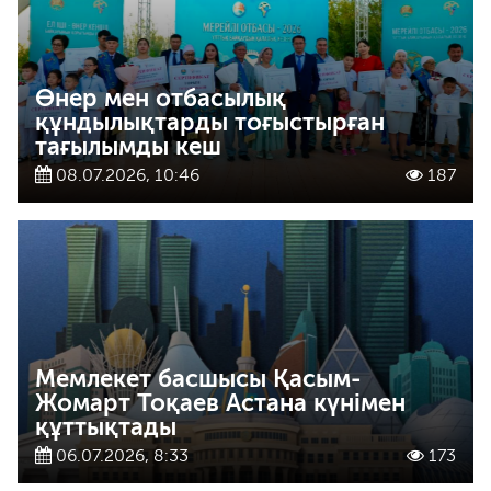
Өнер мен отбасылық
құндылықтарды тоғыстырған
тағылымды кеш
08.07.2026, 10:46
187
Мемлекет басшысы Қасым-
Жомарт Тоқаев Астана күнімен
құттықтады
06.07.2026, 8:33
173