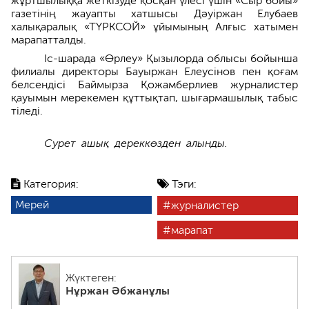
жұртшылыққа жеткізуде қосқан үлесі үшін «Сыр бойы»
газетінің жауапты хатшысы Дәуіржан Елубаев
халықаралық «ТҮРКСОЙ» ұйымының Алғыс хатымен
марапатталды.
Іс-шарада «Өрлеу» Қызылорда облысы бойынша
филиалы директоры Бауыржан Елеусінов пен қоғам
белсендісі Баймырза Қожамберлиев журналистер
қауымын мерекемен құттықтап, шығармашылық табыс
тіледі.
Сурет ашық дереккөзден алынды.
Категория:
Тэги:
Мерей
журналистер
марапат
Жүктеген:
Нұржан Әбжанұлы