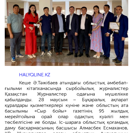
HALYQLINE.KZ
Кеше Ә.Тәжібаев атындағы облыстық әмбебап-
ғылыми кітапханасында сырбойылық журналистер
Қазақстан Журналистер одағына мүшелікке
қабылданды. 28 маусым – Бұқаралық ақпарат
құралдары қызметкерлері күніне және облыстың ата
басылымы «Сыр бойы» газетінің 95 жылдық
мерейтойына орай олар одақтың куәлігі мен
төсбелгісіне ие болды. Іс-шараға облыстық қоғамдық
даму басқармасының басшысы Алмасбек Есмаханов,