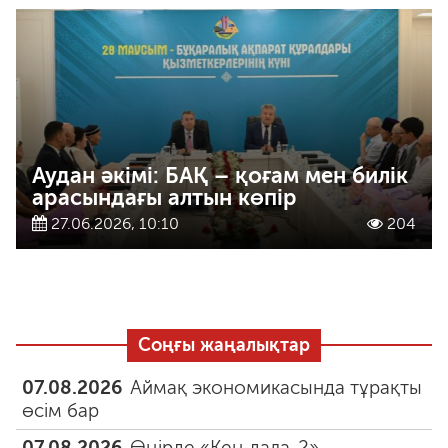
Аудан әкімі: БАҚ – қоғам мен билік
арасындағы алтын көпір
27.06.2026, 10:10
204
Соңғы жаңалықтар
07.08.2026
Аймақ экономикасында тұрақты
өсім бар
07.08.2026
Өңірде «Кең дала-2»