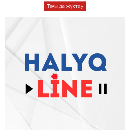
Тағы да жүктеу