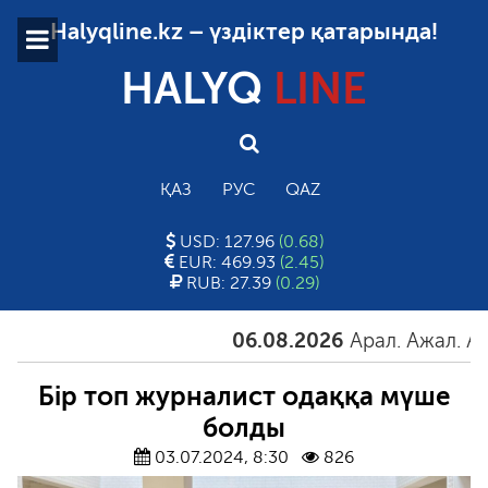
Halyqline.kz – үздіктер қатарында!
HALYQ
LINE
ҚАЗ
РУС
QAZ
USD: 127.96
(0.68)
EUR: 469.93
(2.45)
RUB: 27.39
(0.29)
06.08.2026
Арал. Ажал. Айғақ
Бір топ журналист одаққа мүше
болды
03.07.2024, 8:30
826