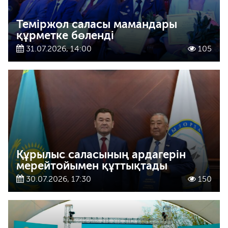
Теміржол саласы мамандары
құрметке бөленді
31.07.2026, 14:00
105
Құрылыс саласының ардагерін
мерейтойымен құттықтады
30.07.2026, 17:30
150