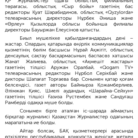
ҚР Журналистер одағы облыстық филиалының
төрағасы, облыстық «Сыр бойы» газетінің бас
редакторы Қуат Шарабидинов, облыстық «Qyzylorda»
телеарнасының директоры Нұрбек Әмиша және
«Өрлеу» Қызылорда облысы бойынша филиалы
директоры Бауыржан Елеусінов қатысты.
Биыл мүшелікке қабылданғандардың дені –
жастар. Олардың қатарында өңірлік коммуникациялар
қызметінің бөлім басшысы Нұрай Ақжігіт, облыстық
денсаулық сақтау басқармасының баспасөз хатшысы
Жанат Жалиева, облыстық «Ақмешіт жастары»
газетінің тілшісі Аружан Оралбай, «Qogam TV»
телеарнасының редакторы Нұрбол Серікбай және
дикторы Шапағат Торғаева бар. Сонымен қатар қоғам
белсендісі, газет авторы Баймырза Қожамберлиев,
Әлімжан Қияс, Шиелі аудандық «Шарайна-Сейхун»
газетінің тілшісі Ғазиза Рүстембек және Сандуғаш
Рамберді одаққа мүше болды.
Сонымен бірге аталған іс-шарада аймақтың
бірқатар журналисі Қазақстан Журналистер одағының
марапатына ие болды.
Айтар болсақ, БАҚ қызметкерлері арасында
өткізілген республикалық конкурста жеңіске жеткен