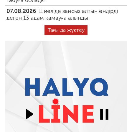
табуға болады?
07.08.2026
Шиеліде заңсыз алтын өндірді
деген 13 адам қамауға алынды
Тағы да жүктеу