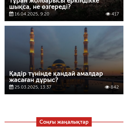
Тұран жолбарысы еркіндікке
шықса, не өзгереді?
16.04.2025, 9:20
417
Қадір түнінде қандай амалдар
жасаған дұрыс?
25.03.2025, 13:37
842
Соңғы жаңалықтар