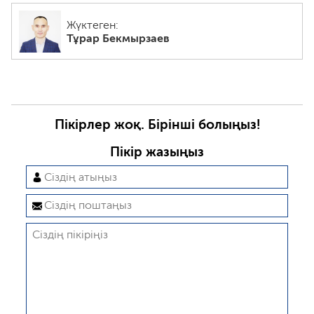
Жүктеген:
Тұрар Бекмырзаев
Пікірлер жоқ. Бірінші болыңыз!
Пікір жазыңыз