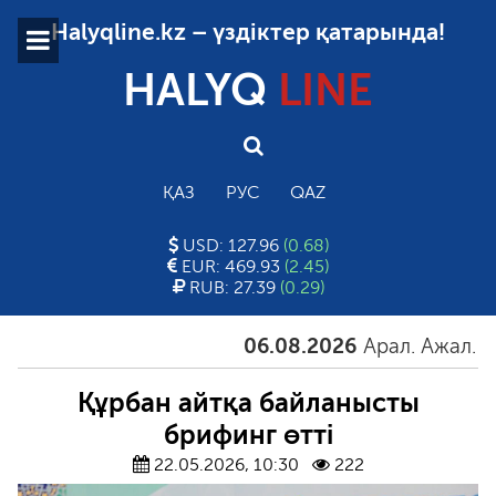
Halyqline.kz – үздіктер қатарында!
HALYQ
LINE
ҚАЗ
РУС
QAZ
USD: 127.96
(0.68)
EUR: 469.93
(2.45)
RUB: 27.39
(0.29)
06.08.2026
Арал. Ажал. Айға
Құрбан айтқа байланысты
брифинг өтті
22.05.2026, 10:30
222