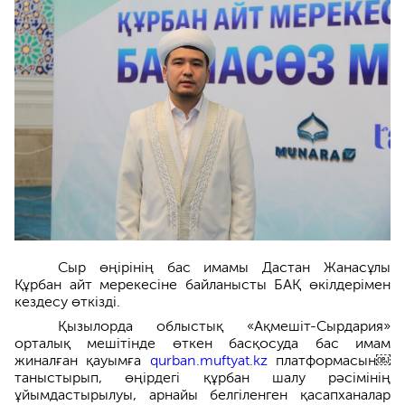
Сыр өңірінің бас имамы Дастан Жанасұлы
Құрбан айт мерекесіне байланысты БАҚ өкілдерімен
кездесу өткізді.
Қызылорда облыстық «Ақмешіт-Сырдария»
орталық мешітінде өткен басқосуда бас имам
жиналған қауымға
qurban.muftyat.kz
платформасын￼
таныстырып, өңірдегі құрбан шалу рәсімінің
ұйымдастырылуы, арнайы белгіленген қасапханалар