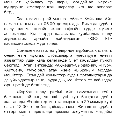
мен ет қабылдау орындары, сондай-ақ мереке
күндеріне жоспарланған шаралар жөнінде ақпарат
берді.
Бас имамның айтуынша, облыс бойынша Айт
намазы таңғы сағат 06:00-де оқылады. Биыл да құрбан
шалу рәсімі онлайн және офлайн түрде жүзеге
асырылады. Қызылорда қаласында құрбандық шалу
жұмыстары арнайы дайындалған «КЗО ЕТ»
қасапханасында жүргізіледі.
Сонымен қатар, өз үйлерінде құрбандық шалып,
оның етін мұқтаж отбасыларға үлестіруге ниетті
азаматтар үшін қала көлемінде 5 ет қабылдау пункті
бекітілді. Атап айтқанда: «Ақмешіт-Сырдария», «Нұр»,
«Айтбай», «Мүсірәлі ата» және «Ыбрайым молда»
мешіттері. Осындай жұмыстар аудан орталықтарында
да ұйымдастырылып, аудандық мешіттер ет қабылдау
орны ретінде белгіленді.
«Құрбан шалу рәсімі Айт намазынан кейін
басталып, айттың үшінші күні күн батқанға дейін
жалғасады. Өтініштер мен тапсырыстар 29 мамыр күні
сағат 12:00-ге дейін қабылданады. Жиналған құрбан
еттері мешіт еріктілері арқылы әлеуметтік жағдайы