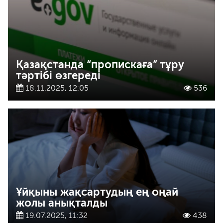
Қазақстанда “пропискаға” тұру
тәртібі өзгереді
18.11.2025, 12:05
536
Ұйқыны жақсартудың ең оңай
жолы анықталды
19.07.2025, 11:32
438