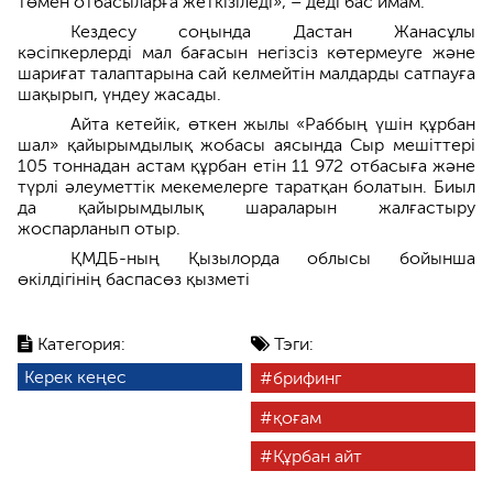
төмен отбасыларға жеткізіледі», – деді бас имам.
Кездесу соңында Дастан Жанасұлы
кәсіпкерлерді мал бағасын негізсіз көтермеуге және
шариғат талаптарына сай келмейтін малдарды сатпауға
шақырып, үндеу жасады.
Айта кетейік, өткен жылы «Раббың үшін құрбан
шал» қайырымдылық жобасы аясында Сыр мешіттері
105 тоннадан астам құрбан етін 11 972 отбасыға және
түрлі әлеуметтік мекемелерге таратқан болатын. Биыл
да қайырымдылық шараларын жалғастыру
жоспарланып отыр.
ҚМДБ-ның Қызылорда облысы бойынша
өкілдігінің баспасөз қызметі
Категория:
Тэги:
Керек кеңес
брифинг
қоғам
Құрбан айт