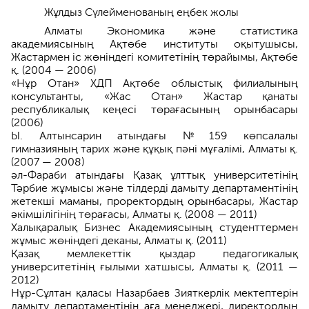
Жұлдыз Сүлейменованың еңбек жолы
Алматы Экономика және статистика
академиясының Ақтөбе институты оқытушысы,
Жастармен іс жөніндегі комитетінің төрайымы, Ақтөбе
қ. (2004 — 2006)
«Нұр Отан» ХДП Ақтөбе облыстық филиалының
консультанты, «Жас Отан» Жастар қанаты
республикалық кеңесі төрағасының орынбасары
(2006)
Ы. Алтынсарин атындағы № 159 көпсалалы
гимназияның тарих және құқық пәні мұғалімі, Алматы қ.
(2007 — 2008)
әл-Фараби атындағы Қазақ ұлттық университетінің
Тәрбие жұмысы және тілдерді дамыту департаментінің
жетекші маманы, проректордың орынбасары, Жастар
әкімшілігінің төрағасы, Алматы қ. (2008 — 2011)
Халықаралық Бизнес Академиясының студенттермен
жұмыс жөніндегі деканы, Алматы қ. (2011)
Қазақ мемлекеттік қыздар педагогикалық
университетінің ғылыми хатшысы, Алматы қ. (2011 —
2012)
Нұр-Сұлтан қаласы Назарбаев Зияткерлік мектептерін
дамыту департаментінің аға менеджері, директордың