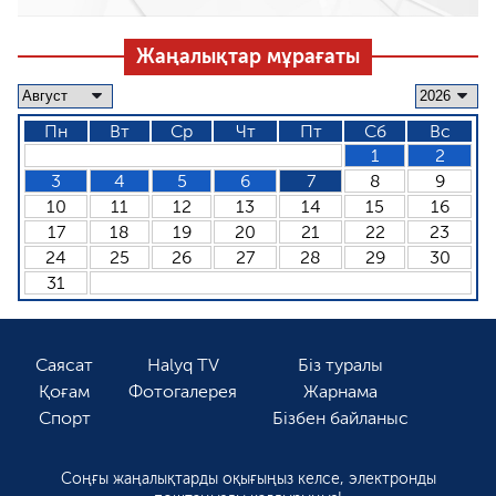
Жаңалықтар мұрағаты
Пн
Вт
Ср
Чт
Пт
Сб
Вс
1
2
3
4
5
6
7
8
9
10
11
12
13
14
15
16
17
18
19
20
21
22
23
24
25
26
27
28
29
30
31
Саясат
Halyq TV
Біз туралы
Қоғам
Фотогалерея
Жарнама
Спорт
Бізбен байланыс
Соңғы жаңалықтарды оқығыңыз келсе, электронды