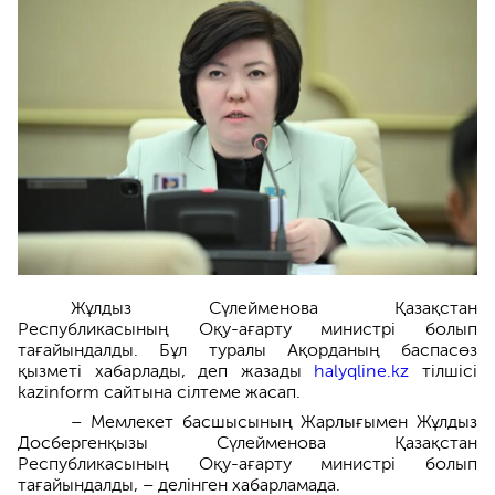
Жұлдыз Сүлейменова Қазақстан
Республикасының Оқу-ағарту министрі болып
тағайындалды. Бұл туралы Ақорданың баспасөз
қызметі хабарлады, деп жазады
halyqline.kz
тілшісі
kazinform сайтына сілтеме жасап.
– Мемлекет басшысының Жарлығымен Жұлдыз
Досбергенқызы Сүлейменова Қазақстан
Республикасының Оқу-ағарту министрі болып
тағайындалды, – делінген хабарламада.