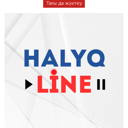
Тағы да жүктеу