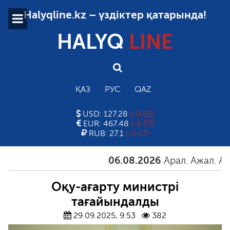
Halyqline.kz – үздіктер қатарында!
HALYQ
LINE
ҚАЗ
РУС
QAZ
USD: 127.28
(-0.65)
EUR: 467.48
(-2.37)
RUB: 27.1
(-0.17)
06.08.2026
Арал. Ажал. Айғақ
Оқу-ағарту министрі
тағайындалды
29.09.2025, 9:53
382