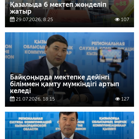
Қазалыда 6 мектеп жөнделіп
жатыр
29.07.2026, 8:25
107
Байқоңырда мектепке дейінгі
біліммен қамту мүмкіндігі артып
келеді
21.07.2026, 18:15
127