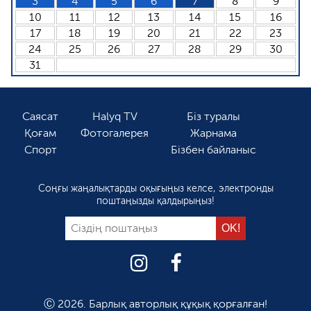
3
4
5
6
7
8
9
10
11
12
13
14
15
16
17
18
19
20
21
22
23
24
25
26
27
28
29
30
31
Саясат
Halyq TV
Біз туралы
Қоғам
Фотогалерея
Жарнама
Спорт
Бізбен байланыс
Соңғы жаңалықтарды оқығыңыз келсе, электронды
поштаңызды қалдырыңыз!
Ⓒ 2026. Барлық авторлық құқық қорғалған!