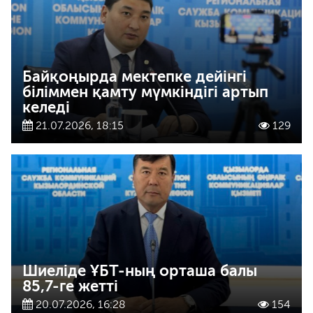
Байқоңырда мектепке дейінгі
біліммен қамту мүмкіндігі артып
келеді
21.07.2026, 18:15
129
Шиеліде ҰБТ-ның орташа балы
85,7-ге жетті
20.07.2026, 16:28
154