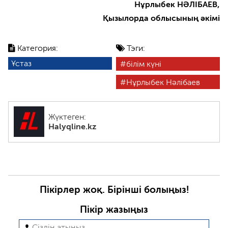
Нұрлыбек НӘЛІБАЕВ,
Қызылорда облысының әкімі
Категория:
Тэги:
Ұстаз
білім күні
Нұрлыбек Нәлібаев
Жүктеген:
Halyqline.kz
Пікірлер жоқ. Бірінші болыңыз!
Пікір жазыңыз