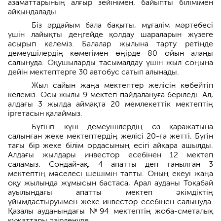
азаматтарының алғыр зейінімен, байыпты білімімен
айқындалады.
Біз әрдайым бала бақыты, мұғалім мәртебесі
үшін лайықты деңгейде қолдау шараларын жүзеге
асырып келеміз. Балалар жылына тарту ретінде
демеушілердің көмегімен өңірде 80 ойын алаңы
салынуда. Оқушыларды тасымалдау үшін жыл соңына
дейін мектептерге 30 автобус сатып алынады.
Жыл сайын жаңа мектептер желісін көбейтіп
келеміз. Осы жылы 9 мектеп пайдалануға беріледі. Ал,
алдағы 3 жылда аймақта 20 мемлекеттік мектептің
іргетасын қалаймыз.
Бүгінгі күні демеушілердің өз қаражатына
салынған жеке мектептердің желісі 20-ға жетті. Бүгін
тағы бір жеке білім ордасының есігі айқара ашылды.
Алдағы жылдары инвестор есебінен 12 мектеп
саламыз. Сондай-ақ, 4 апатты деп танылған 3
мектептің мәселесі шешімін тапты. Оның екеуі жаңа
оқу жылында жұмысын бастаса, Арал ауданы Тоқабай
ауылындағы апатты мектеп әкімдіктің
ұйымдастыруымен жеке инвестор есебінен салынуда.
Қазалы ауданындағы №94 мектептің жоба-сметалық
құжаттары әзірленуде.