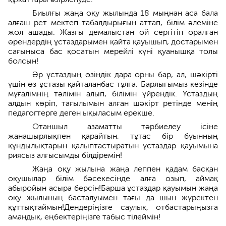
Биылғы жаңа оқу жылында 18 мыңнан аса бала
алғаш рет мектеп табалдырығын аттап, білім әлеміне
жол ашады. Жазғы демалыстан ой сергітіп оралған
өрендердің ұстаздарымен қайта қауышып, достарымен
сағыныса бас қосатын мерейлі күні қуанышқа толы
болсын!
Әр ұстаздың өзіндік дара орны бар, ал, шәкірті
үшін өз ұстазы қайталанбас тұлға. Барлығымыз кезінде
мұғалімнің тәлімін алып, білімін үйрендік. Ұстаздың
алдын көріп, тағылымын алған шәкірт ретінде менің
педагогтерге деген ықыласым ерекше.
Отаншыл азаматты тәрбиелеу ісіне
жанашырлықпен қарайтын, тұтас бір буынның
құндылықтарын қалыптастыратын ұстаздар қауымына
риясыз алғысымды білдіремін!
Жаңа оқу жылына жаңа леппен қадам басқан
оқушылар білім бәсекесінде алға озып, аймақ
абыройын асыра берсін!Барша ұстаздар қауымын жаңа
оқу жылының басталуымен тағы да шын жүректен
құттықтаймын!Дендеріңізге саулық, отбастарыңызға
амандық, еңбектеріңізге табыс тілеймін!