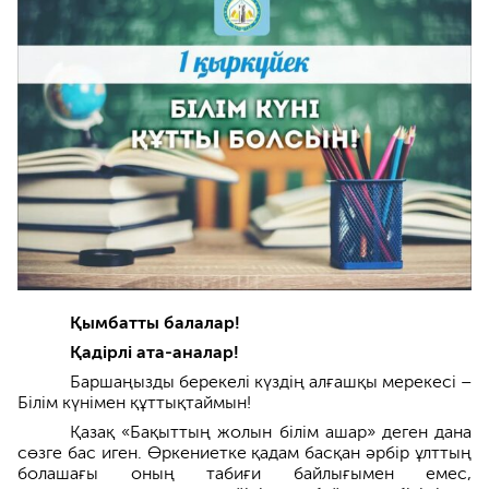
Қымбатты балалар!
Қадірлі ата-аналар!
Баршаңызды берекелі күздің алғашқы мерекесі –
Білім күнімен құттықтаймын!
Қазақ «Бақыттың жолын білім ашар» деген дана
сөзге бас иген. Өркениетке қадам басқан әрбір ұлттың
болашағы оның табиғи байлығымен емес,