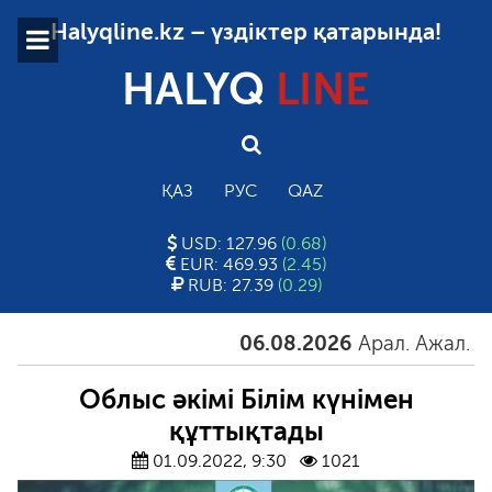
Halyqline.kz – үздіктер қатарында!
HALYQ
LINE
ҚАЗ
РУС
QAZ
USD: 127.96
(0.68)
EUR: 469.93
(2.45)
RUB: 27.39
(0.29)
06.08.2026
Арал. Ажал. Айға
Облыс әкімі Білім күнімен
құттықтады
01.09.2022, 9:30
1021