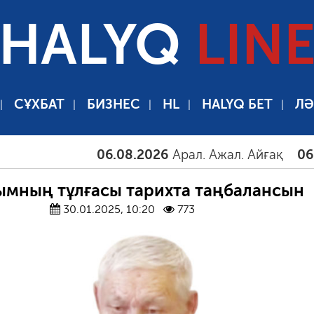
HALYQ
LIN
СҰХБАТ
БИЗНЕС
HL
HALYQ БЕТ
ЛӘ
06.08.2026
Арал. Ажал. Айғақ
06.08.2026
ымның тұлғасы тарихта таңбалансын
30.01.2025, 10:20
773