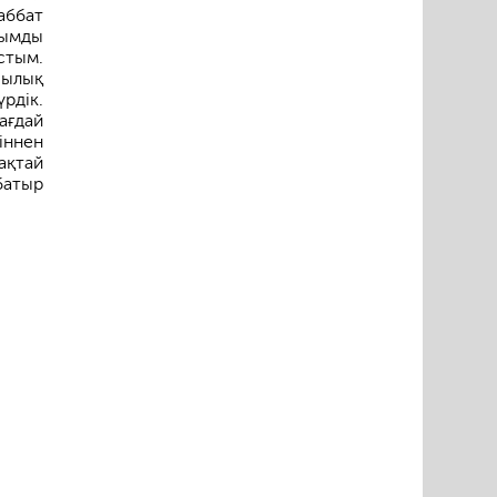
аббат
уымды
стым.
ылық
рдік.
ағдай
н­нен
ақтай
батыр