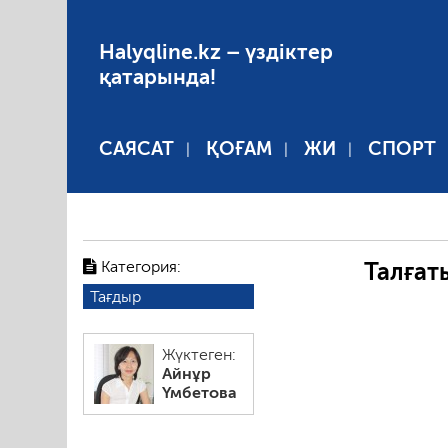
Halyqline.kz – үздіктер
қатарында!
САЯСАТ
ҚОҒАМ
ЖИ
СПОРТ
Категория:
Талғат
Тағдыр
Жүктеген:
Айнұр
Үмбетова