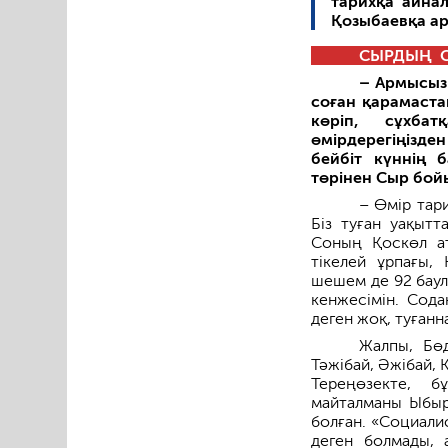
тарихқа айнал
Қозыбаевқа а
СЫРДЫҢ С
– Армысыз 
соған қарамаст
көріп, сұхбат
өмірдерегіңізд
бейбіт күннің 
төрінен Сыр бой
– Өмір тар
Біз туған уақытт
Соның Қоскөл ат
тікелей ұрпағы,
шешем де 92 баул
кенжесімін. Сода
деген жоқ, туғанна
Жалпы, Бөд
Тәжібай, Әжібай, 
Терең­өзекте, 
майталманы Ыбыр
болған. «Социалис
деген болмады, 