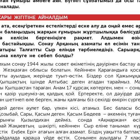
ған ғұмыры әмбеге аян. Бүгінгі сұхбатымыз да осы Т
рналады.
АРЫ ЖІГІТІНЕ АЙНАЛДЫМ
ата, есеңгіреткен естеліктерді еске алу да оңай емес ә
ан балаңыздың жарқын ғұмырын жұртшылыққа бөлісуд
қа келісім бергеніңізге рақмет. Алдымен өзіңі
ен бастайықшы. Сонау Арқаның азаматы ел есімін та
батыры Талғатты Сыр елінде тәрбиеледіңіз. Сарыар
ына келуге не себеп болды?
ихым сонау 1944 жылы совет өкіметінің дәуірінен бастау а
а Жезқазған облысы болатын. Кейіннен Қарағандыға қос
ты ауылдық жерінде туып-өстім. Біздер сол Қажымұқ
 Қыпшақтың ішінде Алтыбас деген атадан тараймыз. М
ы Қыпшақтан тараған. Анам 17 құрсақ көтерген, мен – сон
н қазір үшеуміз-ақ қалдық қой. Ертеректе, ол дәуірде дә
н шетінеп өле берген, жаны қалғаны біз секілді өмірін сүрге
ей деген әулет бар, үлкен кісі, атамыз. Бес баласы бо
Қозыбай, Сары, Қасым деген. Қасым Бөдеев – әкемнің туған і
бұрынғы Қызылдихан дейміз, сонда «Ақмаржан» өсі
ай Жақаевтың шәкірті, кейіннен Сыр еліне танымал кү
тік Еңбек Ері» атағын алған азамат. Біздің уақытта батпақ
айда­лада қараша үйде өстік. Сонымен ауылдағы 7 кла