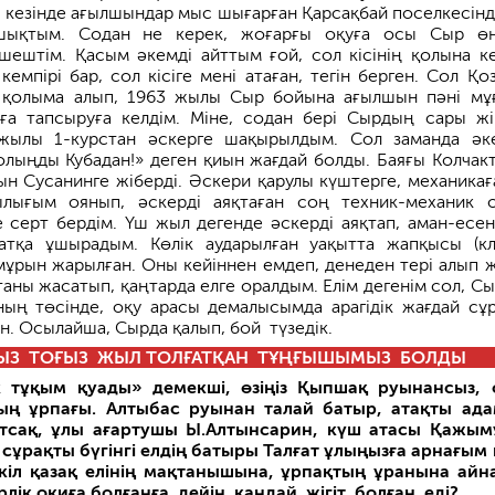
п, кезінде ағылшындар мыс шығарған Қарсақбай поселкесінд
ықтым. Содан не керек, жоғарғы оқуға осы Сыр өң
ештім. Қасым әкемді айттым ғой, сол кісінің қолына ке
кемпірі бар, сол кісіге мені атаған, тегін берген. Сол Қо
н қолыма алып, 1963 жылы Сыр бойына ағылшын пәні мұғ
а тапсыруға келдім. Міне, содан бері Сырдың сары жіг
жылы 1-курстан әскерге шақырылдым. Сол заманда әк
олыңды Кубадан!» деген қиын жағдай болды. Баяғы Колчак
ын Сусанинге жіберді. Әскери қарулы күштерге, механикағ
лығым оянып, әскерді аяқтаған соң техник-механик 
 серт бердім. Үш жыл дегенде әскерді аяқтап, аман-есен
атқа ұшырадым. Көлік аударылған уақытта жапқысы (кл
мұрын жарылған. Оны кейіннен емдеп, денеден тері алып 
отаны жасатып, қаңтарда елге оралдым. Елім дегенім сол, С
ың төсінде, оқу арасы дема­лысымда арагідік жағдай сұ
. Осылайша, Сырда қалып, бой түзедік.
ЫЗ ТОҒЫЗ ЖЫЛ ТОЛҒАТҚАН ТҰҢҒЫШЫМЫЗ БОЛДЫ
ік тұқым қуады» демекші, өзіңіз Қыпшақ руынансыз,
тың ұрпағы. Алтыбас руынан талай батыр, атақты ад
йтсақ, ұлы ағартушы Ы.Алтынсарин, күш атасы Қажым
 сұрақты бүгінгі елдің батыры Талғат ұлыңызға арнағым 
үкіл қазақ елінің мақтанышына, ұрпақтың ұранына айн
ерлік оқиға болғанға дейін қандай жігіт болған еді?