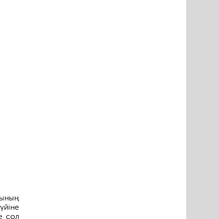
мының
үйіне
е сол