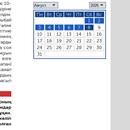
е 10-
іріне
Пн
Вт
Ср
Чт
Пт
Сб
Вс
лдім.
зыбай
1
2
алімі
3
4
5
6
7
8
9
ітіне
10
11
12
13
14
15
16
емнің
17
18
19
20
21
22
23
тарды
24
25
26
27
28
29
30
а сол
оқуын
31
 елге
апан)
жамап
ырдың
расып
 оның
амдар
ұқан.
келіп
алған