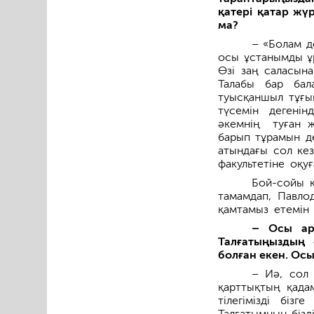
қатері қатар ж
ма?
– «Болам де
осы ұстанымды ұр
Өзі заң сала­сын
Талабы бар бал
туысқаншыл тұғы
түсемін дегенін
әкемнің туған ж
барып тұрамын де
атындағы сол кез
факультетіне оқу
Бой-сойы к
тамам­дап, Павло
қамтамыз етемін
– Осы ар
Талғатыңыздың 
болған екен. Ос
– Иә, сол 
қарттықтың қадам
тілегімізді біз
Талғатымның бізд