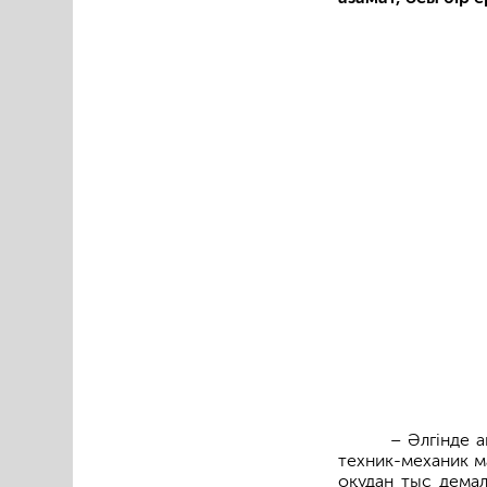
– Әлгінде 
техник-механик м
оқудан тыс демал