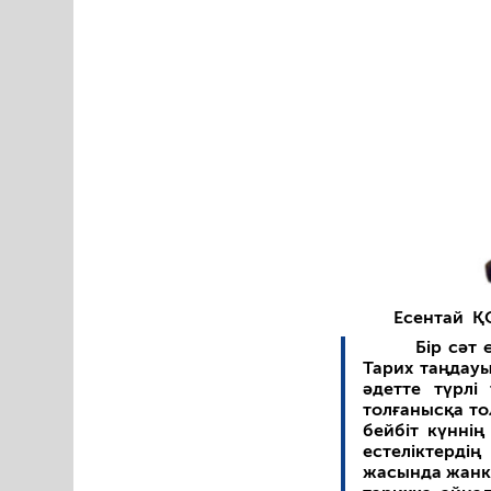
Есентай Қ
Бір сәт 
Тарих таңдауы
әдетте түрлі
толғанысқа то
бейбіт күнні
естеліктерді
жасында жанке