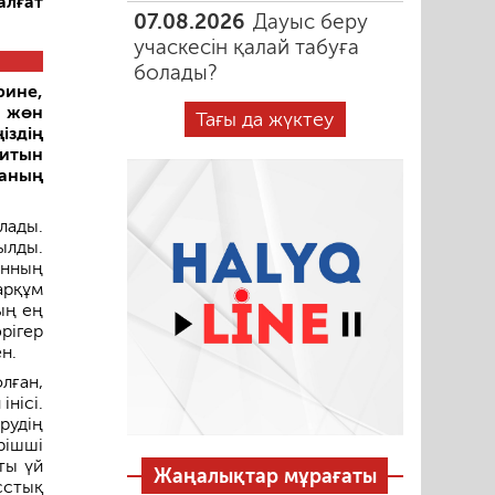
алғат
07.08.2026
Дауыс беру
учаскесін қалай табуға
болады?
рине,
і жөн
Тағы да жүктеу
здің
нитын
қаның
лады.
ылды.
анның
арқұм
ың ең
рігер
н.
лған,
нісі.
рудің
рішші
ты үй
Жаңалықтар мұрағаты
сстық