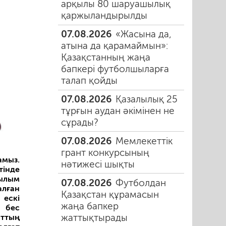
арқылы 80 шаруашылық
қаржыландырылды
07.08.2026
«Жасына да,
атына да қарамаймын»:
Қазақстанның жаңа
бапкері футболшыларға
талап қойды
07.08.2026
Қазалылық 25
тұрғын аудан әкімінен не
сұрады?
07.08.2026
Мемлекеттік
грант конкурсының
амыз.
нәтижесі шықты
тінде
рылым
07.08.2026
Футболдан
алған
Қазақстан құрамасын
 ескі
жаңа бапкер
а бес
жаттықтырады
аттың