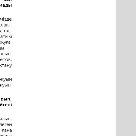
лмады
мізде
олды.
 еді.
ғатым
оқуға
нды –
асып,
етов,
қтану
оқуын
ығуын
рып,
йгені
ылып,
леген
 ғана
мақшы