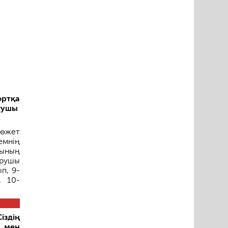
ортқа
атушы
 өжет
емнің
сының
ырушы
п, 9-
, 10-
іздің
і мен