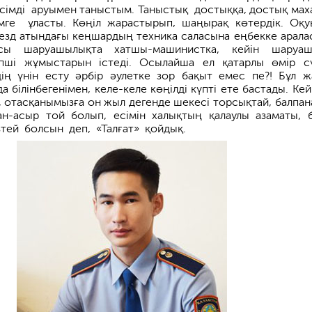
імді аруымен таныс­тым. Таныстық достыққа, достық мах
ге ұласты. Көңіл жарастырып, шаңырақ көтердік. Оқ
сьезд атындағы кеңшардың техника саласына еңбекке арала
ы шаруашылықта хатшы-машинистка, кейін шаруаш
епші жұмыстарын істеді. Осылайша ел қатарлы өмір сү
ің үнін есту әрбір әулетке зор бақыт емес пе?! Бұл ж
 білінбегенімен, келе-келе көңілді күпті ете бастады. Кейі
і, отасқанымызға он жыл дегенде шекесі торсықтай, балпан
ан-асыр той болып, есімін халық­тың қалаулы азаматы, 
втей болсын деп, «Талғат» қойдық.