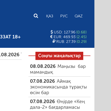
E
ҚАЗ
РУС
QAZ
USD: 127.96
(0.68)
ЗЗАТ 18+
EUR: 469.93
(2.45)
RUB: 27.39
(0.29)
Тамыздағы таңғы түтін
06.08.2026
Құмарлық э
Соңғы жаңалықтар
08.08.2026
Маңызы бар
мамандық
07.08.2026
Аймақ
экономикасында тұрақты
өсім бар
07.08.2026
Өңірде «Кең
дала-2» бағдарламасы