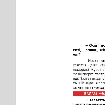
– Осы тұс
епті, шап­шаң жі
еді?
– Иә, спор
келетін. Дене бі
немересі Мұрат а
сөзін жерге таст
еді. Талғатымды 
сыныбында жасө
сыныпты тамамдап
БАЛАМ «ӘД
– Талғатт
тараптарыңызда