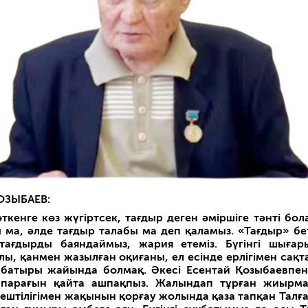
ОЗЫБАЕВ:
өткенге көз жүгіртсек, тағдыр деген әміршіге тәнті бол
 ма, әлде тағдыр талабы ма деп қаламыз. «Тағдыр» бе
 тағдырды баяндаймыз, жария етеміз. Бүгінгі шыға
лы, қанмен жазылған оқиғаны, ел есінде ерлігімен сақт
ң батыры жайында болмақ. Әкесі Есентай Қозыбаевпен
ң парағын қайта ашпақпыз. Жалындап тұрған жиырм
штілігімен жақынын қорғау жолында қаза тапқан Талғ