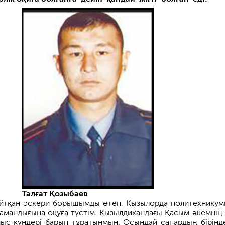
Талғат Қозыбаев
айтқан әскери борышымды өтеп, Қызылорда политехнику
амандығына оқуға түстім. Қызылдихандағы Қасым әкемнің 
ыс күндері барып тұратынмын. Осындай сапардың бірінд