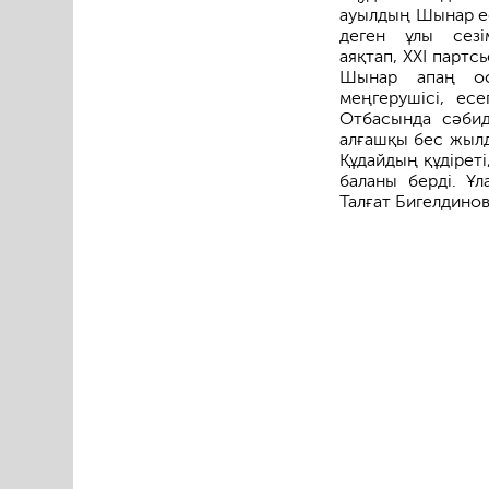
ауылдың Шынар ес
деген ұлы сезім
аяқтап, XXI парт
Шынар апаң ос
меңгерушісі, ес
Отбасында сәбид
алғашқы бес жылда
Құдайдың құдірет
баланы берді. Ұл
Талғат Бигелдино