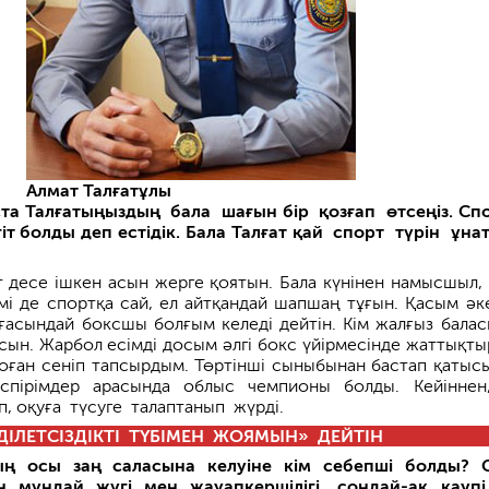
Алмат Талғатұлы
та Талғатыңыздың бала шағын бір қозғап өтсеңіз. Сп
гіт болды деп естідік. Бала Талғат қай спорт түрін ұн
т десе ішкен асын жерге қоятын. Бала күнінен намысшыл,
тімі де спортқа сай, ел айтқандай шапшаң тұғын. Қасым әк
ғасындай боксшы болғым келеді дейтін. Кім жалғыз бала
асын. Жарбол есімді досым әлгі бокс үйірмесінде жаттықт
соған сеніп тапсырдым. Төртінші сыны­бынан бастап қатысы
спірімдер арасында облыс чемпионы болды. Кейіннен
, оқуға түсуге талаптанып жүрді.
ІЛЕТСІЗДІКТІ ТҮБІМЕН
ЖОЯМЫН» ДЕЙТІН
ың осы заң саласына келуіне кім себепші болды? С
н мұндай жүгі мен жауапкершілігі, сондай-ақ қауп