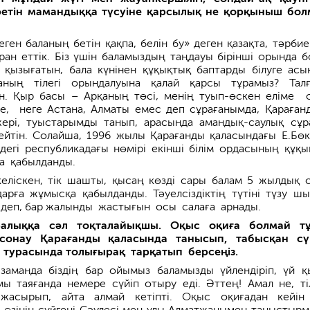
үретін мамандыққа түсуіне қарсылық не қорқыныш бо
ген баланың бетін қақпа, белін бу» деген қазақта, тәрбие
ан еттік. Біз үшін баламыздың таңдауы бірінші орында б
а қызығатын, бала күнінен құқықтық баптарды білуге асық
аның тілегі орындалуына қалай қарсы тұрамыз? Тал
н. Қыр басы – Арқаның төсі, менің туып-өскен еліме 
де, неге Астана, Алматы емес деп сұрағанымда, Қараға
ері, туыс­тарымды танып, арасында амандық-саулық сұр
йтін. Солайша, 1996 жылы Қара­ғанды қаласындағы Е.Бөк
дегі республикадағы нөмірі екінші білім ордасының құқы
ға қабылданды.
еліскен, тік шашты, қысаң көзді сары балам 5 жылдық 
дарға жұмысқа қабылданды. Тәуелсіздіктің түтіні түзу ш
 деп, бар жалынды жастығын осы салаға арнады.
алыққа сәл тоқталайықшы. Оқыс оқиға болмай тұ
сонау Қарағанды қаласында танысып, табыс­қан сү
ы турасында толығы­рақ тарқатып берсеңіз.
заманда біздің бар ойымыз баламызды үйленді­ріп, үй қ
ы таяған­да немере сүйіп отыру еді. Әттең! Амал не, ті
ге жасырып, айта алмай кетіпті. Оқыс оқиғадан кейін
і өзінің сүйгені Сәулесі мен ұлы Алматжанымен таныстыр