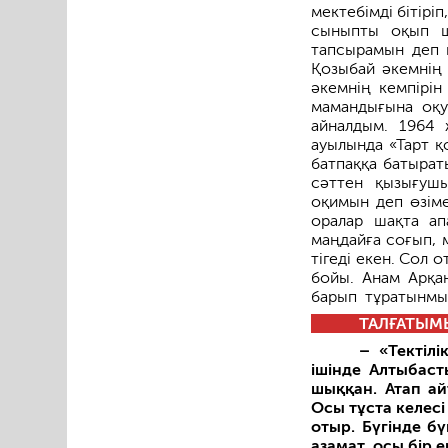
мектебімді бітірі
сыныпты оқып ш
тапсырамын деп ш
Қозы­бай әкемнің 
әкемнің кемпірі
мамандығына оқуғ
айналдым. 1964 
ауылында «Тарт қ
батпаққа батырат
сәттен қызығушы
оқимын деп өзіме
оралар шақта ап
маңдайға соғып, 
тігеді екен. Сол 
бойы. Анам Арқан
барып тұратынмын
ТАЛҒАТЫМ
– «Тектіл
ішінде Алтыбас
шыққан. Атап а
Осы тұста келесі
отыр. Бүгінде б
азамат, осы бір 