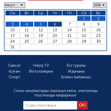
Пн
Вт
Ср
Чт
Пт
Сб
Вс
1
2
3
4
5
6
7
8
9
10
11
12
13
14
15
16
17
18
19
20
21
22
23
24
25
26
27
28
29
30
31
Саясат
Halyq TV
Біз туралы
Қоғам
Фотогалерея
Жарнама
Спорт
Бізбен байланыс
Соңғы жаңалықтарды оқығыңыз келсе, электронды
поштаңызды қалдырыңыз!