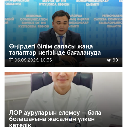
Өңірдегі білім сапасы жаңа
талаптар негізінде бағалануда
06.08.2026, 10:35
89
ЛОР ауруларын елемеу – бала
болашағына жасалған үлкен
қателік