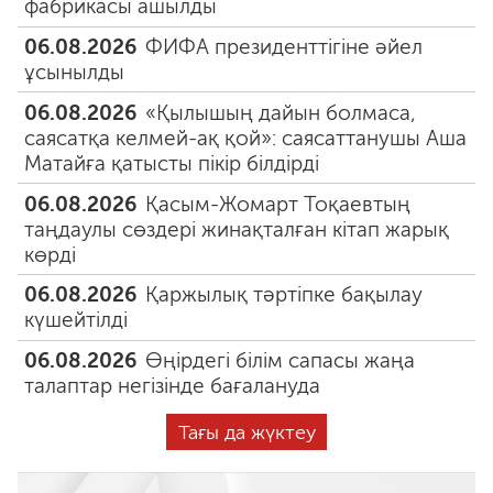
фабрикасы ашылды
06.08.2026
ФИФА президенттігіне әйел
ұсынылды
06.08.2026
«Қылышың дайын болмаса,
саясатқа келмей-ақ қой»: саясаттанушы Аша
Матайға қатысты пікір білдірді
06.08.2026
Қасым-Жомарт Тоқаевтың
таңдаулы сөздері жинақталған кітап жарық
көрді
06.08.2026
Қаржылық тәртіпке бақылау
күшейтілді
06.08.2026
Өңірдегі білім сапасы жаңа
талаптар негізінде бағалануда
Тағы да жүктеу