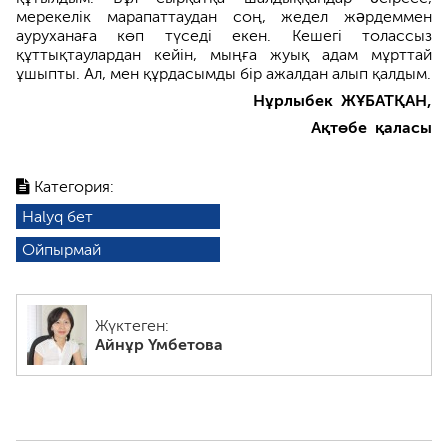
мерекелік марапаттаудан соң, жедел жəрдеммен
ауруханаға көп түседі екен. Кешегі толассыз
құттықтаулардан кейін, мыңға жуық адам мұрттай
ұшыпты. Ал, мен құрдасымды бір ажалдан алып қалдым.
Нұрлыбек ЖҰБАТҚАН,
Ақтөбе қаласы
Категория:
Halyq бет
Ойпырмай
Жүктеген:
Айнұр Үмбетова