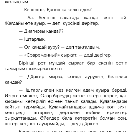
жолықтым.
— Кешіріңіз, Қапошқа келіп едім?
— Аа, бесінші палатада жатқан жігіт ғой.
Жағдайы өте ауыр, — деп, күрсінді дəрігер.
— Диагнозы қандай?
— Іштарлық.
— Ол қандай ауру? — деп таңғалдым.
— «Современный» сырқат, — деді дəрігер.
Бірінші рет мұндай сырқат бар екенін естіп
тамырым шымырлап кетті.
— Дəрігер мырза, сонда аурудың белгілері
қандай?
— Іштарлықпен кез келген адам ауыра береді.
Əзірге емі жоқ. Олар біреудің жетістіктерін көрсе, қан
қысымы көтеріліп есінен танып қалады. Құлағандары
қайтып тұрмайды. Құламайтындары адамға көп зиян
келтіреді. Іштарлық дертімен көбіне еркектер
сырқаттанады. Əйелдер бала көтеретін болған соң,
іштері кең, көп ауырмайды, — деді дəрігер.
Құрдасымның неге ауырғаны енді есіме түсті.