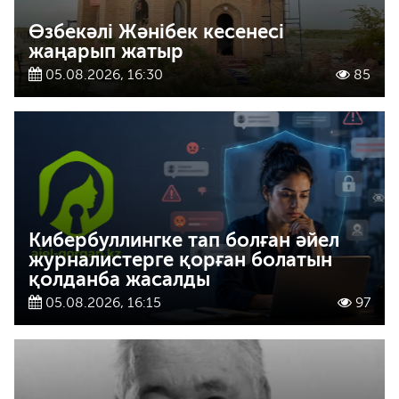
Өзбекәлі Жәнібек кесенесі
жаңарып жатыр
05.08.2026, 16:30
85
Кибербуллингке тап болған әйел
журналистерге қорған болатын
қолданба жасалды
05.08.2026, 16:15
97