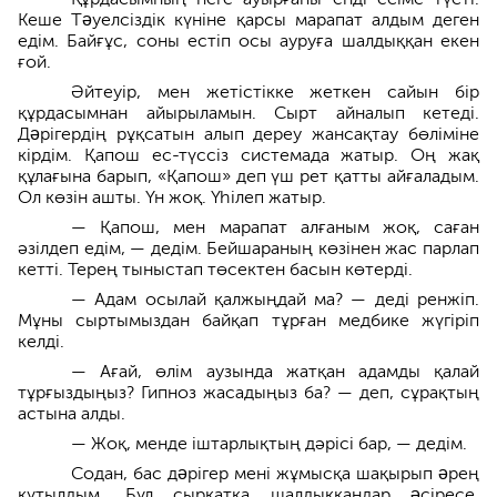
Кеше Тəуелсіздік күніне қарсы марапат алдым деген
едім. Байғұс, соны естіп осы ауруға шалдыққан екен
ғой.
Әйтеуір, мен жетістікке жеткен сайын бір
құрдасымнан айырыламын. Сырт айналып кетеді.
Дəрігердің рұқсатын алып дереу жансақтау бөліміне
кірдім. Қапош ес-түссіз системада жатыр. Оң жақ
құлағына барып, «Қапош» деп үш рет қатты айғаладым.
Ол көзін ашты. Үн жоқ. Үһілеп жатыр.
— Қапош, мен марапат алғаным жоқ, саған
әзілдеп едім, — дедім. Бейшараның көзінен жас парлап
кетті. Терең тыныстап төсектен басын көтерді.
— Адам осылай қалжыңдай ма? — деді ренжіп.
Мұны сыртымыздан байқап тұрған медбике жүгіріп
келді.
— Ағай, өлім аузында жатқан адамды қалай
тұрғыздыңыз? Гипноз жасадыңыз ба? — деп, сұрақтың
астына алды.
— Жоқ, менде іштарлықтың дәрісі бар, — дедім.
Содан, бас дəрігер мені жұмысқа шақырып əрең
құтылдым. Бұл сырқатқа шалдыққандар əсіресе,