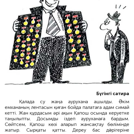
Бүгінгі
сатира
Қалада су жаңа аурухана ашылды. Əкім
емхананың лентасын қиған бойда палатаға адам симай
кетті. Жан құрдасым әрі ақын Қапош осында керуетке
таңылыпты. Досымды іздеп ауруханаға бардым.
Сөйтсем, Қапош көзі аларып жансақтау бөлімінде
жатыр. Сырқаты қатты. Дереу бас дəрігеріне