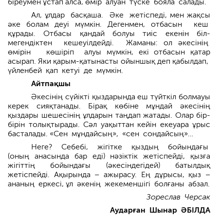
біреумен ұстап алса, өмір алуан түске бояла салады.
Ал, ұлдар басқаша. Әке жетіспеді, мен жақсы
әке болам деуі мүмкін. Дегенмен, отбасын кеш
құрады. Отбасы қандай болуы тиіс екенін біл­
мегендіктен кешеуілдейді. Жаманы: ол әкесінің
өмірін көшіріп алуы мүмкін, екі отбасын қатар
асырап. Яки қарым-қатынасты ойыншық деп қабыл­дап,
үйленбей қап кетуі де мүмкін.
Айтпақшы
Әкесінің сүйікті қыздарында еш түйткіл болмауы
керек сияқтанады. Бірақ көбіне мұндай әкесінің
қыздары шешесінің ұлдарын таңдап жатады. Олар бір-
бірін толықтырады. Сәл уақыттан кейін екеуара ұрыс
басталады. «Сен мұндайсың», «сен сондайсың»…
Неге? Себебі, жігітке қыздың бойындағы
(оның анасында бар еді) нәзіктік жетіспейді, қызға
жігіттің бойындағы (әкесіндегідей) батыл­дық
жетіспейді. Ақырында – ажырасу. Ең дұрысы, қыз –
ананың еркесі, ұл әкенің жекеменшігі болғаны абзал.
Зореслав Черсак
Аударған Шынар ӘБІЛДА