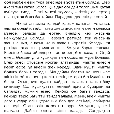
сол қызбен өзін тура әкесіндей ұстайтын болады. Егер
әкесі тым қатал болса, қыз дәл сондай талапшыл, қатал
күйеуге тиеді. Тіпті мінезі жұмсақ жігіттің өзі ертең
оған қатал бола бастайды. Парадокс десеңіз де солай.
Әкесі анасына қандай қарым-қатынас ұстанса,
ұлы да солай істейді. Егер әкесі анасының сөзін құлаққа
ілмесе, баласы да ертең әйелдің көз жасына
немқұрайды болады. Перзент ретінде тек анасына
жаны ашып, анасын ғана жақсы көретін болады. Ұл
ретінде анасының мақтанышы болуға барын салады.
Есесіне басқа әйелдерге тас керең боп қала­ды. Оңай
емес. Әкеден ұлға күш-қуат пен осалдық мұра болады.
Егер әкесі отбасын қорғай алатындай мықты емесін
көріп өссе, ұл әкесін жек көреді. Одан күшті, мықты
болуға барын салады. Мұндайды бастан кешкен жас
жігіттің ойына ненің келіп, ненің кетерін бір Құдай ғана
білер. Оның күш-қуаты қайдан шығарын танып-білу
қиындау. Сол күш-қуатты нендей арнаға бұрарын да
бағамдау мүмкін емес. Кейбірі оң бағыт таңдаса,
кейбірі теріс бағытты таңдап алады. Менің әкем мықты
деген ұлдар өзін қорғаным бар деп сенімді, сабырлы
сезінеді. Оған өзін көрсетіп, әуре болу­дың қажеті
шама­лы. Дайын өнеге сіңіп қалады. Сондық­тан