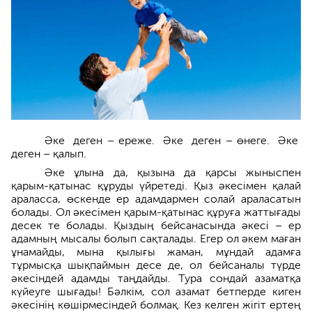
Әке деген – ереже. Әке деген – өнеге. Әке
деген – қалып.
Әке ұлына да, қызына да қарсы жыныспен
қарым-қатынас құруды үйретеді. Қыз әкесімен қалай
араласса, өскенде ер адамдармен солай араласатын
болады. Ол әкесімен қарым-қатынас құруға жаттығады
десек те болады. Қыздың бейсанасында әкесі – ер
адамның мысалы болып сақталады. Егер ол әкем маған
ұнамайды, мына қылығы жаман, мұндай адамға
тұрмысқа шықпаймын десе де, ол бейсаналы түрде
әкесіндей адамды таңдайды. Тура сондай азаматқа
күйеуге шығады! Бәлкім, сол азамат бетперде киген
әкесінің көшірмесіндей болмақ. Кез келген жігіт ертең