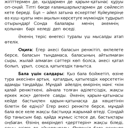
жігіттер­мен де, қыз­дармен де қарым-­қатынас құруы
оп-оңай. Тіпті бөгде ғаламшарлықтармен де сөйлесіп
кете береді. Бұл – әйел затына ескертпе! Күйеулеріңе
өз күш-қуаты мен ақы­лын көрсетуге мүмкіндік тудырып
отырыңдар! Сонда балалары менің әкемнің
қолынан бәрі келеді деп өседі.
Әкенің теріс өнегесі туралы үш мысалды атап
өтелік.
Оқиға:
Егер әкесі баласын ренжітіп, өкпелете
берсе, баласын тыңдамаса, баласының айтылмаған
сыры, жылай алмаған сәттері көп болса, әкесі қатал
болып, ұрып, соқса, қатыгездік танытса.
Бала үшін салдары:
Қыз бала бойжетіп, өзіне
тура әкесінен артық қаталдық, қатыгездік көрсететін
адамды таңдайды. Мұндай әйелдің өмірінің мәні: «кім
қалай ренжіткені, айнала толған әділетсіздік, жақсы
еркек жоқ» дегенге саяды. Әкенің қарым-қатына­сы
кейде бас­тықпен қарым-қаты­насқа да көшетінін
білетін бе едіңіз? Егер әкесі ренжіте берсе, мұндай
бала өсе келе жақсы бастыққа жарымай өтеді. Сондай
бір танысым бар, қайда жұмыс істесе де, бастықтары
оңбаған. Өзінің өміріндегі «дерттерін» жақсы біледі,
соны әзілге де айналд­ы­рады. Өкпешіл бала өскенде