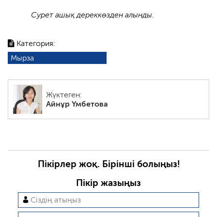
Сурет ашық дереккөзден алынды.
Категория:
Мырза
Жүктеген:
Айнұр Үмбетова
Пікірлер жоқ. Бірінші болыңыз!
Пікір жазыңыз