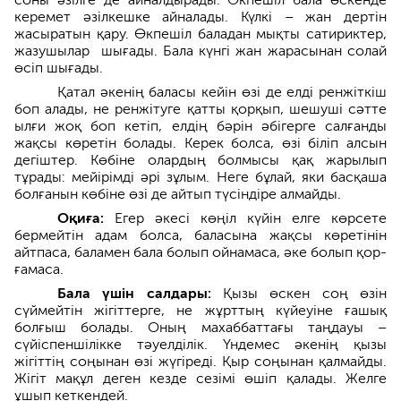
керемет әзілкешке айналады. Күлкі – жан дертін
жасыратын қару. Өкпешіл баладан мықты сатириктер,
жазушылар шығады. Бала күнгі жан жарасынан солай
өсіп шығады.
Қатал әкенің баласы кейін өзі де елді ренжіткіш
боп алады, не ренжітуге қатты қорқып, шешуші сәтте
ылғи жоқ боп кетіп, елдің бәрін әбігерге салғанды
жақсы көретін болады. Керек болса, өзі біліп алсын
дегіштер. Көбіне олардың болмысы қақ жарылып
тұрады: мейірімді әрі зұлым. Неге бұлай, яки басқаша
болғанын көбіне өзі де айтып түсіндіре алмайды.
Оқиға:
Егер әкесі көңіл күйін елге көрсете
бермейтін адам болса, баласына жақсы көретінін
айтпаса, баламен бала болып ойнамаса, әке болып қор­
ғамаса.
Бала үшін салдары:
Қызы өскен соң өзін
сүймейтін жігіттерге, не жұрттың күйеуіне ғашық
болғыш болады. Оның махаббаттағы таңдауы –
сүйіспеншілікке тәуелділік. Үндемес әкенің қызы
жігіттің соңынан өзі жүгіреді. Қыр соңынан қалмайды.
Жігіт мақұл деген кезде сезімі өшіп қалады. Желге
ұшып кеткендей.