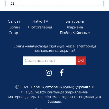
31
Саясат
Halyq TV
Біз туралы
Қоғам
Фотогалерея
Жарнама
Спорт
Бізбен байланыс
Соңғы жаңалықтарды оқығыңыз келсе, электронды
поштаңызды қалдырыңыз!
Ⓒ 2026. Барлық авторлық құқық қорғалған!
«Halyqline.kz» сайтында жарияланған
материалдарды тек сілтеме арқылы ғана қолдануға
болады.