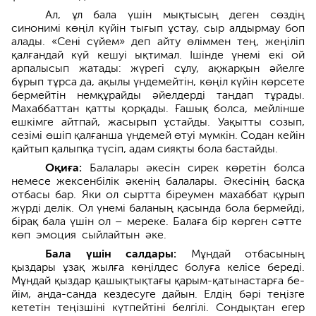
Ал, ұл бала үшін мықтысың деген сөздің
синонимі көңіл күйін тығып ұстау, сыр алдырмау боп
алады. «Сені сүйем» деп айту өліммен тең, жеңіліп
қалғандай күй кешуі ықтимал. Ішінде үнемі екі ой
арпалысып жатады: жүрегі сұлу, ақжарқын әйелге
бұрып тұрса да, ақылы үндемейтін, көңіл күйін көрсете
бермейтін немқұрайды әйелдерді таңдап тұрады.
Махаббат­тан қатты қорқады. Ғашық болса, мейлінше
ешкімге айтпай, жасыр­ып ұстайды. Уақытты созып,
сезімі өшіп қалғанша үндемей өтуі мүмкін. Содан кейін
қайтып қалыпқа түсіп, адам сияқты бола бастайды.
Оқиға:
Балалары әкесін сирек көретін болса
немесе жексенбілік әкенің балалары. Әкесінің басқа
отбасы бар. Яки ол сыртта біреумен махаббат құрып
жүрді делік. Ол үнемі баланың қасында бола бермейді,
бірақ бала үшін ол – мереке. Балаға бір көрген сәтте
көп эмоция сыйлайтын әке.
Бала үшін салдары:
Мұндай отбасының
қыздары ұзақ жылға көңілдес болуға келісе береді.
Мұндай қыздар қашықтықтағы қарым-қатынастарға бе­
йім, анда-санда кездесуге дайын. Елдің бәрі теңізге
кететін теңізшіні күтпейтіні белгілі. Сондықтан егер