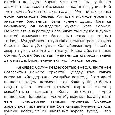
әкесінің көңілдесі барын біліп өссе, қыз үшін ер
адамның полигамды болмысы – қалыпты дүние. Кей
тұста мұндай әкені өзі ақтап алады. Мұндай тақырыпқа
еркін қалжыңдай береді. Ал, шын мәнінде еркектің
анасымен байланысы бала күннен дұрыс бағытқа
қойылмаса, ол көңілдеске мұқтаж бола бермек.
Немесе ата-ана ретінде бала білуге тиіс дүние­ні дұрыс
шектей алмаудан өз баласының санасына зия­нын
тигізеді. Мұндай әкенің түйткілі анасының рөлін атқара
беретін әйелге үйленуін­де. Сол әйелмен жүріп есейіп,
ақыры дұрыс сезімге өсіп жетуі. Басқа әйел­ге ғашық
болуы. Сосын басталады, мынаны да қимайды, ананы
да қимайды. Бірақ екеуін екі түрлі жақсы көреді.
Көңілдес болу – кездейсоқтық емес. Өзін төмен
бағалайтын немесе еркек­тің қолдауынсыз қалуға
қорқатын әйелдер ғана мұндайға келіседі. Егер әкесі
шеше­сін жақсы көрмесе, тек бала үшін отбасын
сақтап қалса, шешесі қызымен жарысып әкесінің
махаббатына таласады. Қызы автоматты түрде
шешесімен бәсекеге түседі. Мұндай қыз бала күннен
өзге әйелдермен таласып үйренеді. Өскенде
жарыспаса тұра алмайтын боп қалады. Күйеуге шықса,
күйеуін көлеңкесінен қызғанып әуреге түседі. Егер