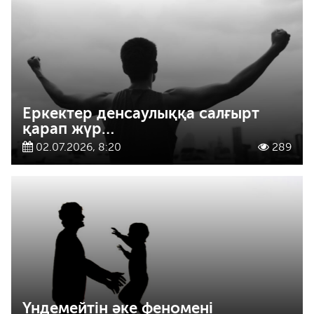
Еркектер денсаулыққа салғырт
қарап жүр…
02.07.2026, 8:20
289
Үндемейтін әке феномені