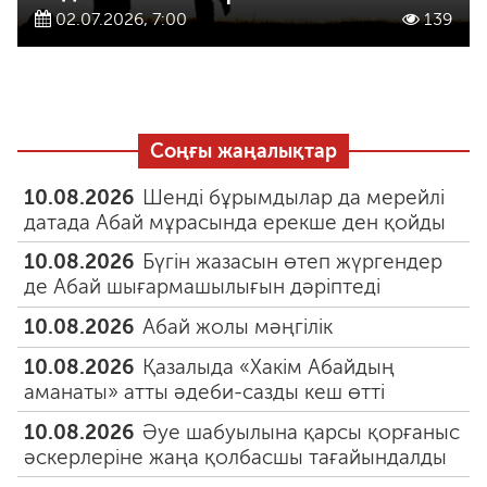
02.07.2026, 7:00
139
Соңғы жаңалықтар
10.08.2026
Шенді бұрымдылар да мерейлі
датада Абай мұрасында ерекше ден қойды
10.08.2026
Бүгін жазасын өтеп жүргендер
де Абай шығармашылығын дәріптеді
10.08.2026
Абай жолы мәңгілік
10.08.2026
Қазалыда «Хакім Абайдың
аманаты» атты әдеби-сазды кеш өтті
10.08.2026
Әуе шабуылына қарсы қорғаныс
әскерлеріне жаңа қолбасшы тағайындалды