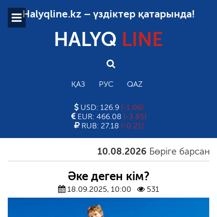
Halyqline.kz – үздіктер қатарында!
HALYQ
LINE
ҚАЗ
РУС
QAZ
USD: 126.9
(-1.06)
EUR: 466.08
(-3.85)
RUB: 27.18
(-0.21)
10.08.2026
Бөріге барсаң, ар
Әке деген кім?
18.09.2025, 10:00
531