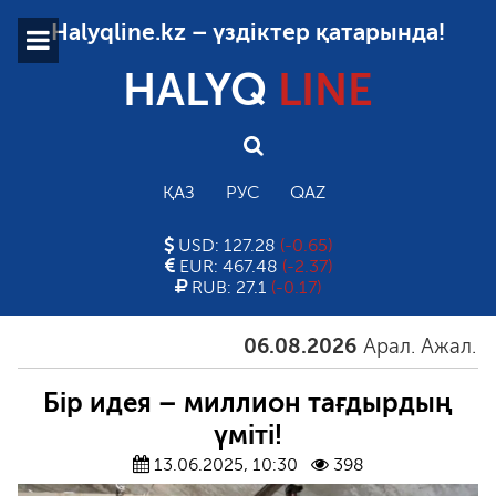
Halyqline.kz – үздіктер қатарында!
HALYQ
LINE
ҚАЗ
РУС
QAZ
USD: 127.28
(-0.65)
EUR: 467.48
(-2.37)
RUB: 27.1
(-0.17)
06.08.2026
Арал. Ажал. Айға
Бір идея – миллион тағдырдың
үміті!
13.06.2025, 10:30
398