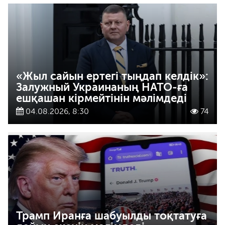
«Жыл сайын ертегі тыңдап келдік»:
Залужный Украинаның НАТО-ға
ешқашан кірмейтінін мәлімдеді
04.08.2026, 8:30
74
Трамп Иранға шабуылды тоқтатуға