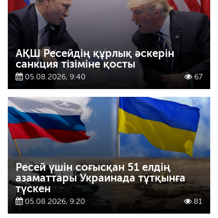
АҚШ Ресейдің құрлық әскерін
санкция тізіміне қосты
05.08.2026, 9:40
67
Ресей үшін соғысқан 51 елдің
азаматтары Украинада тұтқынға
түскен
05.08.2026, 9:20
81