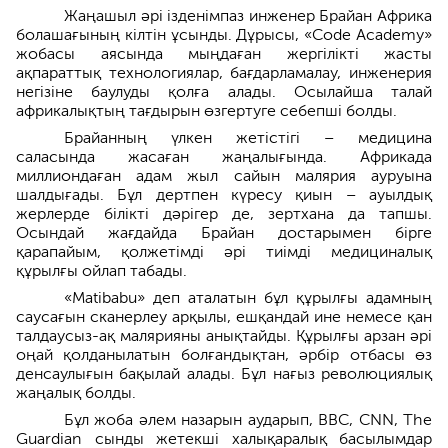
Жаңашыл әрі ізденімпаз инженер Брайан Африка
болашағының кілтін ұсынды. Дұрысы, «Code Academy»
жобасы аясында мыңдаған жергілікті жасты
ақпараттық технологиялар, бағдарламалау, инженерия
негізіне баулуды қолға алады. Осылайша талай
африкалықтың тағдырын өзгертуге себепші болды.
Брайанның үлкен жетістігі – медицина
саласында жасаған жаңалығында. Африкада
миллиондаған адам жыл сайын малярия ауруына
шалдығады. Бұл дертпен күресу қиын – ауылдық
жерлерде білікті дәрігер де, зертхана да тапшы.
Осындай жағдайда Брайан достарымен бірге
қарапайым, қолжетімді әрі тиімді медициналық
құрылғы ойлап табады.
«Matibabu» деп аталатын бұл құрылғы адамның
саусағын сканерлеу арқылы, ешқандай ине немесе қан
талдаусыз-ақ малярияны анықтайды. Құрылғы арзан әрі
оңай қолданылатын болғандықтан, әрбір отбасы өз
денсаулығын бақылай алады. Бұл нағыз революциялық
жаңалық болды.
Бұл жоба әлем назарын аударып, BBC, CNN, The
Guardian сынды жетекші халықаралық басылымдар