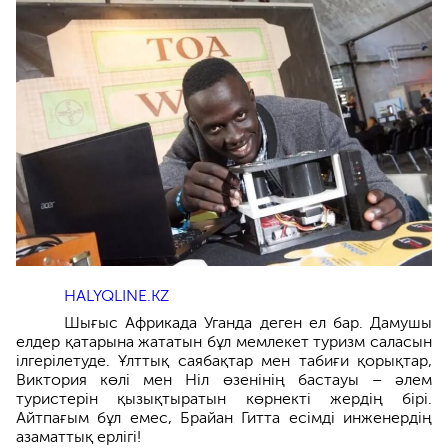
HALYQLINE.KZ
Шығыс Африкада Уганда деген ел бар. Дамушы
елдер қатарына жататын бұл мемлекет туризм саласын
ілгерілетуде. Ұлттық саябақтар мен табиғи қорықтар,
Виктория көлі мен Ніл өзенінің бастауы – әлем
туристерін қызықтыратын көрнекті жердің бірі.
Айтпағым бұл емес, Брайан Гитта есімді инженердің
азаматтық ерлігі!