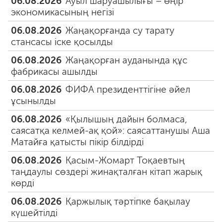
06.08.2026
Ауыл шаруашылығы – өңір
экономикасының негізі
06.08.2026
Жаңақорғанда су тарату
стансасы іске қосылды
06.08.2026
Жаңақорған ауданында құс
фабрикасы ашылды
06.08.2026
ФИФА президенттігіне әйел
ұсынылды
06.08.2026
«Қылышың дайын болмаса,
саясатқа келмей-ақ қой»: саясаттанушы Аша
Матайға қатысты пікір білдірді
06.08.2026
Қасым-Жомарт Тоқаевтың
таңдаулы сөздері жинақталған кітап жарық
көрді
06.08.2026
Қаржылық тәртіпке бақылау
күшейтілді