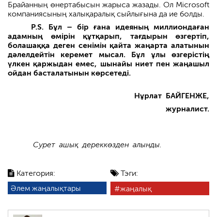
Брайанның өнертабысын жарыса жазады. Ол Microsoft
компаниясының халықаралық сыйлығына да ие болды.
P.S.
Бұл – бір ғана идеяның миллиондаған
адамның өмірін құтқарып, тағдырын өзгертіп,
болашаққа деген сенімін қайта жа
ң
арта алатынын
дәлелдейтін керемет мысал. Бұл ұлы өзгерістің
үлкен қаржыдан емес, шынайы ниет пен жаңашыл
ойдан басталатынын көрсетеді.
Нұрлат БАЙГЕНЖЕ,
журналист.
Сурет ашық дереккөзден алынды.
Категория:
Тэги:
Әлем жаңалықтары
жаңалық