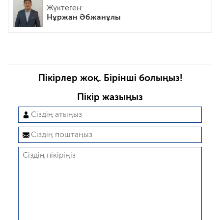
Жүктеген:
Нұржан Әбжанұлы
Пікірлер жоқ. Бірінші болыңыз!
Пікір жазыңыз