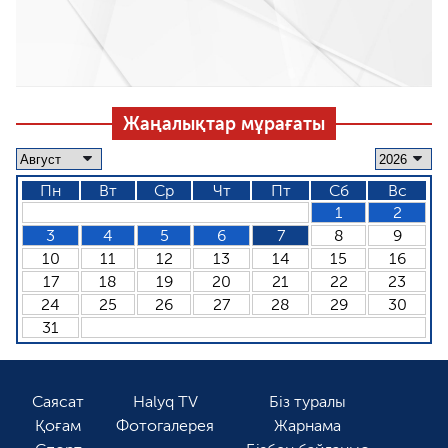
Жаңалықтар мұрағаты
Пн
Вт
Ср
Чт
Пт
Сб
Вс
1
2
3
4
5
6
7
8
9
10
11
12
13
14
15
16
17
18
19
20
21
22
23
24
25
26
27
28
29
30
31
Саясат
Halyq TV
Біз туралы
Қоғам
Фотогалерея
Жарнама