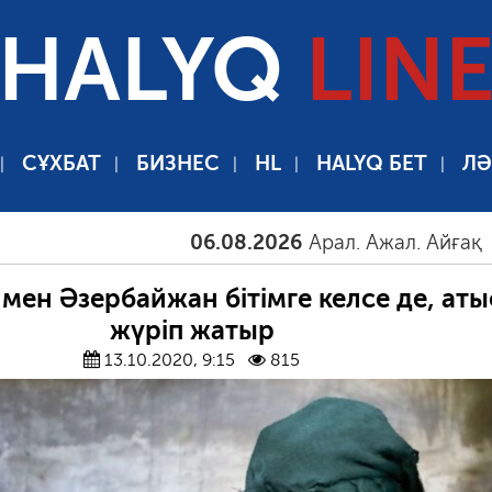
HALYQ
LIN
СҰХБАТ
БИЗНЕС
HL
HALYQ БЕТ
ЛӘ
06.08.2026
Арал. Ажал. Айғақ
06.
мен Әзербайжан бітімге келсе де, аты
жүріп жатыр
13.10.2020, 9:15
815