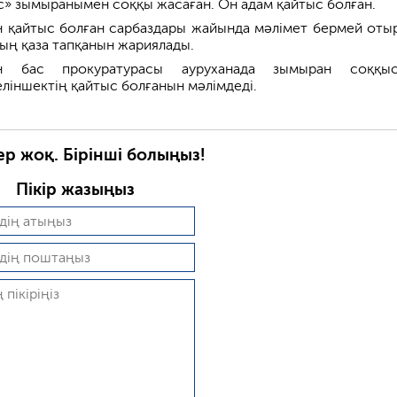
с» зымыранымен соққы жасаған. Он адам қайтыс болған.
 қайтыс болған сарбаздары жайында мәлімет бермей отыр
ның қаза тапқанын жариялады.
ан бас прокуратурасы ауруханада зымыран соққыс
еліншектің қайтыс болғанын мәлімдеді.
ер жоқ. Бірінші болыңыз!
Пікір жазыңыз