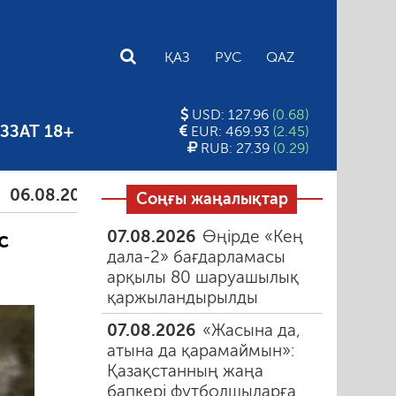
E
ҚАЗ
РУС
QAZ
USD: 127.96
(0.68)
ЗЗАТ 18+
EUR: 469.93
(2.45)
RUB: 27.39
(0.29)
08.2026
Тамыздағы таңғы түтін
06.08.2026
Құм
Соңғы жаңалықтар
07.08.2026
Өңірде «Кең
с
дала-2» бағдарламасы
арқылы 80 шаруашылық
қаржыландырылды
07.08.2026
«Жасына да,
атына да қарамаймын»:
Қазақстанның жаңа
бапкері футболшыларға