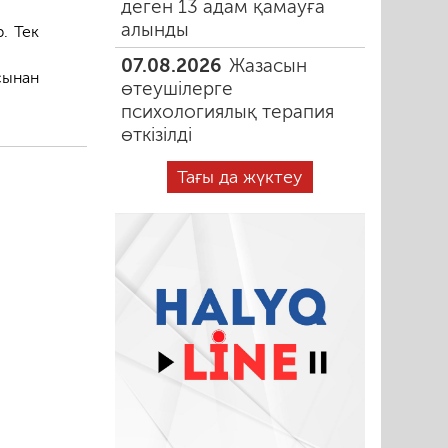
деген 13 адам қамауға
алынды
. Тек
07.08.2026
Жазасын
ынан
өтеушілерге
психологиялық терапия
өткізілді
Тағы да жүктеу