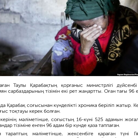
ған Таулы Қарабақтың қорғаныс министрлігі дүйсенбі
ян сарбаздарының тізімін екі рет жаңартты. Оған тағы 96 е
а Қарабақ соғысынан күнделікті хроника беріліп жатыр. Ке
ғыс тоқтауы керек болған.
керінің мәліметінше, соғыстың 16-күні 525 адамын жоғал
ндар тізіміне енген 96 адам бір күнде қаза таппаған.
н тараптың мәліметінше, жексенбіге қараған түні Г