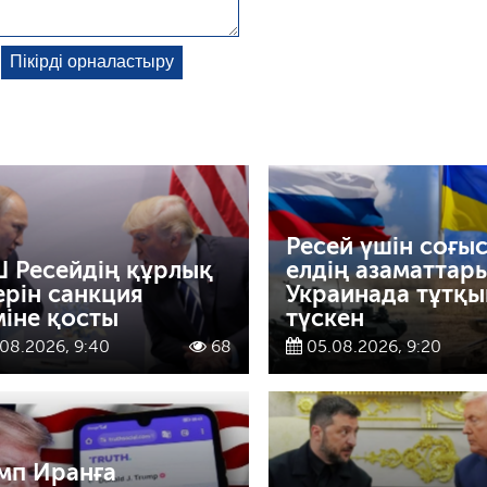
Ресей үшін соғыс
 Ресейдің құрлық
елдің азаматтар
ерін санкция
Украинада тұтқы
іміне қосты
түскен
08.2026, 9:40
68
05.08.2026, 9:20
мп Иранға