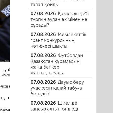
талап қойды
07.08.2026
Қазалылық 25
тұрғын аудан әкімінен не
сұрады?
07.08.2026
Мемлекеттік
грант конкурсының
нәтижесі шықты
07.08.2026
Футболдан
Қазақстан құрамасын
жаңа бапкер
 күні
жаттықтырады
сімді
07.08.2026
Дауыс беру
лісім
учаскесін қалай табуға
болады?
тқан.
07.08.2026
Шиеліде
заңсыз алтын өндірді
янджа