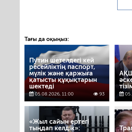
Тағы да оқыңыз:
Путин шетелдегі кей
ресейліктің паспорт,
мүлік және қаржыға
АҚШ
қатысты құқықтарын
әск
шектеді
тіз
05.08.2026, 11:00
93
05.
«Жыл сайын ертегі
тыңдап келдік»:
Тра