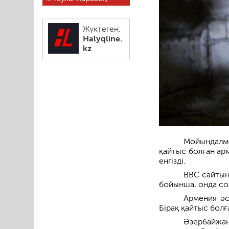
Жүктеген:
Halyqline.
kz
Мойындалма
қайтыс болған арм
енгізді.
BBC сайтынд
бойынша, онда со
Армения әс
Бірақ қайтыс болға
Әзербайжа