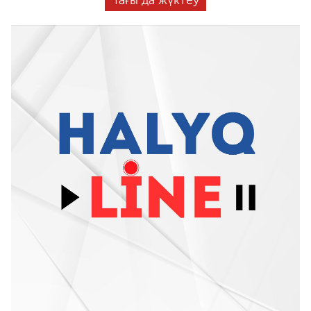
Тағы да жүктеу