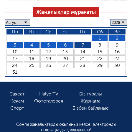
Жаңалықтар мұрағаты
Пн
Вт
Ср
Чт
Пт
Сб
Вс
1
2
3
4
5
6
7
8
9
10
11
12
13
14
15
16
17
18
19
20
21
22
23
24
25
26
27
28
29
30
31
Саясат
Halyq TV
Біз туралы
Қоғам
Фотогалерея
Жарнама
Спорт
Бізбен байланыс
Соңғы жаңалықтарды оқығыңыз келсе, электронды
поштаңызды қалдырыңыз!