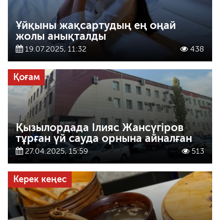
Ұйқыны жақсартудың ең оңай
жолы анықталды
19.07.2025, 11:32
438
Қоғам
Қызылордада Ілияс Жансүгіров
тұрған үй сауда орнына айналған
27.04.2025, 15:59
513
Керек кеңес