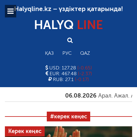
Halyqline.kz – үздіктер қатарында!
HALYQ
LINE
ҚАЗ
РУС
QAZ
USD: 127.28
(-0.65)
EUR: 467.48
(-2.37)
RUB: 27.1
(-0.17)
06.08.2026
Арал. Ажал. Айғақ
#керек кеңес
Керек кеңес