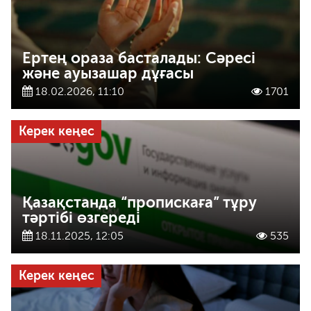
Ертең ораза басталады: Сәресі
және ауызашар дұғасы
18.02.2026, 11:10
1701
Керек кеңес
Қазақстанда “пропискаға” тұру
тәртібі өзгереді
18.11.2025, 12:05
535
Керек кеңес