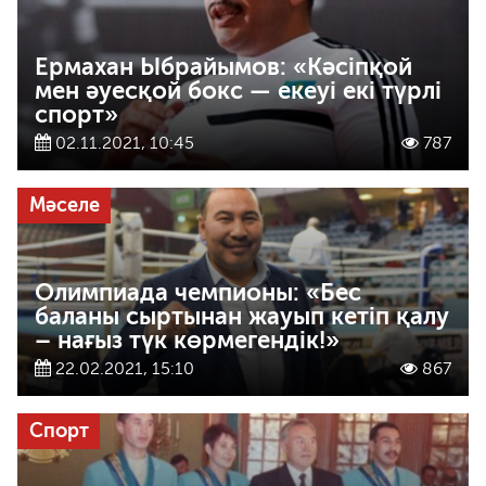
Ермахан Ыбрайымов: «Кәсіпқой
мен әуесқой бокс — екеуі екі түрлі
спорт»
02.11.2021, 10:45
787
Мәселе
Олимпиада чемпионы: «Бес
баланы сыртынан жауып кетіп қалу
– нағыз түк көрмегендік!»
22.02.2021, 15:10
867
Спорт