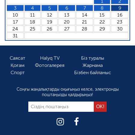
1
2
3
4
5
6
7
8
9
10
11
12
13
14
15
16
17
18
19
20
21
22
23
24
25
26
27
28
29
30
31
Саясат
Halyq TV
Біз туралы
Қоғам
Фотогалерея
Жарнама
Спорт
Бізбен байланыс
Соңғы жаңалықтарды оқығыңыз келсе, электронды
поштаңызды қалдырыңыз!