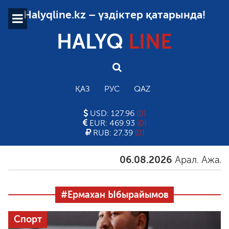
Halyqline.kz – үздіктер қатарында!
HALYQ
LINE
ҚАЗ
РУС
QAZ
USD: 127.96
(0)
EUR: 469.93
(0)
RUB: 27.39
(0)
06.08.2026
Арал. Ажал. 
#Ермахан Ыбырайымов
Спорт