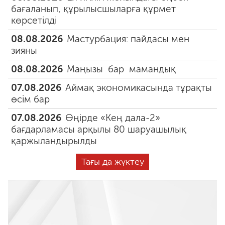
бағаланып, құрылысшыларға құрмет
көрсетілді
08.08.2026
Мастурбация: пайдасы мен
зияны
08.08.2026
Маңызы бар мамандық
07.08.2026
Аймақ экономикасында тұрақты
өсім бар
07.08.2026
Өңірде «Кең дала-2»
бағдарламасы арқылы 80 шаруашылық
қаржыландырылды
Тағы да жүктеу