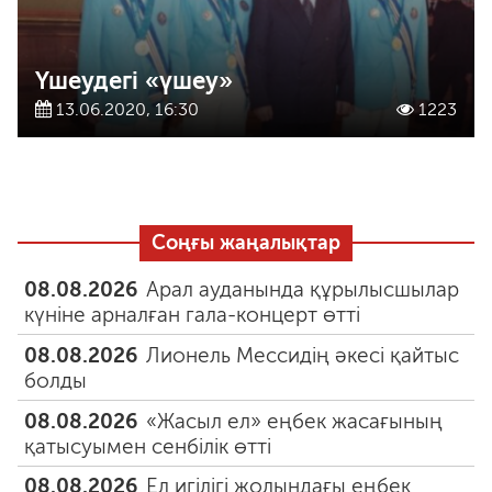
Үшеудегі «үшеу»
13.06.2020, 16:30
1223
Соңғы жаңалықтар
08.08.2026
Арал ауданында құрылысшылар
күніне арналған гала-концерт өтті
08.08.2026
Лионель Мессидің әкесі қайтыс
болды
08.08.2026
«Жасыл ел» еңбек жасағының
қатысуымен сенбілік өтті
08.08.2026
Ел игілігі жолындағы еңбек