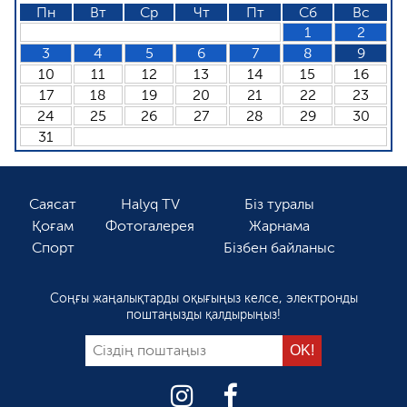
Пн
Вт
Ср
Чт
Пт
Сб
Вс
1
2
3
4
5
6
7
8
9
10
11
12
13
14
15
16
17
18
19
20
21
22
23
24
25
26
27
28
29
30
31
Саясат
Halyq TV
Біз туралы
Қоғам
Фотогалерея
Жарнама
Спорт
Бізбен байланыс
Соңғы жаңалықтарды оқығыңыз келсе, электронды
поштаңызды қалдырыңыз!