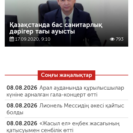
Қазақстанда бас санитарлық
дәрігер тағы ауысты
17.09.2020, 9:10
793
Соңғы жаңалықтар
08.08.2026
Арал ауданында құрылысшылар
күніне арналған гала-концерт өтті
08.08.2026
Лионель Мессидің әкесі қайтыс
болды
08.08.2026
«Жасыл ел» еңбек жасағының
қатысуымен сенбілік өтті