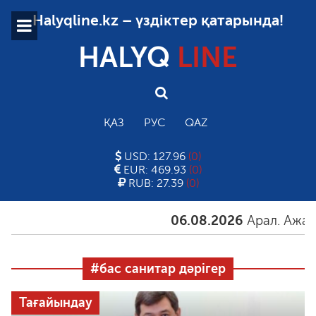
Halyqline.kz – үздіктер қатарында!
HALYQ
LINE
ҚАЗ
РУС
QAZ
USD: 127.96
(0)
EUR: 469.93
(0)
RUB: 27.39
(0)
06.08.2026
Арал. Ажал.
#бас санитар дәрігер
Тағайындау