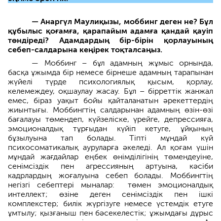
— Анаргүл Маулиқызы,
моббинг деген не? Бұл
құбылыс қоғамға, қарапайым адамға қандай қауіп
төндіреді?
Адамдардың бір-бірін қорлауының
себеп-салдарына кеңірек тоқталсаңыз.
— Моббинг – бұл адамның жұмыс орнында,
басқа ұжымда бір немесе бірнеше адамның тарапынан
жүйелі түрде психологиялық қысым, қорлау,
келемеждеу, оқшаулау жасау. Бұл – бірреттік жанжал
емес, біраз уақыт бойы қайталанатын әрекеттердің
жиынтығы. Моббингтің салдарынан адамның өзін-өзі
бағалауы төмендеп, күйзеліске, үрейге, депрессияға,
эмоционалдық тұрғыдан күйіп кетуге, ұйқының
бұзылуына тап болады. Тіпті мұндай күй
психосоматикалық ауруларға әкеледі. Ал қоғам үшін
мұндай жағдайлар еңбек өнімділігінің төмендеуіне,
сенімсіздік пен агрессияның артуына, кәсіби
кадрлардың жоғалуына себеп болады. Моббингтің
негізгі себептері мыналар: төмен эмоционалдық
интеллект; өзіне деген сенімсіздік пен ішкі
комплекстер; билік жүргізуге немесе үстемдік етуге
ұмтылу; қызғаныш пен бәсекелестік; ұжымдағы дұрыс