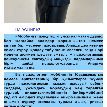
HALYQLINE.KZ
«Моббингті жеңу үшін үнсіз қалмаған дұрыс.
Көп жағдайда адамдар қорқыныштан немесе
ұяттан бұл мәселені жасырады. Алайда дер кезінде
көмек сұрау, қолдау табу және мәселені заңды әрі
мәдени жолмен шешуге ұмтылу – психологиялық
денсаулықты сақтаудың маңызды қадамдарының
бірі» дейді психолог-сарапшы Анаргүл
ИБРАИМБЕКОВА.
Біз психологпен моббингтің (басшылықтың
немесе әріптестерінің бір қызметкерге жүйелі
түрде психологиялық қысым жасауы) себеп-
салдары, ұжымдағы қорлаудың кең таралған
түрлері, диджитал-моббингтің (кибермоббинг)
кәдімгі өмірдегі қудалаудан айырмашылығы және
онымен күресу жолдары туралы ашық, риясыз
әңгіме өрбіттік.