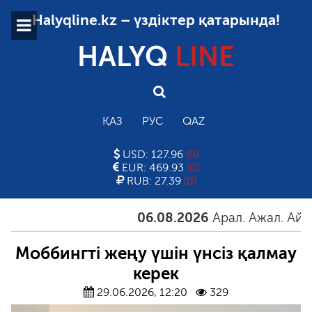
Halyqline.kz – үздіктер қатарында!
HALYQ
LINE
ҚАЗ
РУС
QAZ
USD: 127.96
(0)
EUR: 469.93
(0)
RUB: 27.39
(0)
06.08.2026
Арал. Ажал. Айғақ
Моббингті жеңу үшін үнсіз қалмау
керек
29.06.2026, 12:20
329