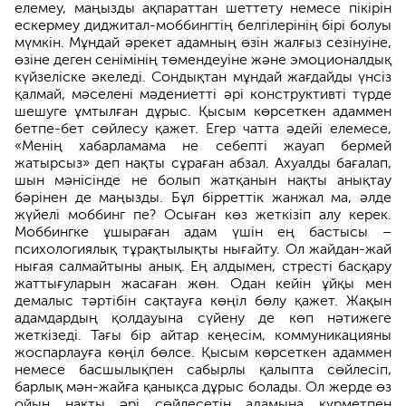
елемеу, маңызды ақпараттан шеттету немесе пікірін
ескермеу диджитал-моббингтің белгілерінің бірі болуы
мүмкін. Мұндай әрекет адамның өзін жалғыз сезінуіне,
өзіне деген сенімінің төмендеуіне және эмоционалдық
күйзеліске әкеледі. Сондықтан мұндай жағдайды үнсіз
қалмай, мәселені мәдениетті әрі конструктивті түрде
шешуге ұмтылған дұрыс. Қысым көрсеткен адаммен
бетпе-бет сөйлесу қажет. Егер чатта әдейі елемесе,
«Менің хабарламама не себепті жауап бермей
жатырсыз» деп нақты сұраған абзал. Ахуалды бағалап,
шын мәнісінде не болып жатқанын нақты анықтау
бәрінен де маңызды. Бұл бірреттік жанжал ма, әлде
жүйелі моббинг пе? Осыған көз жеткізіп алу керек.
Моббингке ұшыраған адам үшін ең бастысы –
психологиялық тұрақтылықты нығайту. Ол жайдан-жай
нығая салмайтыны анық. Ең алдымен, стресті басқару
жаттығуларын
жасаған жөн. Одан кейін ұйқы мен
демалыс тәртібін сақтауға көңіл бөлу қажет. Жақын
адамдардың қолдауына сүйену де көп нәтижеге
жеткізеді. Тағы бір айтар кеңесім, коммуникацияны
жоспарлауға көңіл бөлсе. Қысым көрсеткен адаммен
немесе басшылықпен сабырлы қалыпта сөйлесіп,
барлық мән-жайға қанықса дұрыс болады. Ол жерде өз
ойын нақты әрі сөйлесетін адамына құрметпен