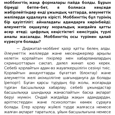
моббингтің жаңа формалары пайда болды. Бұрын
біреуді бетпе-бет, я болмаса кеңседе
жәбірлейтіндер енді ұжымдық чаттарда, әлеуметтік
желілерде қудалауға кірісті. Моббингтің бұл түрінің
бір қауіптілігі: айналадағы адамдарға көрінбейді;
әлеуметтік оқшаулау моральдық жағдайға қатты
әсер етеді; цифрлық кеңістіктегі кемсітудің түрлі
амалы жасалады. Моббингтің осы түрімен қалай
күресуге болады?
— Диджитал-моббинг қазір қатты белең алды.
Әлеуметтік желілерде және месенджерлер арқылы
келетін қорлайтын пікірлер мен хабарламалардың
скриншоттарын сақтап, дәлел жинап қою керек.
Себебі қорлайтын адам өз жауапкершілігін сезінуі тиіс.
Қорлайтын аккаунттарды бұғаттап (блоктау) және
әлеуметтік желі әкімшілігіне шағымдануға да болады
(репорт). Бұған қарсы тұрудың бір жолы, жоғарыда
тұрған басшылыққа хабарлау, себебі ұжымдастар
басшылыққа шындыққа жанаспайтын басқа ақпарат
беруі мүмкін. Ондай жағдайда жақын адамдардан,
әріптестерден және психологтан көмек сұрауға
болады. Егер қорлау жүйелі түрде жалғасса немесе
жалған ақпарат таратылса, ұйым басшылығына немесе