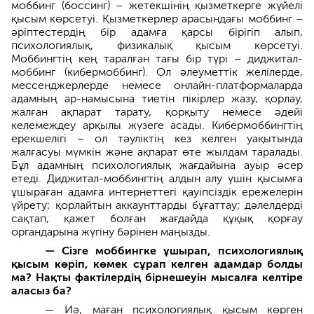
моббинг (боссинг) – жетекшінің қызметкерге жүйелі
қысым көрсетуі. Қызметкерлер арасындағы моббинг –
әріптестердің бір адамға қарсы бірігіп алып,
психологиялық, физикалық қысым көрсетуі.
Моббингтің кең таралған тағы бір түрі – диджитал-
моббинг (кибермоббинг). Ол әлеуметтік желілерде,
мессенджерлерде немесе онлайн-платформаларда
адамның ар-намысына тиетін пікірлер жазу, қорлау,
жалған ақпарат тарату, қорқыту немесе әдейі
келемеждеу арқылы жүзеге асады. Кибермоббингтің
ерекшелігі – ол тәуліктің кез келген уақытында
жалғасуы мүмкін және ақпарат өте жылдам таралады.
Бұл адамның психологиялық жағдайына ауыр әсер
етеді. Диджитал-моббингтің алдын алу үшін қысымға
ұшыраған адамға интернеттегі қауіпсіздік ережелерін
үйрету; қорлайтын аккаунттарды бұғаттау; дәлелдерді
сақтап, қажет болған жағдайда құқық қорғау
органдарына жүгіну бәрінен маңызды.
— Сізге моббингке ұшырап, психологиялық
қысым көріп, көмек сұрап келген адамдар болды
ма? Нақты фактілердің бірнешеуін мысалға келтіре
аласыз ба?
— Иә, маған психологиялық қысым көрген