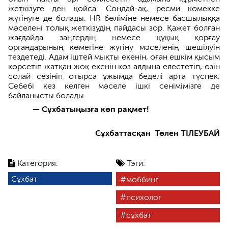
жеткізуге ден қойса. Сондай-ақ, ресми көмекке
жүгінуге де болады. HR бөліміне немесе басшылыққа
мәселені толық жеткізудің пайдасы зор. Қажет болған
жағдайда заңгердің немесе құқық қорғау
органдарының көмегіне жүгіну мәселенің шешілуін
тездетеді. Адам іштей мықты екенін, оған ешкім қысым
көрсетіп жатқан жоқ екенін көз алдына елестетіп, өзін
солай сезініп отырса ұжымда беделі арта түспек.
Себебі кез келген мәселе ішкі сенімімізге де
байланысты болады.
— Сұхбатыңызға көп рақмет!
Сұхбаттасқан Төлен ТІЛЕУБАЙ
Категория:
Тэги:
Сұхбат
моббинг
психолог
сұхбат