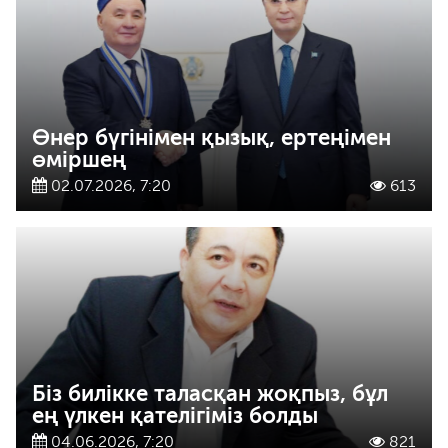
Өнер бүгінімен қызық, ертеңімен
өміршең
02.07.2026, 7:20
613
Біз билікке таласқан жоқпыз, бұл
ең үлкен қателігіміз болды
04.06.2026, 7:20
821