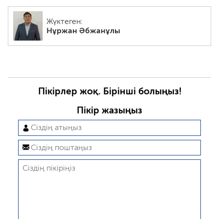
Жүктеген:
Нұржан Әбжанұлы
Пікірлер жоқ. Бірінші болыңыз!
Пікір жазыңыз