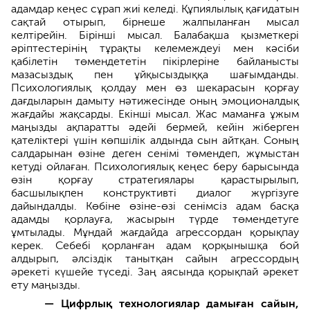
адамдар кеңес сұрап жиі келеді. Құпиялылық қағидатын
сақтай отырып, бірнеше жалпыланған мысал
келтірейін. Бірінші мысал. Балабақша қызметкері
әріптестерінің тұрақты келемеждеуі мен кәсіби
қабілетін төмендететін пікірлеріне байланысты
мазасыздық пен ұйқысыздыққа шағымданды.
Психологиялық қолдау мен өз шекарасын қорғау
дағдыларын дамыту нәтижесінде оның эмоционалдық
жағдайы жақсарды. Екінші мысал. Жас маманға ұжым
маңызды ақпаратты әдейі бермей, кейін жіберген
қателіктері үшін көпшілік алдында сын айтқан. Соның
салдарынан өзіне деген сенімі төмендеп, жұмыстан
кетуді ойлаған. Психологиялық кеңес беру барысында
өзін қорғау стратегиялары қарастырылып,
басшылықпен конструктивті диалог жүргізуге
дайындалды. Көбіне өзіне-өзі сенімсіз адам басқа
адамды қорлауға, жасырын түрде төмендетуге
ұмтылады. Мұндай жағдайда агрессордан қорықпау
керек. Себебі қорланған адам қорқынышқа бой
алдырып, әлсіздік танытқан сайын агрессордың
әрекеті күшейе түседі. Заң аясында қорықпай әрекет
ету маңызды.
— Цифрлық технологиялар дамыған сайын,