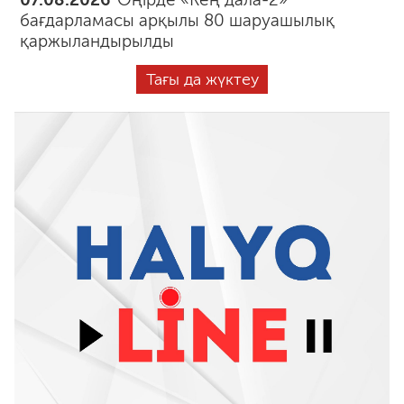
бағдарламасы арқылы 80 шаруашылық
қаржыландырылды
Тағы да жүктеу