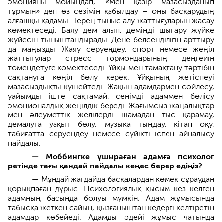
эмоцияны мойындап, «Мен қазір мазасызданып
тұрмын» деп өз сезімін қабылдау – оны басқарудың
алғашқы қадамы. Терең тыныс алу жаттығуларын жасау
көмектеседі. Баяу дем алып, деміңді шығару жүйке
жүйесін тыныштандырады. Дене белсенділігін арттыру
да маңызды. Жаяу серуендеу, спорт немесе жеңіл
жаттығулар стресс гормондарының деңгейін
төмендетуге көмектеседі. Ұйқы мен тамақтану тәртібін
сақтануға көңіл бөлу керек. Ұйқының жетіспеуі
мазасыздықты күшейтеді. Жақын адамдармен сөйлесу,
уайымды іште сақтамай, сенімді адаммен бөлісу
эмоционалдық жеңілдік береді. Жағымсыз жаңалықтар
мен әлеуметтік желілерді шамадан тыс қарамау,
демалуға уақыт бөлу, музыка тыңдау, кітап оқу,
табиғатта серуендеу немесе сүйікті іспен айналысу
пайдалы.
— Моббингке ұшыраған адамға психолог
ретінде тағы қандай пайдалы кеңес берер едіңіз?
— Мұндай жағдайда басқалардан көмек сұраудан
қорықпаған дұрыс. Психологиялық қысым кез келген
адамның басында болуы мүмкін. Адам жұмысында
табысқа жеткен сайын, қызғаныштан кедергі келтіретін
адамдар көбейеді. Адамды әдейі жұмыс чатында