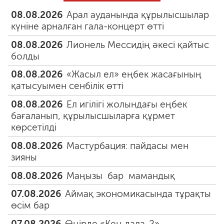
08.08.2026
Арал ауданында құрылысшылар
күніне арналған гала-концерт өтті
08.08.2026
Лионель Мессидің әкесі қайтыс
болды
08.08.2026
«Жасыл ел» еңбек жасағының
қатысуымен сенбілік өтті
08.08.2026
Ел игілігі жолындағы еңбек
бағаланып, құрылысшыларға құрмет
көрсетілді
08.08.2026
Мастурбация: пайдасы мен
зияны
08.08.2026
Маңызы бар мамандық
07.08.2026
Аймақ экономикасында тұрақты
өсім бар
07.08.2026
Өңірде «Кең дала-2»