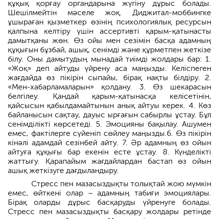
құқық қорғау органдарына жүгіну дұрыс болады.
Шешілмейтін мәселе жоқ. Диджитал-моббингке
ұшыраған қызметкер өзінің психологиялық ресурсын
қалпына келтіру үшін ассертивті қарым-қатынасты
дамытқаны жөн. Өз ойы мен сезімін басқа адамның
құқығын бұзбай, ашық, сенімді және құрметпен жеткізе
білу. Оны дамытудың мынадай тиімді жолдары бар: 1.
«Жоқ» деп айтуды үйрену аса маңызды. Келіспеген
жағдайда өз пікірін сыпайы, бірақ нақты білдіру. 2.
«Мен-хабарламаларын» қолдану. 3. Өз шекарасын
белгілеу. Қандай қарым-қатынасқа келісетінін,
қайсысын қабылдамайтынын анық айтуы керек. 4. Көз
байланысын сақтау, дауыс ырғағын сабырлы ұстау. Бұл
сенімділікті көрсетеді. 5. Эмоцияны бақылау. Ашумен
емес, фактілерге сүйеніп сөйлеу маңызды.6. Өз пікірін
кінәлі адамдай сезінбей айту. 7. Әр адамның өз ойын
айтуға құқығы бар екенін есте ұстау. 8. Күнделікті
жаттығу. Қарапайым жағдайлардан бастап өз ойын
ашық жеткізуге дағдыландыру.
Стресс пен мазасыздықты толықтай жою мүмкін
емес, өйткені олар – адамның табиғи эмоциялары.
Бірақ оларды дұрыс басқаруды үйренуге болады.
Стресс пен мазасыздықты басқару жолдары ретінде