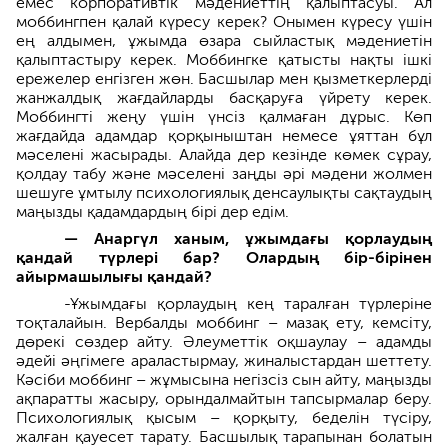
емес корпоративтік мәдениеттің қалыптасуы. Ал
моббингпен қалай күресу керек? Онымен күресу үшін
ең алдымен, ұжымда өзара сыйластық мәдениетін
қалыптастыру керек. Моббингке қатысты нақты ішкі
ережелер енгізген жөн. Басшылар мен қызметкерлерді
жанжалдық жағдайларды басқаруға үйрету керек.
Моббингті жеңу үшін үнсіз қалмаған дұрыс. Көп
жағдайда адамдар қорқыныштан немесе ұяттан бұл
мәселені жасырады. Алайда дер кезінде көмек сұрау,
қолдау табу және мәселені заңды әрі мәдени жолмен
шешуге ұмтылу психологиялық денсаулықты сақтаудың
маңызды қадамдардың бірі дер едім.
— Анаргүл ханым, ұжымдағы қорлаудың
қандай түрлері бар? Олардың бір-бірінен
айырмашылығы қандай?
-Ұжымдағы қорлаудың кең таралған түрлеріне
тоқталайын. Вербалды моббинг – мазақ ету, кемсіту,
дөрекі сөздер айту. Әлеуметтік оқшаулау – адамды
әдейі әңгімеге араластырмау, жиналыстардан шеттету.
Кәсіби моббинг – жұмысына негізсіз сын айту, маңызды
ақпаратты жасыру, орындалмайтын тапсырмалар беру.
Психологиялық қысым – қорқыту, беделін түсіру,
жалған қауесет тарату. Басшылық тарапынан болатын