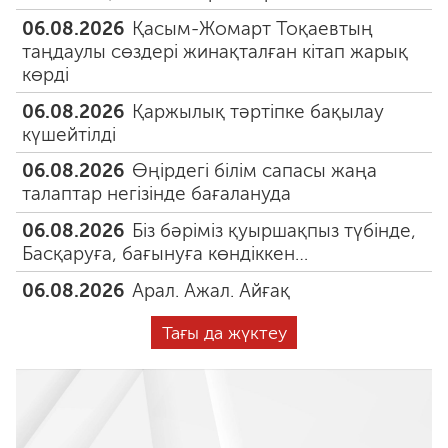
06.08.2026
Қасым-Жомарт Тоқаевтың
таңдаулы сөздері жинақталған кітап жарық
көрді
06.08.2026
Қаржылық тәртіпке бақылау
күшейтілді
06.08.2026
Өңірдегі білім сапасы жаңа
талаптар негізінде бағалануда
06.08.2026
Біз бәріміз қуыршақпыз түбінде,
Басқаруға, бағынуға көндіккен…
06.08.2026
Арал. Ажал. Айғақ
Тағы да жүктеу