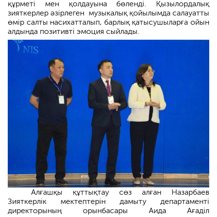
құрметі мен қолдауына бөленді. Қызылордалық
зияткерлер әзірлеген музыкалық қойылымда салауатты
өмір салты насихатталып, барлық қатысушыларға ойын
алдында позитивті эмоция сыйлады.
Алғашқы құттықтау сөз алған Назарбаев
Зияткерлік мектептерін дамыту департаменті
директорының орынбасары Аида Ағаділ