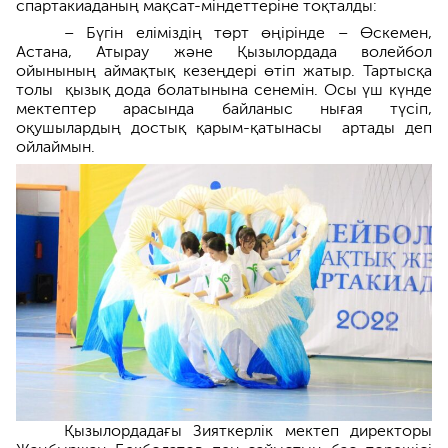
спартакиаданың мақсат-міндеттеріне тоқталды:
– Бүгін еліміздің төрт өңірінде – Өскемен,
Астана, Атырау және Қызылордада волейбол
ойынының аймақтық кезеңдері өтіп жатыр. Тартысқа
толы қызық дода болатынына сенемін. Осы үш күнде
мектептер арасында байланыс нығая түсіп,
оқушылардың достық қарым-қатынасы артады деп
ойлаймын.
Қызылордадағы Зияткерлік мектеп директоры