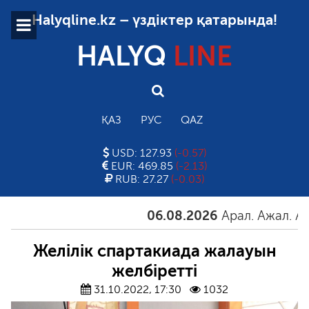
Halyqline.kz – үздіктер қатарында!
HALYQ
LINE
ҚАЗ
РУС
QAZ
USD: 127.93
(-0.57)
EUR: 469.85
(-2.13)
RUB: 27.27
(-0.03)
06.08.2026
Арал. Ажал. Айғақ
Желілік спартакиада жалауын
желбіретті
31.10.2022, 17:30
1032