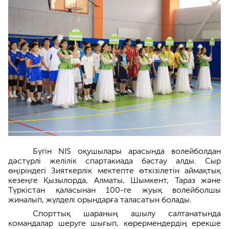
Бүгін NIS оқушылары арасында волейболдан
дәстүрлі желілік спартакиада бастау алды. Сыр
өңіріндегі Зияткерлік мектепте өткізілетін аймақтық
кезеңге Қызылорда, Алматы, Шымкент, Тараз және
Түркістан қаласынан 100-ге жуық волейболшы
жиналып, жүлделі орындарға таласатын болады.
Спорттық шараның ашылу салтанатында
командалар шеруге шығып, көрермендердің ерекше