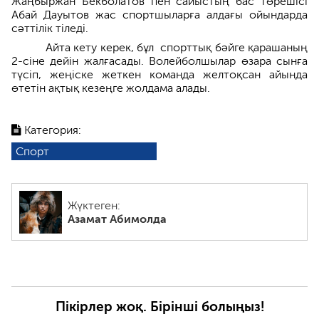
Жаңбыржан Бекболатов пен сайыстың бас төрешісі
Абай Дауытов жас спортшыларға алдағы ойындарда
сәттілік тіледі.
Айта кету керек, бұл спорттық бәйге қарашаның
2-сіне дейін жалғасады. Волейболшылар өзара сынға
түсіп, жеңіске жеткен команда желтоқсан айында
өтетін ақтық кезеңге жолдама алады.
Категория:
Спорт
Жүктеген:
Азамат Абимолда
Пікірлер жоқ. Бірінші болыңыз!