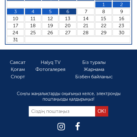
1
2
3
4
5
6
7
8
9
10
11
12
13
14
15
16
17
18
19
20
21
22
23
24
25
26
27
28
29
30
31
Саясат
Halyq TV
Біз туралы
Қоғам
Фотогалерея
Жарнама
Спорт
Бізбен байланыс
Соңғы жаңалықтарды оқығыңыз келсе, электронды
поштаңызды қалдырыңыз!