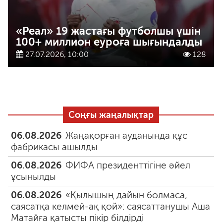
«Реал» 19 жастағы футболшы үшін
100+ миллион еуроға шығындалды
27.07.2026, 10:00
128
Соңғы жаңалықтар
06.08.2026
Жаңақорған ауданында құс
фабрикасы ашылды
06.08.2026
ФИФА президенттігіне әйел
ұсынылды
06.08.2026
«Қылышың дайын болмаса,
саясатқа келмей-ақ қой»: саясаттанушы Аша
Матайға қатысты пікір білдірді