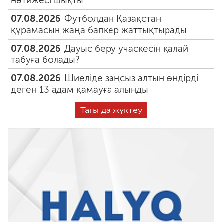
нәтижесі шықты
07.08.2026
Футболдан Қазақстан
құрамасын жаңа бапкер жаттықтырады
07.08.2026
Дауыс беру учаскесін қалай
табуға болады?
07.08.2026
Шиеліде заңсыз алтын өндірді
деген 13 адам қамауға алынды
Тағы да жүктеу