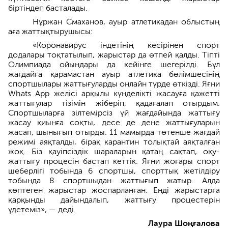
біртіндеп басталады.
Нұржан Смаханов, ауыр атлетикадан облыстың
аға жаттықтырушысы:
«Коронавирус індетінің кесірінен спорт
додалары тоқтатылып, жарыстар да өтпей қалды. Тіпті
Олимпиада ойындары да кейінге шегерілді. Бұл
жағдайға қарамастан ауыр атлетика бөлімшесінің
спортшылары жаттығуларды онлайн түрде өткізді. Яғни
Whats App желісі арқылы күнделікті жасауға қажетті
жаттығулар тізімін жіберіп, қадағалап отырдым.
Спортшыларға зілтемірсіз үй жағдайында жаттығу
жасау қиынға соқты, десе де дене жаттығуларын
жасап, шынығып отырды. 11 мамырда төтенше жағдай
режимі аяқталды, бірақ карантин толықтай аяқталған
жоқ. Біз қауіпсіздік шараларын қатаң сақтап, оқу-
жаттығу процесін бастап кеттік. Яғни жоғары спорт
шеберлігі тобында 6 спортшы, спорттық жетілдіру
тобында 8 спортшыдан жаттығып жатыр. Алда
көптеген жарыстар жоспарланған. Енді жарыстарға
қарқынды дайындалып, жаттығу процестерін
үдетеміз», — деді.
Лаура Шоңғалова