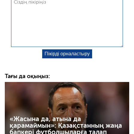
Тағы да оқыңыз:
«Жасына да, атына да
қарамаймын»: Қазақстанның жаңа
бапкері футболшыларға талап