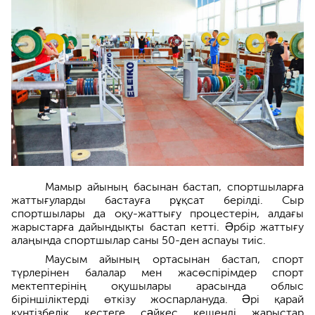
Мамыр айының басынан бастап, спортшыларға
жаттығуларды бастауға рұқсат берілді. Сыр
спортшылары да оқу-жаттығу процестерін, алдағы
жарыстарға дайындықты бастап кетті. Əрбір жаттығу
алаңында спортшылар саны 50-ден аспауы тиіс.
Маусым айының ортасынан бастап, спорт
түрлерінен балалар мен жасөспірімдер спорт
мектептерінің оқушылары арасында облыс
біріншіліктерді өткізу жоспарлануда. Əрі қарай
күнтізбелік кестеге сəйкес кешенді жарыстар