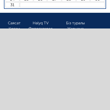
31
Саясат
Halyq TV
Біз туралы
Қоғам
Фотогалерея
Жарнама
Спорт
Бізбен байланыс
Соңғы жаңалықтарды оқығыңыз келсе, электронды
поштаңызды қалдырыңыз!
Ⓒ 2026. Барлық авторлық құқық қорғалған!
«Halyqline.kz» сайтында жарияланған
материалдарды тек сілтеме арқылы ғана қолдануға
болады.