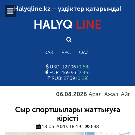
Halyqline.kz – үздіктер қатарында!
HALYQ
LINE
ҚАЗ
РУС
QAZ
USD: 127.96
(0.68)
EUR: 469.93
(2.45)
RUB: 27.39
(0.29)
06.08.2026
Арал. Ажал. Айғақ
Сыр спортшылары жаттығуға
кірісті
18.05.2020, 18:19
698