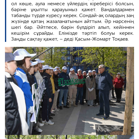
ол көше, аула немесе үйлердің кіреберісі болсын,
бәріне ұқыпты қарауымыз қажет. Вандалдармен
табанды түрде күресу керек. Сондай-ақ олардың заң
жүзінде қатаң жазаланатынын айттым. Әр нәрсенің
шегі бар. Әйтпесе, бәрін бүлдіріп алып, кейіннен
кешірім сұрайды. Елімізде тәртіп болуы керек.
Заңды сақтау қажет, – деді Қасым-Жомарт Тоқаев.