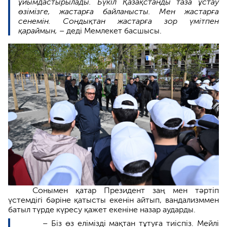
ұйымдастырылады. Бүкіл Қазақстанды таза ұстау
өзімізге, жастарға байланысты. Мен жастарға
сенемін. Сондықтан жастарға зор үмітпен
қараймын, –
деді Мемлекет басшысы.
Сонымен қатар Президент заң мен тәртіп
үстемдігі бәріне қатысты екенін айтып, вандализммен
батыл түрде күресу қажет екеніне назар аударды.
– Біз өз елімізді мақтан тұтуға тиіспіз. Мейлі