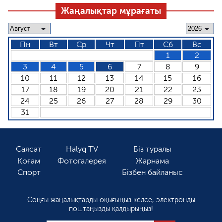
Жаңалықтар мұрағаты
Пн
Вт
Ср
Чт
Пт
Сб
Вс
1
2
3
4
5
6
7
8
9
10
11
12
13
14
15
16
17
18
19
20
21
22
23
24
25
26
27
28
29
30
31
Саясат
Halyq TV
Біз туралы
Қоғам
Фотогалерея
Жарнама
Спорт
Бізбен байланыс
Соңғы жаңалықтарды оқығыңыз келсе, электронды
поштаңызды қалдырыңыз!