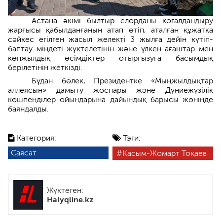
Астана әкімі былтыр елорданы көгалдандыру
жарғысы қабылданғанын атап өтіп, аталған құжатқа
сәйкес егілген жасыл желекті 3 жылға дейін күтіп-
баптау міндеті жүктелетінін және үлкен ағаштар мен
көпжылдық өсімдіктер отырғызуға басымдық
берілетінін жеткізді.
Бұдан бөлек, Президентке «Мыңжылдықтар
аллеясын» дамыту жоспары және Дүниежүзілік
көшпенділер ойындарына дайындық барысы жөнінде
баяндалды.
Категория:
Тэги:
Саясат
Қасым-Жомарт Тоқаев
Жүктеген:
Halyqline.kz