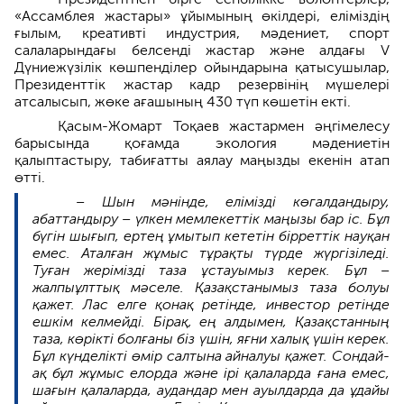
«Ассамблея жастары» ұйымының өкілдері, еліміздің
ғылым, креативті индустрия, мәдениет, спорт
салаларындағы белсенді жастар және алдағы V
Дүниежүзілік көшпенділер ойындарына қатысушылар,
Президенттік жастар кадр резервінің мүшелері
атсалысып, жөке ағашының 430 түп көшетін екті.
Қасым-Жомарт Тоқаев жастармен әңгімелесу
барысында қоғамда экология мәдениетін
қалыптастыру, табиғатты аялау маңызды екенін атап
өтті.
– Шын мәнінде, елімізді көгалдандыру,
абаттандыру – үлкен мемлекеттік маңызы бар іс. Бұл
бүгін шығып, ертең ұмытып кететін бірреттік науқан
емес. Аталған жұмыс тұрақты түрде жүргізіледі.
Туған жерімізді таза ұстауымыз керек. Бұл –
жалпыұлттық мәселе. Қазақстанымыз таза болуы
қажет. Лас елге қонақ ретінде, инвестор ретінде
ешкім келмейді. Бірақ, ең алдымен, Қазақстанның
таза, көрікті болғаны біз үшін, яғни халық үшін керек.
Бұл күнделікті өмір салтына айналуы қажет. Сондай-
ақ бұл жұмыс елорда және ірі қалаларда ғана емес,
шағын қалаларда, аудандар мен ауылдарда да ұдайы