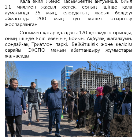
Қала әкімі Жеңіс Қасымбектің айтуынша, биыл
1,1 миллион жасыл желек, соның ішінде қала
аумағында 35 мың, елорданың жасыл белдеуі
аймағында 200 мың түп көшет отырғызу
жоспарланған.
Сонымен қатар қаладағы 170 қоғамдық орынды,
оның ішінде Есіл өзенінің бойын, Ақбұлақ жағалауын,
сондай-ақ Триатлон паркі, Бейбітшілік және келісім
сарайы, ЭКСПО маңын абаттандыру жұмыстары
жалғасады.