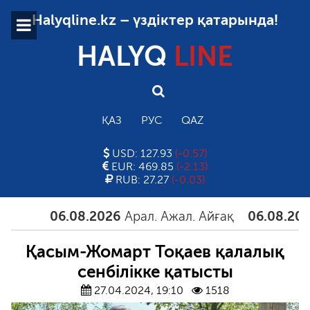
Halyqline.kz – үздіктер қатарында!
HALYQ
LINE
ҚАЗ
РУС
QAZ
USD: 127.93
(-0.57)
EUR: 469.85
(-2.13)
RUB: 27.27
(-0.03)
06.08.2026
Арал. Ажал. Айғақ
06.08.2026
Та
Қасым-Жомарт Тоқаев қалалық
сенбілікке қатысты
27.04.2024, 19:10
1518