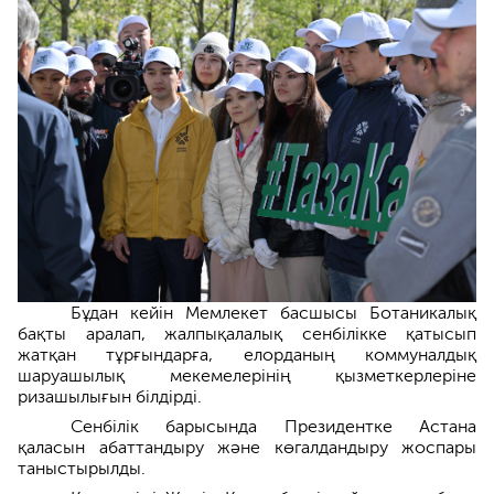
Бұдан кейін Мемлекет басшысы Ботаникалық
бақты аралап, жалпықалалық сенбілікке қатысып
жатқан тұрғындарға, елорданың коммуналдық
шаруашылық мекемелерінің қызметкерлеріне
ризашылығын білдірді.
Сенбілік барысында Президентке Астана
қаласын абаттандыру және көгалдандыру жоспары
таныстырылды.