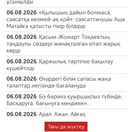
ұсынылды
06.08.2026
«Қылышың дайын болмаса,
саясатқа келмей-ақ қой»: саясаттанушы Аша
Матайға қатысты пікір білдірді
06.08.2026
Қасым-Жомарт Тоқаевтың
таңдаулы сөздері жинақталған кітап жарық
көрді
06.08.2026
Қаржылық тәртіпке бақылау
күшейтілді
06.08.2026
Өңірдегі білім сапасы жаңа
талаптар негізінде бағалануда
06.08.2026
Біз бәріміз қуыршақпыз түбінде,
Басқаруға, бағынуға көндіккен…
06.08.2026
Арал. Ажал. Айғақ
Тағы да жүктеу