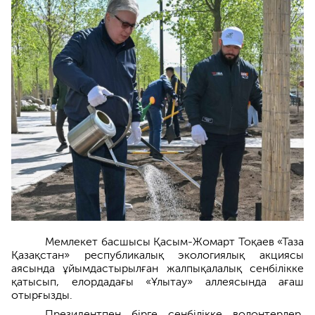
Мемлекет басшысы Қасым-Жомарт Тоқаев «Таза
Қазақстан» республикалық экологиялық акциясы
аясында ұйымдастырылған жалпықалалық сенбілікке
қатысып, елордадағы «Ұлытау» аллеясында ағаш
отырғызды.
Президентпен бірге сенбілікке волонтерлер,