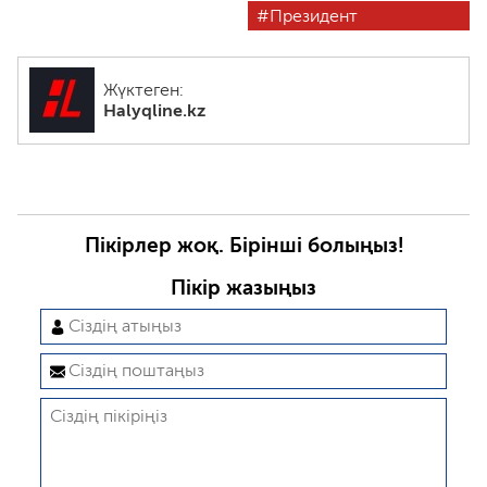
Президент
Жүктеген:
Halyqline.kz
Пікірлер жоқ. Бірінші болыңыз!
Пікір жазыңыз