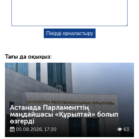
Тағы да оқыңыз:
Астанада Парламенттің
маңдайшасы «Құрылтай» болып
өзгерді
05.08.2026, 17:20
63