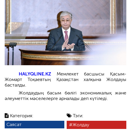
HALYQLINE.KZ
Мемлекет басшысы Қасым-
Жомарт Тоқаевтың Қазақстан халқына Жолдауы
басталды.
Жолдаудың басым бөлігі экономикалық және
әлеуметтік мәселелерге арналады деп күтіледі.
Категория:
Тэги:
Саясат
Жолдау