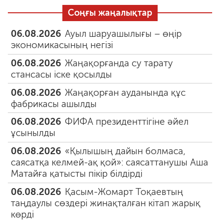
Соңғы жаңалықтар
06.08.2026
Ауыл шаруашылығы – өңір
экономикасының негізі
06.08.2026
Жаңақорғанда су тарату
стансасы іске қосылды
06.08.2026
Жаңақорған ауданында құс
фабрикасы ашылды
06.08.2026
ФИФА президенттігіне әйел
ұсынылды
06.08.2026
«Қылышың дайын болмаса,
саясатқа келмей-ақ қой»: саясаттанушы Аша
Матайға қатысты пікір білдірді
06.08.2026
Қасым-Жомарт Тоқаевтың
таңдаулы сөздері жинақталған кітап жарық
көрді