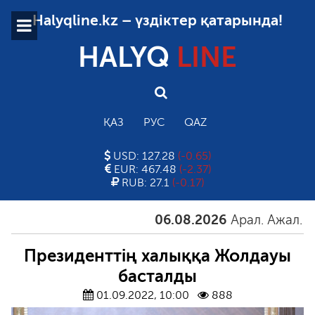
Halyqline.kz – үздіктер қатарында!
HALYQ
LINE
ҚАЗ
РУС
QAZ
USD: 127.28
(-0.65)
EUR: 467.48
(-2.37)
RUB: 27.1
(-0.17)
06.08.2026
Арал. Ажал. Айға
Президенттің халыққа Жолдауы
басталды
01.09.2022, 10:00
888