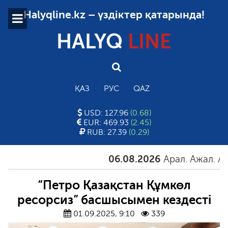
Halyqline.kz – үздіктер қатарында!
HALYQ
LINE
ҚАЗ
РУС
QAZ
USD: 127.96
(0.68)
EUR: 469.93
(2.45)
RUB: 27.39
(0.29)
06.08.2026
Арал. Ажал. Айға
“Петро Қазақстан Құмкөл
ресорсиз” басшысымен кездесті
01.09.2025, 9:10
339