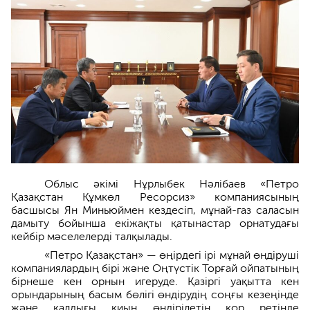
Облыс әкімі Нұрлыбек Нәлібаев «Петро
Қазақстан Құмкөл Ресорсиз» компаниясының
басшысы Ян Миньюймен кездесіп, мұнай-газ саласын
дамыту бойынша екіжақты қатынастар орнатудағы
кейбір мәселелерді талқылады.
«Петро Қазақстан» — өңірдегі ірі мұнай өндіруші
компаниялардың бірі және Оңтүстік Торғай ойпатының
бірнеше кен орнын игеруде. Қазіргі уақытта кен
орындарының басым бөлігі өндірудің соңғы кезеңінде
және қалдығы қиын өндірілетін қор ретінде