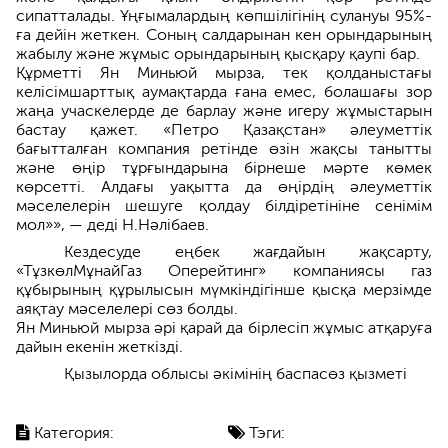
сипатталады. Ұңғымалардың көпшілігінің сулануы 95%-
ға дейін жеткен. Соның салдарынан кен орындарының
жабылу және жұмыс орындарының қысқару қаупі бар.
Құрметті Ян Миньюй мырза, тек қолданыстағы
келісімшарттық аумақтарда ғана емес, болашағы зор
жаңа учаскелерде де барлау және игеру жұмыстарын
бастау қажет. «Петро Қазақстан» әлеуметтік
бағытталған компания ретінде өзін жақсы танытты
және өңір тұрғындарына бірнеше мәрте көмек
көрсетті. Алдағы уақытта да өңірдің әлеуметтік
мәселелерін шешуге қолдау білдіретініне сенімім
мол»», — деді Н.Нәлібаев.
Кездесуде еңбек жағдайын жақсарту,
«ТұзкөлМұнайГаз Оперейтинг» компаниясы газ
құбырының құрылысын мүмкіндігінше қысқа мерзімде
аяқтау мәселелері сөз болды.
Ян Миньюй мырза әрі қарай да бірлесіп жұмыс атқаруға
дайын екенін жеткізді.
Қызылорда облысы әкімінің баспасөз қызметі
Категория:
Тэги: