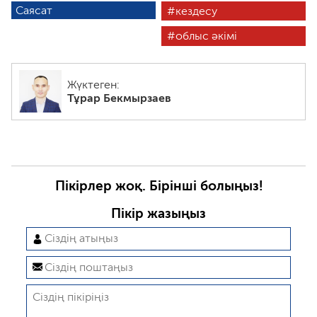
Саясат
кездесу
облыс әкімі
Жүктеген:
Тұрар Бекмырзаев
Пікірлер жоқ. Бірінші болыңыз!
Пікір жазыңыз