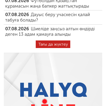
07.08.2026
Футболдан Қазақстан
құрамасын жаңа бапкер жаттықтырады
07.08.2026
Дауыс беру учаскесін қалай
табуға болады?
07.08.2026
Шиеліде заңсыз алтын өндірді
деген 13 адам қамауға алынды
Тағы да жүктеу