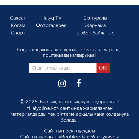
Саясат
Halyq TV
Біз туралы
Қоғам
Фотогалерея
Жарнама
Спорт
Бізбен байланыс
Соңғы жаңалықтарды оқығыңыз келсе, электронды
поштаңызды қалдырыңыз!
Ⓒ 2026. Барлық авторлық құқық қорғалған!
«Halyqline.kz» сайтында жарияланған
материалдарды тек сілтеме арқылы ғана қолдануға
болады.
Сайттың ескі нұсқасы
Сайтты жасаған
«Beoblood» веб-студиясы