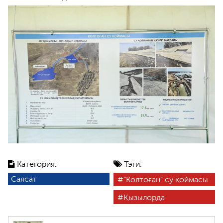
Категория:
Тэги:
Саясат
"Көлтоған" су қоймасы
Қызылорда