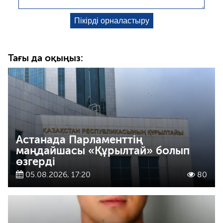
Тағы да оқыңыз:
Астанада Парламенттің
маңдайшасы «Құрылтай» болып
өзгерді
05.08.2026, 17:20
80