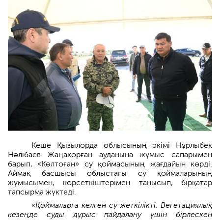
Кеше Қызылорда облысының әкімі Нұрлыбек
Нәлібаев Жаңақорған ауданына жұмыс сапарымен
барып, «Көлтоған» су қоймасының жағдайын көрді.
Аймақ басшысы облыстағы су қоймаларының
жұмысымен, көрсеткіштерімен танысып, бірқатар
тапсырма жүктеді.
«Қоймаларға келген су жеткілікті. Вегетациялық
кезеңде суды дұрыс пайдалану үшін бірлескен