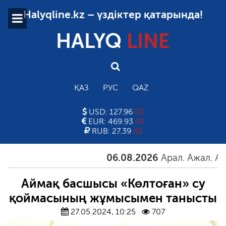
Halyqline.kz – үздіктер қатарында!
HALYQ
LINE
ҚАЗ
РУС
QAZ
USD: 127.96
(0)
EUR: 469.93
(0)
RUB: 27.39
(0)
06.08.2026
Арал. Ажал. Айғақ
Аймақ басшысы «Көлтоған» су
қоймасының жұмысымен танысты
27.05.2024, 10:25
707