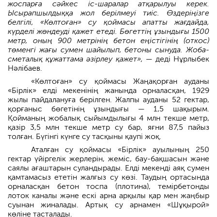
жоспарға сәйкес іс-шаралар атқарылуы керек.
Ысырапшылдыққа жол берілмеуі тиіс. Өздеріңізге
белгілі, «Көлтоған» су қоймасы апатты жағдайда,
күрделі жөндеуді қажет етеді. Бөгеттің ұзындығы 1500
метр, оның 900 метрінің бетон еңістігінің (откос)
төменгі жағы сумен шайылып, бетоны сынуда. Жоба-
сметалық құжаттама әзірлеу қажет», —
деді Нұрлыбек
Нәлібаев.
«Көлтоған» су қоймасы Жаңақорған ауданы
«Бірлік» елді мекенінің жанында орналасқан, 1929
жылы пайдалануға берілген. Жалпы ауданы 52 гектар,
қорғаныс бөгетінің ұзындығы — 1,5 шақырым.
Қойманың жобалық сыйымдылығы 4 млн текше метр,
қазір 3,5 млн текше метр су бар, яғни 87,5 пайыз
толған. Бүгінгі күнге су тасқыны қаупі жоқ.
Аталған су қоймасы «Бірлік» ауылының 250
гектар үйіргелік жерлерін, жеміс, бау-бақшасын және
саялы ағаштарын суландырады. Елді мекенді аяқ сумен
қамтамасыз ететін жалғыз су көзі. Таудың ортасында
орналасқан бетон тоспа (плотина), темірбетонды
лоток каналы және ескі арна арқылы қар мен жаңбыр
суынан жиналады. Артық су арнамен «Шұқырой»
көліне тасталады.