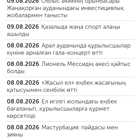
09.08.2026
Облыс әкімінің орынбасары
Жаңақорған ауданындағы инвестициялық
жобалармен танысты
09.08.2026
Қазалыда жаңа спорт алаңы
ашылды
08.08.2026
Арал ауданында құрылысшылар
күніне арналған гала-концерт өтті
08.08.2026
Лионель Мессидің әкесі қайтыс
болды
08.08.2026
«Жасыл ел» еңбек жасағының
қатысуымен сенбілік өтті
08.08.2026
Ел игілігі жолындағы еңбек
бағаланып, құрылысшыларға құрмет
көрсетілді
08.08.2026
Мастурбация: пайдасы мен
зияны