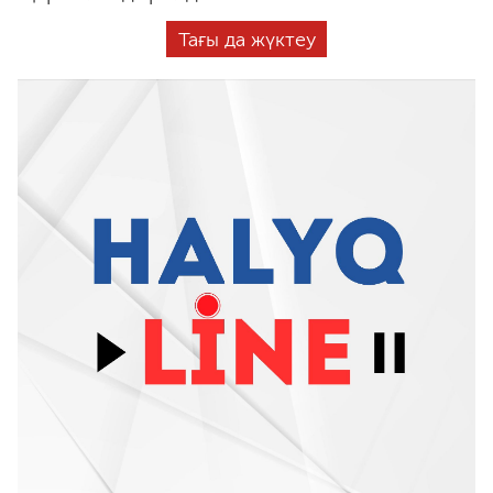
Тағы да жүктеу