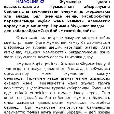
HALYQLINE.KZ
Жұмыссыз қалған
қазақстандықтар жұмысынан айырылуына
байланысты мемлекеттен әлеуметтік жәрдемақы
ала алады. Бұл жөнінде өзінің Facebook-тегі
парақшасында еңбек және халықты әлеуметтік
қорғау вице-министрі Нариман Мұқышев жазды
, —
деп хабарлайды «Сыр бойы» газетінің сайты
.
Оның сөзінше, цифрлық даму министрлігі еңбек
министрлігімен бірге жұмыспен қамту бағдарламасын
цифрландыру туралы шешім қабылдап жатыр. Атап
айтқанда, «Еңбек» мемлекеттік бағдарламасын және
жалпы жұмыспен қамту саласын цифрландыру.
«Мұның бәрі egov.kz сайтындағы «Жұмыс іздеуші
тұлғаларды тіркеу» қызметінен басталады, «Жұмысқа
орналастыру және жұмыспен қамту»
бөлімінде. Тіркелген кезде азамат өзінің жұмыссыз
екендігі және мемлекеттің жаңа жұмыс табуға
көмектесуін қалайтыны туралы хабарлайды. Бұдан әрі
әдеттегідей enbek.kz-тен жұмыс іздеу керек. Егер
кенеттен қандай да бір себеппен жұмыс табылмаса,
онда азаматқа қашықтықтан жұмыссыз мәртебесі
беріледі, бұл жұмыстан айырылуына байланысты
әлеуметтік төлем алуға құқық береді», – деп жазды