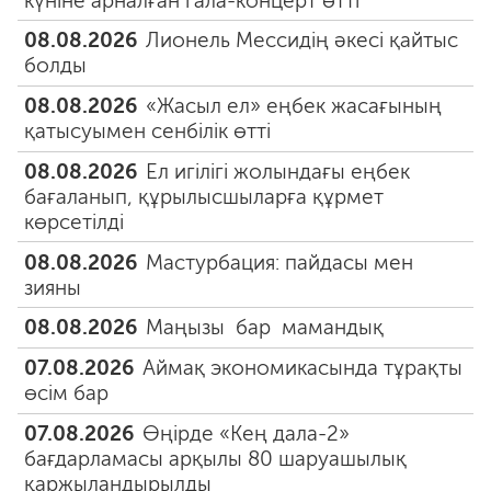
күніне арналған гала-концерт өтті
08.08.2026
Лионель Мессидің әкесі қайтыс
болды
08.08.2026
«Жасыл ел» еңбек жасағының
қатысуымен сенбілік өтті
08.08.2026
Ел игілігі жолындағы еңбек
бағаланып, құрылысшыларға құрмет
көрсетілді
08.08.2026
Мастурбация: пайдасы мен
зияны
08.08.2026
Маңызы бар мамандық
07.08.2026
Аймақ экономикасында тұрақты
өсім бар
07.08.2026
Өңірде «Кең дала-2»
бағдарламасы арқылы 80 шаруашылық
қаржыландырылды