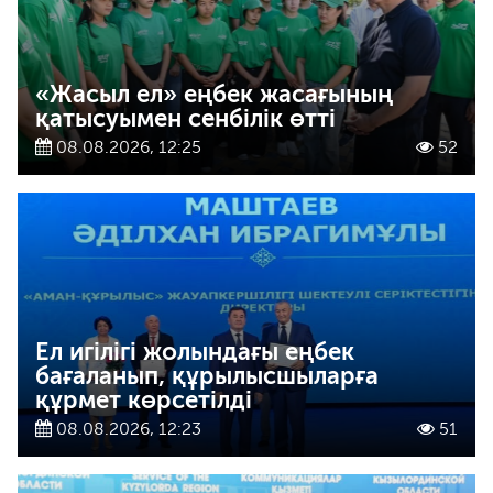
«Жасыл ел» еңбек жасағының
қатысуымен сенбілік өтті
08.08.2026, 12:25
52
Ел игілігі жолындағы еңбек
бағаланып, құрылысшыларға
құрмет көрсетілді
08.08.2026, 12:23
51