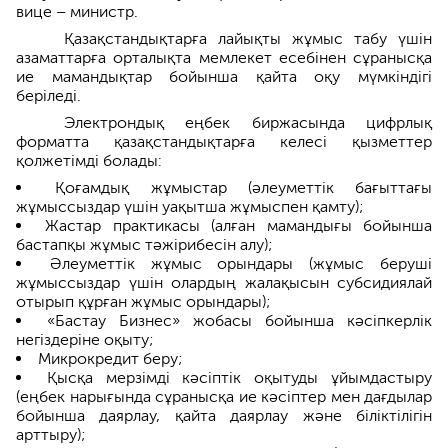
вице – министр.
Қазақстандықтарға лайықты жұмыс табу үшін
азаматтарға орталықта мемлекет есебінен сұранысқа
ие мамандықтар бойынша қайта оқу мүмкіндігі
беріледі.
Электрондық еңбек биржасында цифрлық
форматта қазақстандықтарға келесі қызметтер
қолжетімді болады:
Қоғамдық жұмыстар (әлеуметтік бағыттағы
жұмыссыздар үшін уақытша жұмыспен қамту);
Жастар практикасы (алған мамандығы бойынша
бастапқы жұмыс тәжірибесін алу);
Әлеуметтік жұмыс орындары (жұмыс беруші
жұмыссыздар үшін олардың жалақысын субсидиялай
отырып құрған жұмыс орындары);
«Бастау Бизнес» жобасы бойынша кәсіпкерлік
негіздеріне оқыту;
Микрокредит беру;
Қысқа мерзімді кәсіптік оқытуды ұйымдастыру
(еңбек нарығында сұранысқа ие кәсіптер мен дағдылар
бойынша даярлау, қайта даярлау және біліктілігін
арттыру);