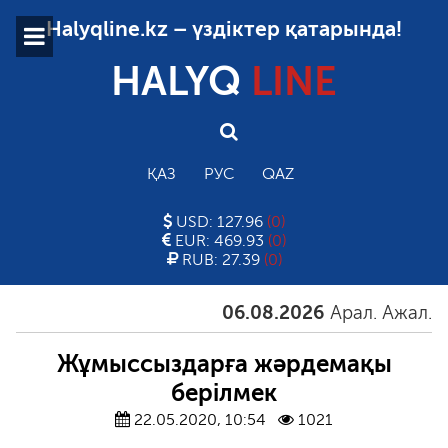
Halyqline.kz – үздіктер қатарында!
HALYQ
LINE
ҚАЗ
РУС
QAZ
USD: 127.96
(0)
EUR: 469.93
(0)
RUB: 27.39
(0)
06.08.2026
Арал. Ажал. Айға
Жұмыссыздарға жәрдемақы
берілмек
22.05.2020, 10:54
1021