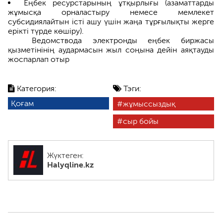
Еңбек ресурстарының ұтқырлығы (азаматтарды
жұмысқа орналастыру немесе мемлекет
субсидиялайтын істі ашу үшін жаңа тұрғылықты жерге
ерікті түрде көшіру).
Ведомствода электронды еңбек биржасы
қызметінінің аудармасын жыл соңына дейін аяқтауды
жоспарлап отыр
Категория:
Тэги:
Қоғам
жұмыссыздық
сыр бойы
Жүктеген:
Halyqline.kz