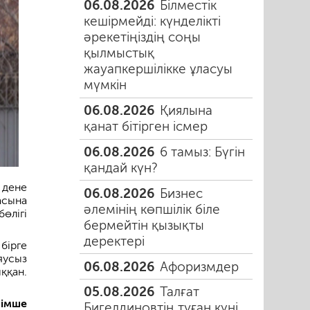
06.08.2026
Білместік
кешірмейді: күнделікті
әрекетіңіздің соңы
қылмыстық
жауапкершілікке ұласуы
мүмкін
06.08.2026
Қиялына
қанат бітірген ісмер
06.08.2026
6 тамыз: Бүгін
қандай күн?
 дене
06.08.2026
Бизнес
асына
әлемінің көпшілік біле
өлігі
бермейтін қызықты
деректері
бірге
яусыз
06.08.2026
Афоризмдер
ққан.
05.08.2026
Талғат
імше
Бигелдиновтің туған күні