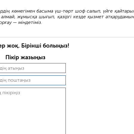
ердің көмегімен басыма үш-төрт шоф салып, үйге қайтары
 алмай, жұмысқа шығып, қазіргі кезде қызмет атқарудамын
орғау — міндетіміз.
ер жоқ. Бірінші болыңыз!
Пікір жазыңыз