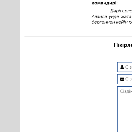
командирі:
–
Дәрігерл
Алайда үйде жата
бергеннен кейін қ
Пікірл