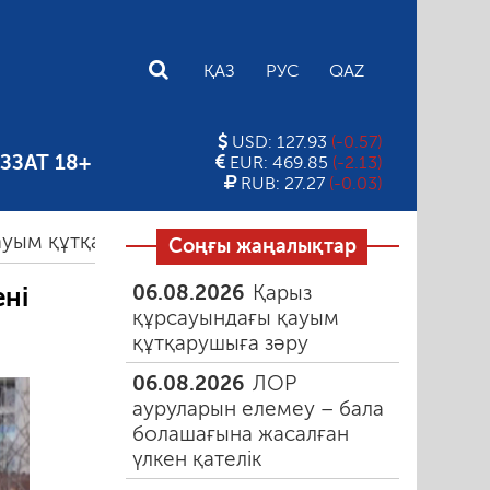
E
ҚАЗ
РУС
QAZ
USD: 127.93
(-0.57)
ЗЗАТ 18+
EUR: 469.85
(-2.13)
RUB: 27.27
(-0.03)
тқарушыға зәру
03.08.2026
Біз туристерді қал
Соңғы жаңалықтар
06.08.2026
Қарыз
ні
құрсауындағы қауым
құтқарушыға зәру
06.08.2026
ЛОР
ауруларын елемеу – бала
болашағына жасалған
үлкен қателік