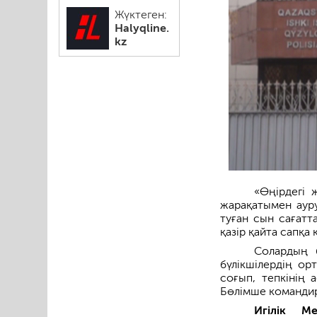
Жүктеген:
Halyqline.
kz
«Өңірдегі 
жарақатымен ауру
туған сын сағатт
қазір қайта сапқа
Солардың б
бүлікшілердің ор
соғып, тепкінің 
Бөлімше командир
Игілік М