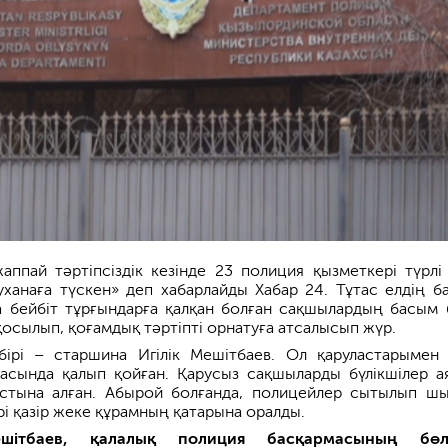
жаппай тәртіпсіздік кезінде 23 полиция қызметкері түрлі
ханаға түскен» деп хабарлайды Хабар 24. Тұтас елдің б
а бейбіт тұрғындарға қалқан болған сақшылардың басым б
 қосылып, қоғамдық тәртіпті орнатуға атсалысып жүр.
ірі – старшина Игілік Мешітбаев. Ол қаруластарымен 
тасында қалып қойған. Қарусыз сақшыларды бүлікшілер а
астына алған. Абырой болғанда, полицейлер сытылып шы
і қазір жеке құрамның қатарына оралды.
ешітбаев, қалалық полиция басқармасының бөл