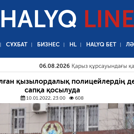
HALYQ
LIN
СҰХБАТ
БИЗНЕС
HL
HALYQ БЕТ
ЛӘ
06.08.2026
Қарыз құрсауындағы қауым құ
лған қызылордалық полицейлердің де
сапқа қосылуда
10.01.2022, 23:00
608