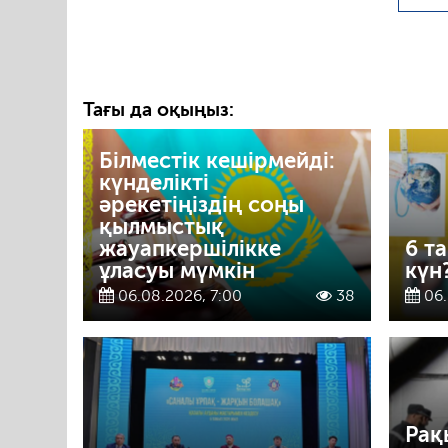
Тағы да оқыңыз:
Білместік кешірмейді:
күнделікті
әрекетіңіздің соңы
қылмыстық
жауапкершілікке
6 т
ұласуы мүмкін
күн
06.08.2026, 7:00
38
06.
Рақ