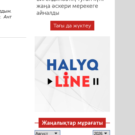
жаңа әскери мерекеге
лдым.
айналды
. Ант
Тағы да жүктеу
Жаңалықтар мұрағаты