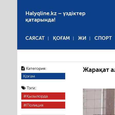
Halyqline.kz – үздіктер
қатарында!
САЯСАТ
ҚОҒАМ
ЖИ
СПОРТ
Категория:
Жарақат а
Қоғам
Тэги:
Қызылорда
Полиция