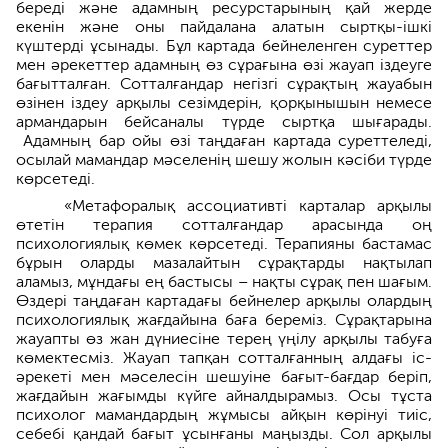
береді және адамның ресурстарының қай жерде
екенін және оны пайдалана алатын сыртқы-ішкі
күштерді ұсынады. Бұл картада бейнеленген суреттер
мен әрекеттер адамның өз сұрағына өзі жауап іздеуге
бағытталған. Сотталғандар негізгі сұрақтың жауабын
өзінен іздеу арқылы сезімдерін, қорқынышын немесе
армандарын бейсаналы түрде сыртқа шығарады.
Адамның бар ойы өзі таңдаған картада суреттеледі,
осылай мамандар мәселенің шешу жолын кәсіби түрде
көрсетеді.
«Метафоралық ассоциативті карталар арқылы
өтетін терапия сотталғандар арасында оң
психологиялық көмек көрсетеді. Терапияны бастамас
бұрын оларды мазалайтын сұрақтарды нақтылап
аламыз, мұндағы ең бастысы – нақты сұрақ пен шағым.
Өздері таңдаған картадағы бейнелер арқылы олардың
психологиялық жағдайына баға береміз. Сұрақтарына
жауапты өз жан дүниесіне терең үңілу арқылы табуға
көмектесміз. Жауап тапқан сотталғанның алдағы іс-
әрекеті мен мәселесін шешуіне бағыт-бағдар беріп,
жағдайын жағымды күйге айналдырамыз. Осы тұста
психолог мамандардың жұмысы айқын көрінуі тиіс,
себебі қандай бағыт ұсынғаны маңызды. Сол арқылы