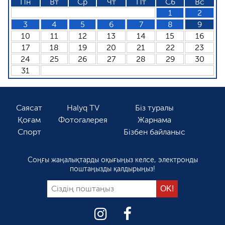
Пн
Вт
Ср
Чт
Пт
Сб
Вс
1
2
3
4
5
6
7
8
9
10
11
12
13
14
15
16
17
18
19
20
21
22
23
24
25
26
27
28
29
30
31
Саясат
Halyq TV
Біз туралы
Қоғам
Фотогалерея
Жарнама
Спорт
Бізбен байланыс
Соңғы жаңалықтарды оқығыңыз келсе, электронды
поштаңызды қалдырыңыз!