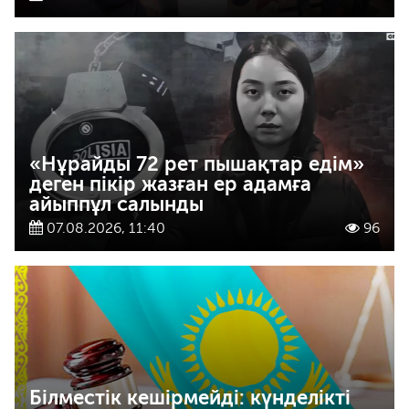
«Нұрайды 72 рет пышақтар едім»
деген пікір жазған ер адамға
айыппұл салынды
07.08.2026, 11:40
96
Білместік кешірмейді: күнделікті