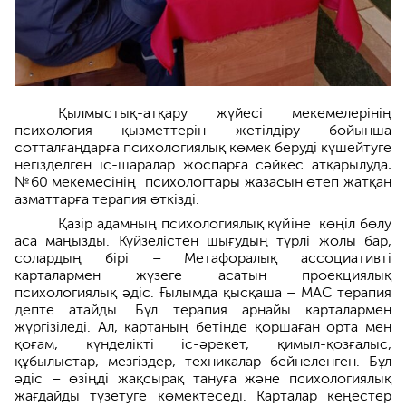
Қылмыстық-атқару жүйесі мекемелерінің
психология қызметтерін жетілдіру бойынша
сотталғандарға психологиялық көмек беруді күшейтуге
негізделген іс-шаралар жоспарға сәйкес атқарылуда
.
№60 мекемесінің психологтары жазасын өтеп жатқан
азматтарға терапия өткізді.
Қазір адамның психологиялық күйіне көңіл бөлу
аса маңызды. Күйзелістен шығудың түрлі жолы бар,
солардың бірі – Метафоралық ассоциативті
карталармен жүзеге асатын проекциялық
психологиялық әдіс. Ғылымда қысқаша – MAC терапия
депте атайды. Бұл терапия арнайы карталармен
жүргізіледі. Ал, картаның бетінде қоршаған орта мен
қоғам, күнделікті іс-әрекет, қимыл-қозғалыс,
құбылыстар, мезгіздер, техникалар бейнеленген. Бұл
әдіс – өзіңді жақсырақ тануға және психологиялық
жағдайды түзетуге көмектеседі. Карталар кеңестер