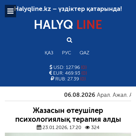
Halyqline.kz – үздіктер қатарында!
HALYQ
LINE
ҚАЗ
РУС
QAZ
USD: 127.96
(0)
EUR: 469.93
(0)
RUB: 27.39
(0)
06.08.2026
Арал. Ажал. Айғақ
Жазасын өтеушілер
психологиялық терапия алды
23.01.2026, 17:20
324