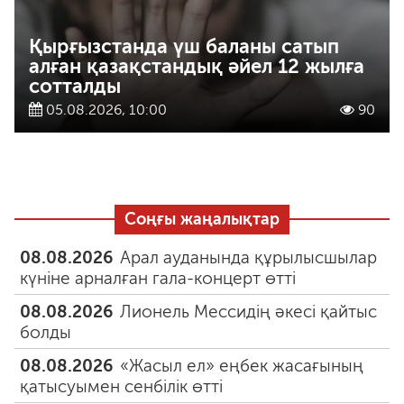
Қырғызстанда үш баланы сатып
алған қазақстандық әйел 12 жылға
сотталды
05.08.2026, 10:00
90
Соңғы жаңалықтар
08.08.2026
Арал ауданында құрылысшылар
күніне арналған гала-концерт өтті
08.08.2026
Лионель Мессидің әкесі қайтыс
болды
08.08.2026
«Жасыл ел» еңбек жасағының
қатысуымен сенбілік өтті