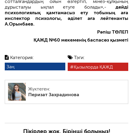
сотталғандардың ойын өзгертіп, мінез-құлқының
дұрысталуы ықпал етуге болады»,-
дейді
психологиялық қамтамасыз ету тобының аға
инспектор психологы, әділет аға лейтенанты
А.Орынбаев.
Рәпіш ТӨЛЕП
ҚАЖД №60 мекеменің баспасөз қызметі
Категория:
Тэги:
Заң
Қызылорда ҚАЖД
Жүктеген:
Перизат Захрадинова
Пікірлер жоқ. Бірінші болыңыз!