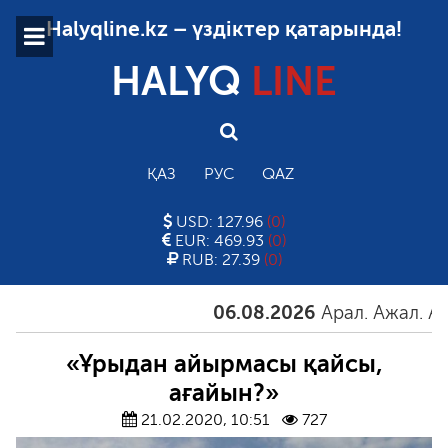
Halyqline.kz – үздіктер қатарында!
HALYQ
LINE
ҚАЗ
РУС
QAZ
USD: 127.96
(0)
EUR: 469.93
(0)
RUB: 27.39
(0)
06.08.2026
Арал. Ажал. Айға
«Ұрыдан айырмасы қайсы,
ағайын?»
21.02.2020, 10:51
727