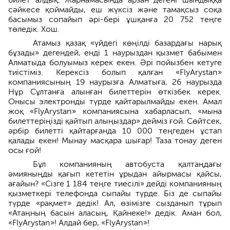
сәйкесе қоймайды, еш жүксіз және тамақсыз соқа
басымыз сопайып әрі-бері ұшқанға 20 752 теңге
төледік. Хош.
Атамыз қазақ «үйдегі көңілді базардағы нарық
бұзады» дегендей, енді 1 наурыздан қызмет бабымен
Алматыда болуымыз керек екен. Әрі пойызбен кетуге
тиістіміз. Керексіз болып қалған «FlyArystan»
компаниясының 19 наурызға Алматыға, 26 наурызда
Нұр Сұлтанға алынған билеттерін өткізбек керек.
Онысы электронды түрде қайтарылмайды екен. Амал
жоқ «FlyArystan» компаниясына хабарласып, «мына
билеттеріңізді қайтып алыңыздар» дейміз ғой. Сөйтсек,
әрбір билетті қайтарғанда 10 000 теңгеден ұстап
қалады екен! Мынау масқара шығар! Таза тонау деген
осы ғой!
Бұл компанияның автобуста қалтаңдағы
әмияныңды қағып кететін ұрыдан айырмасы қайсы,
ағайын? «Сізге 1 184 теңге тиесілі» дейді компанияның
қызметкері телефонда сыпайы түрде. Біз де сыпайы
түрде «рақмет» дедік! Ал, өзімізге сызданып тұрып
«Атаңның басын аласың, Қайнеке!» дедік. Аман бол,
«FlyArystan»! Алдай бер, «FlyArystan»!