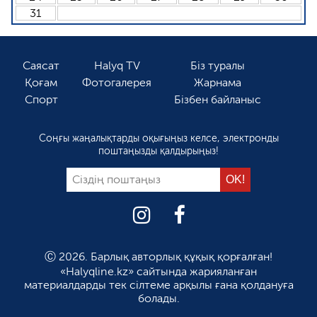
31
Саясат
Halyq TV
Біз туралы
Қоғам
Фотогалерея
Жарнама
Спорт
Бізбен байланыс
Соңғы жаңалықтарды оқығыңыз келсе, электронды
поштаңызды қалдырыңыз!
Ⓒ 2026. Барлық авторлық құқық қорғалған!
«Halyqline.kz» сайтында жарияланған
материалдарды тек сілтеме арқылы ғана қолдануға
болады.