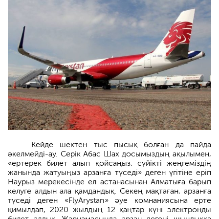
Кейде шектен тыс пысық болған да пайда
әкелмейді-ау. Серік Абас Шах досымыздың ақылымен,
«ертерек билет алып қойсаңыз, сүйікті жеңгеміздің
жанында жатуыңыз арзанға түседі» деген үгітіне еріп
Наурыз мерекесінде ел астанасынан Алматыға барып
келуге алдын ала қамдандық. Секең мақтаған, арзанға
түседі деген «FlyArystan» әуе комнаниясына ерте
қимылдап, 2020 жылдың 12 қаңтар күні электронды
билет алдық. Жарнамасында арзан дегені шындыққа