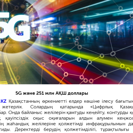
5G және 251 млн АҚШ доллары
.KZ
Қазақстанның өркениетті елдер көшіне ілесу бағыты
ы жетерлік. Солардың қатарында «Цифрлық Қазақс
бар. Онда байланыс желілерін қамтуды кеңейту, контурды қ
қ қауіпсіздік оқыс оқиғаларын алдын алумен кеңжо
дің жаһандық желілеріне қолжетімді инфрақұрылымын д
тиды. Деректерді берудің қолжетімділігі, тұрақтылығы