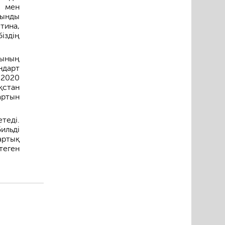
 мен
қынды
тина,
іздің
тының
ндарт
 2020
қстан
артын
теді.
ильді
артық
теген