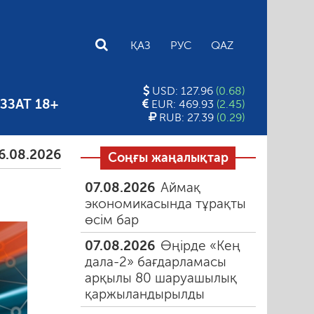
E
ҚАЗ
РУС
QAZ
USD: 127.96
(0.68)
ЗЗАТ 18+
EUR: 469.93
(2.45)
RUB: 27.39
(0.29)
6
Тамыздағы таңғы түтін
06.08.2026
Құмарлық 
Соңғы жаңалықтар
07.08.2026
Аймақ
экономикасында тұрақты
өсім бар
07.08.2026
Өңірде «Кең
дала-2» бағдарламасы
арқылы 80 шаруашылық
қаржыландырылды