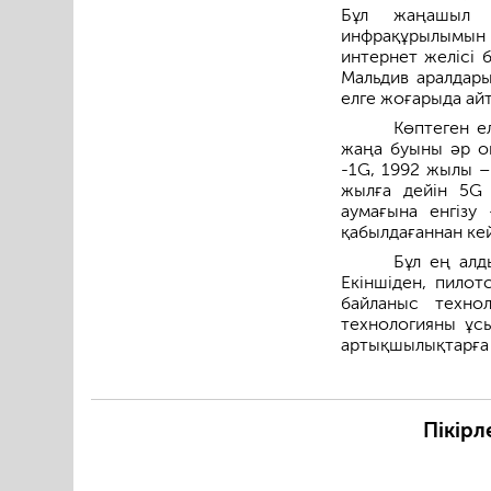
Бұл жаңашыл 
инфрақұрылымын 
интернет желісі б
Мальдив аралдары
елге жоғарыда айт
Көптеген е
жаңа буыны әр о
-1G, 1992 жылы –
жылға дейін 5G 
аумағына енгізу
қабылдағаннан кей
Бұл ең алд
Екіншіден, пилот
байланыс техно
технологияны ұсы
артықшылықтарға 
Пікірл