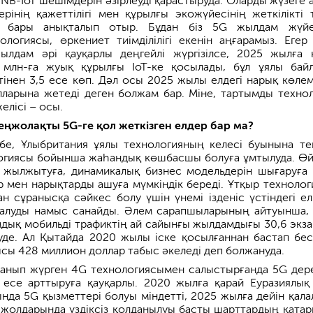
е NB-IoT шешімдерін әзірлеуді қарастыруда. Оларды жүзеге 
рінің қажеттілігі мен құрылғы экожүйесінің жеткілікті 
 бары анықталып отыр. Бұдан біз 5G жылдам жүйе
логиясы, өркениет тиімділілігі екенін аңғарамыз. Егер
ылдам әрі қауқарлы деңгейлі жүргізілсе, 2025 жылға 
 млн-ға жуық құрылғы IoT-ке қосылады, бұл ұялы бай
інен 3,5 есе көп. Дәл осы 2025 жылы елдегі нарық көлем
арына жетеді деген болжам бар. Міне, тартымды технол
желісі – осы.
еңжолақты 5G-ге қол жеткізген елдер бар ма?
з бе, Ұлыбритания ұялы технологияның келесі буынына те
огиясы бойынша жаһандық көшбасшы болуға ұмтылуда. Өй
а жылжытуға, динамикалық бизнес модельдерін шығаруға
р мен нарықтарды ашуға мүмкіндік береді. Ұтқыр технолог
н сұранысқа сәйкес болу үшін үнемі ізденіс үстіндегі ел
қалуды намыс санайды. Әлем сарапшыларының айтуынша,
мдық мобильді трафиктің ай сайынғы жылдамдығы 30,6 экза
уде. Ал Қытайда 2020 жылы іске қосылғаннан бастап бе
ысы 428 миллион доллар табыс әкеледі деп болжануда.
лданып жүрген 4G технологиясымен салыстырғанда 5G дер
есе арттыруға қауқарлы. 2020 жылға қарай Еуразиялық
ында 5G қызметтері болуы міндетті, 2025 жылға дейін қала
ік жолдарында үздіксіз қолданылуы басты шарттардың қатар