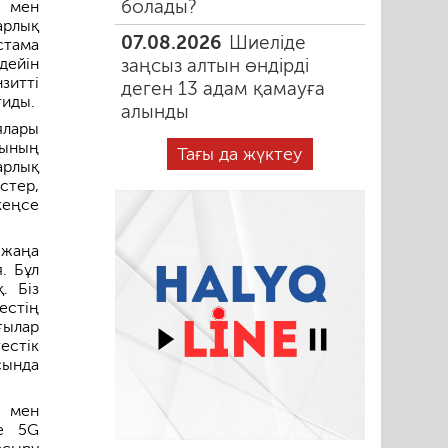
болады?
р мен
арлық
07.08.2026
Шиеліде
стама
дейін
заңсыз алтын өндірді
зитті
деген 13 адам қамауға
тиды.
алынды
ялары
сының
Тағы да жүктеу
арлық
стер,
кеңсе
 жаңа
. Бұл
. Біз
естің
ылар
естік
сында
ы мен
не 5G