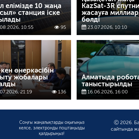
л елімізде 10 жаңа
KazSat-3R спутни
сыл» станция іске
жасауға миллиа
ылады
бөлді
08.2026, 10:55
95
23.07.2026, 10:10
-кен өнеркәсібін
ыту жобалары
Алматыда робот
алды
таныстырылды
07.2026, 21:19
136
16.06.2026, 16:00
Соңғы жаңалықтарды оқығыңыз
Ⓒ 2026. Ба
келсе, электронды поштаңызды
сайтында ж
қалдырыңыз!