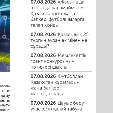
07.08.2026
«Жасына да,
атына да қарамаймын»:
Қазақстанның жаңа
бапкері футболшыларға
талап қойды
07.08.2026
Қазалылық 25
тұрғын аудан әкімінен не
сұрады?
07.08.2026
Мемлекеттік
грант конкурсының
нәтижесі шықты
07.08.2026
Футболдан
Қазақстан құрамасын
ндағы
жаңа бапкер
тан»
жаттықтырады
орғау
лақты
07.08.2026
Дауыс беру
амыту
учаскесін қалай табуға
 және