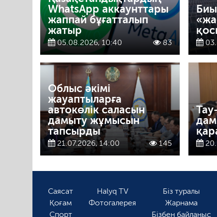
WhatsApp аккаунттары
Биы
жаппай бұғатталып
«жа
жатыр
қос
05.08.2026, 10:40
83
03.
Облыс әкімі
жауаптыларға
автокөлік саласын
Тау
дамыту жұмысын
дам
тапсырды
қар
21.07.2026, 14:00
145
20.
Саясат
Halyq TV
Біз туралы
Қоғам
Фотогалерея
Жарнама
Спорт
Бізбен байланыс