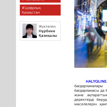
Цифрлық
Қазақстан
Жүктеген:
Нұрбике
Қазиқызы
HALYQLINE
бағдарламалар
бағдарламасы да 
және ақпаратты
деректерді беру
мәселелерін қам