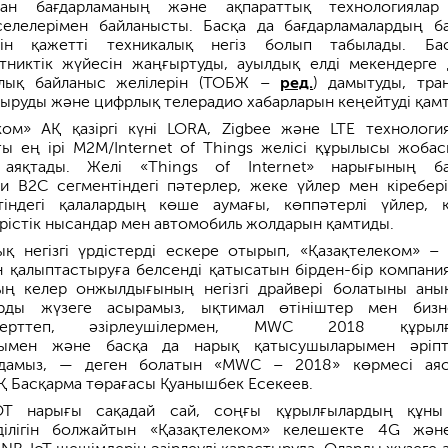
талған бағдарламаның және ақпараттық технологияла
елелерімен байланысты. Басқа да бағдарламалардың б
ін қажетті техникалық негіз болып табылады. Ба
тниктік жүйесін жаңғыртуды, ауылдық елді мекендерге 
алық байланыс желілерін (ТОБЖ –
ред.
) дамытуды, тран
ыруды және цифрлық телерадио хабарларын кеңейтуді қам
ком» АҚ қазіргі күні LORA, Zigbee және LTE технологи
ғы ең ірі M2M/Internet of Things желісі құрылысы жоба
н аяқтады. Желі «Things of Internet» нарығының б
ни B2C сегментіндегі пәтерлер, жеке үйлер мен кіребері
індегі қалалардың көше аумағы, көппәтерлі үйлер, 
ірістік нысандар мен автомобиль жолдарын қамтиды.
 негізгі үрдістерді ескере отырып, «Қазақтелеком» –
 қалыптастыруға белсенді қатысатын бірден-бір компания
ың келер онжылдығының негізгі драйвері болатыны анық
арды жүзеге асырамыз, ықтимал өтініштер мен бизн
зерттеп, әзірлеушілермен, MWC 2018 құрылғ
рымен және басқа да нарық қатысушыларымен әріпт
удамыз, — деген болатын «MWC – 2018» көрмесі ая
Қ Басқарма төрағасы Қуанышбек Есекеев.
IOT нарығы сақадай сай, соңғы құрылғылардың құн
мділігін болжайтын «Қазақтелеком» келешекте 4G жә