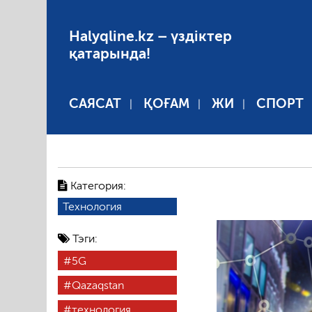
Halyqline.kz – үздіктер
қатарында!
САЯСАТ
ҚОҒАМ
ЖИ
СПОРТ
Категория:
Технология
Тэги:
5G
Qazaqstan
технология