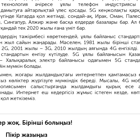
технология әчіресе ұялы телефон индустриясы
дамытуға айтарлықтай үлес қосады. 5G кеңжолақты қар
үгінде Катарда қол жетімді, сондай-ақ, Ирак, Оман, Палес
, Сингапур, Алжир және басқа елдерде базалары бар. Ал б
қандай тек 2020 жылы ғана үміт бар.
лдердің тәжірибесі көреткендей, ұялы байланыс стандар
н жыл сайын жаңарады. Мәселен, 1981 жылы бірінші ста
 2G, 2001 жылы – 3G, 2010 жылдың аяғында 4G енгізілді.
стандартын енгізу күтілуде. 5G ұялы байланысын Қаза
 – Халықаралық электр байланысы одағымен 5G станд
ін мүмкін болады.
ымен, жоғары жылдамдықтағы интернетпен қамтамасыз е
сыз көліктер жүргізуге мүмкіндік береді. Мысалы, 4G моб
логиясымен салыстырғанда жылдамдығы қырық есе 
нады. Интернет еш кедергісіз жұмыс істеген кезде, көп
қол жеткіземіз.
ер жоқ. Бірінші болыңыз!
Пікір жазыңыз