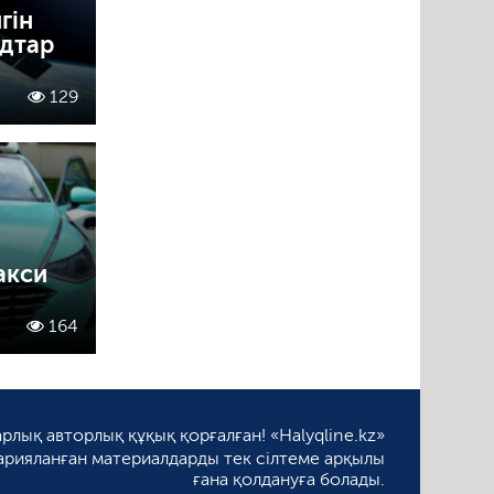
гін
рдтар
129
акси
164
рлық авторлық құқық қорғалған! «Halyqline.kz»
арияланған материалдарды тек сілтеме арқылы
ғана қолдануға болады.