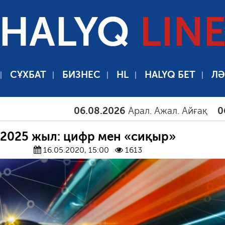
HALYQ
LIN
СҰХБАТ
БИЗНЕС
HL
HALYQ БЕТ
ЛӘ
06.08.2026
Арал. Ажал. Айғақ
06.08.202
2025 жыл: цифр мен «сиқыр»
16.05.2020, 15:00
1613