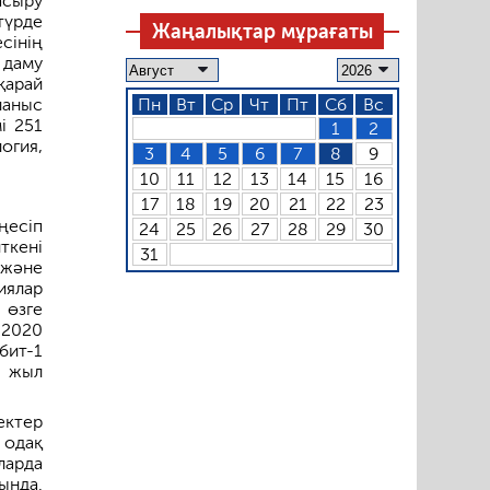
асыру
түрде
Жаңалықтар мұрағаты
сінің
 даму
қарай
ланыс
Пн
Вт
Ср
Чт
Пт
Сб
Вс
і 251
1
2
огия,
3
4
5
6
7
8
9
10
11
12
13
14
15
16
17
18
19
20
21
22
23
ңесіп
24
25
26
27
28
29
30
ткені
31
 және
иялар
 өзге
 2020
бит-1
с жыл
ектер
 одақ
ларда
ында.