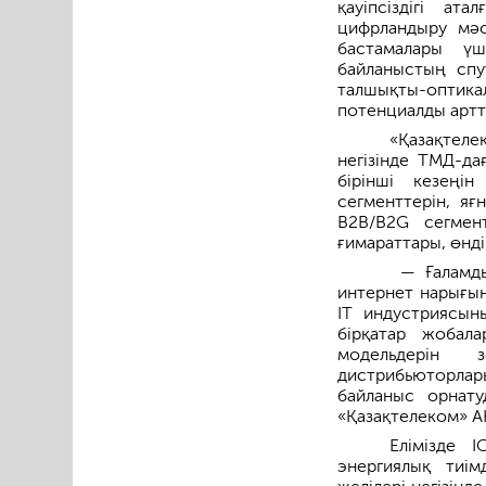
қауіпсіздігі а
цифрландыру мәс
бастамалары үш
байланыстың спу
талшықты-оптик
потенциалды артт
«Қазақтеле
негізінде ТМД-да
бірінші кезеңі
сегменттерін, яғ
B2B/B2G сегмент
ғимараттары, өнд
— Ғаламдық
интернет нарығын
IT индустриясын
бірқатар жобал
модельдерін 
дистрибьюторла
байланыс орнат
«Қазақтелеком» А
Елімізде 
энергиялық тиі