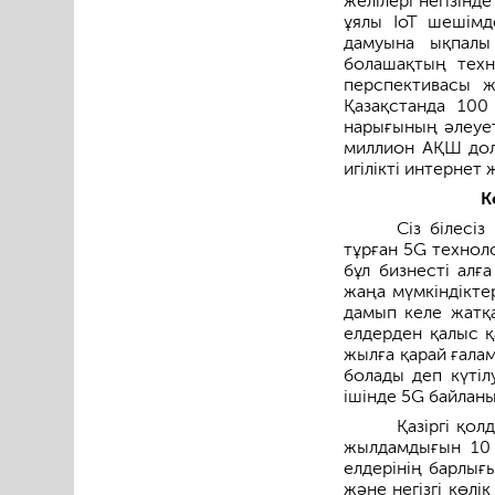
желілері негізінд
ұялы IoT шешімде
дамуына ықпалы
болашақтың техно
перспективасы ж
Қазақстанда 100
нарығының әлеует
миллион АҚШ долл
игілікті интернет 
К
Сіз білесі
тұрған 5G технол
бұл бизнесті алғ
жаңа мүмкіндікте
дамып келе жатқа
елдерден қалыс 
жылға қарай ғала
болады деп күтіл
ішінде 5G байлан
Қазіргі қо
жылдамдығын 10 
елдерінің барлығ
және негізгі көл