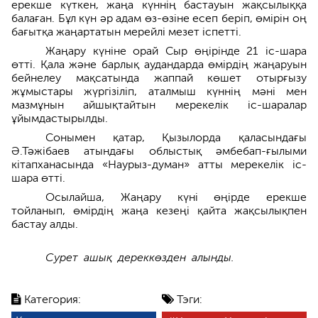
ерекше күткен, жаңа күннің бастауын жақсылыққа
балаған. Бұл күн әр адам өз-өзіне есеп беріп, өмірін оң
бағытқа жаңартатын мерейлі мезет іспетті.
Жаңару күніне орай Сыр өңірінде 21 іс-шара
өтті. Қала және барлық аудандарда өмірдің жаңаруын
бейнелеу мақсатында жаппай көшет отырғызу
жұмыстары жүргізіліп, аталмыш күннің мәні мен
мазмұнын айшықтайтын мерекелік іс-шаралар
ұйымдастырылды.
Сонымен қатар, Қызылорда қаласындағы
Ә.Тәжібаев атындағы облыстық әмбебап-ғылыми
кітапханасында «Наурыз-думан» атты мерекелік іс-
шара өтті.
Осылайша, Жаңару күні өңірде ерекше
тойланып, өмірдің жаңа кезеңі қайта жақсылықпен
бастау алды.
Сурет ашық дереккөзден алынды.
Категория:
Тэги: