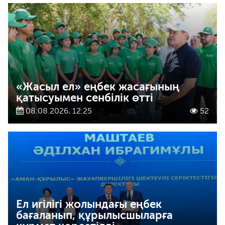
«Жасыл ел» еңбек жасағының
қатысуымен сенбілік өтті
08.08.2026, 12:25
52
Ел игілігі жолындағы еңбек
бағаланып, құрылысшыларға