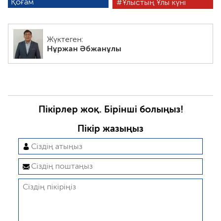
Қоғам
Ұлыстың Ұлы күні
Жүктеген:
Нұржан Әбжанұлы
Пікірлер жоқ. Бірінші болыңыз!
Пікір жазыңыз