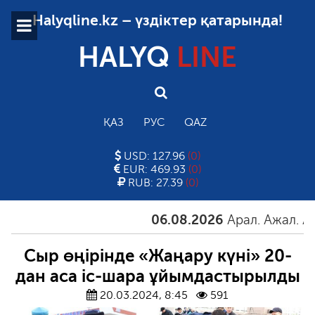
Halyqline.kz – үздіктер қатарында!
HALYQ
LINE
ҚАЗ
РУС
QAZ
USD: 127.96
(0)
EUR: 469.93
(0)
RUB: 27.39
(0)
06.08.2026
Арал. Ажал. Айға
Сыр өңірінде «Жаңару күні» 20-
дан аса іс-шара ұйымдастырылды
20.03.2024, 8:45
591