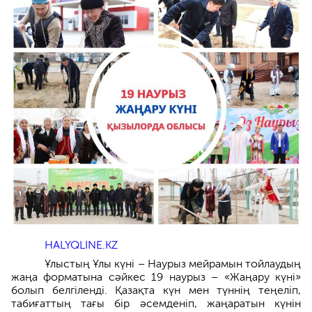
HALYQLINE.KZ
Ұлыстың Ұлы күні – Наурыз мейрамын тойлаудың
жаңа форматына сәйкес 19 наурыз – «Жаңару күні»
болып белгіленді. Қазақта күн мен түннің теңеліп,
табиғаттың тағы бір әсемденіп, жаңаратын күнін