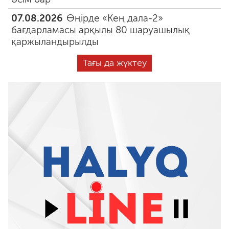
07.08.2026
Өңірде «Кең дала-2»
бағдарламасы арқылы 80 шаруашылық
қаржыландырылды
Тағы да жүктеу