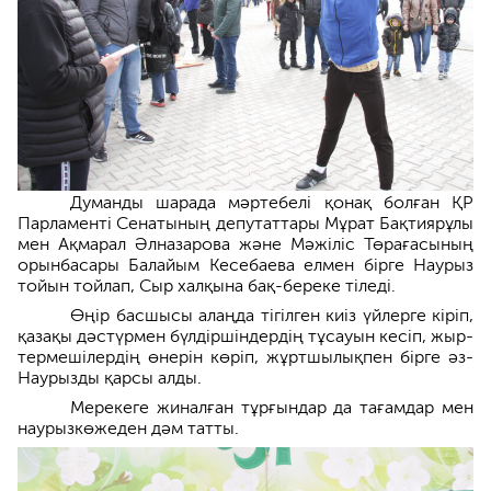
Думанды шарада мәртебелі қонақ болған ҚР
Парламенті Сенатының депутаттары Мұрат Бақтиярұлы
мен Ақмарал Әлназарова және Мәжіліс Төрағасының
орынбасары Балайым Кесебаева елмен бірге Наурыз
тойын тойлап, Сыр халқына бақ-береке тіледі.
Өңір басшысы алаңда тігілген киіз үйлерге кіріп,
қазақы дәстүрмен бүлдіршіндердің тұсауын кесіп, жыр-
термешілердің өнерін көріп, жұртшылықпен бірге әз-
Наурызды қарсы алды.
Мерекеге жиналған тұрғындар да тағамдар мен
наурызкөжеден дәм татты.