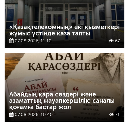
«Қазақтелекомның» екі қызметкері
жұмыс үстінде қаза тапты
07.08.2026, 11:10
67
Абайдың қара сөздері және
азаматтық жауапкершілік: саналы
қоғамға бастар жол
07.08.2026, 10:40
71