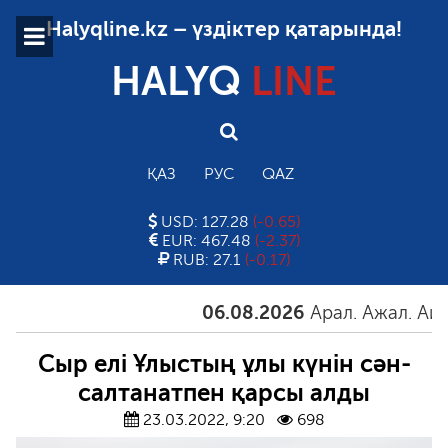
Halyqline.kz – үздіктер қатарында!
HALYQ
LINE
ҚАЗ
РУС
QAZ
USD: 127.28
(-0.65)
EUR: 467.48
(-2.37)
RUB: 27.1
(-0.17)
06.08.2026
Арал. Ажал. Айғақ
Сыр елі Ұлыстың ұлы күнін сән-
салтанатпен қарсы алды
23.03.2022, 9:20
698