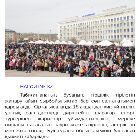
HALYQLINE.KZ
Табиғат-ананың бусанып, тіршілік тірілетін
жаңару айын сырбойылықтар бар сән-салтанатымен
қарсы алды. Орталық алаңда 18 ақшаңқан киіз үй тігіліп,
ұлттық салт-дәстүрді дәріптейтін шаралар, спорт
түрлерінен жарыстар ұйымдастырылып, мереке
нышаны саналатын наурызкөже әзірленіп, әсерлі ән
мен жыр төгілді. Бұл туралы облыс әкімінің баспасөз
қызметі хабарлады.