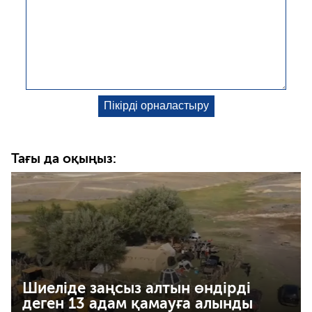
Тағы да оқыңыз:
Шиеліде заңсыз алтын өндірді
деген 13 адам қамауға алынды