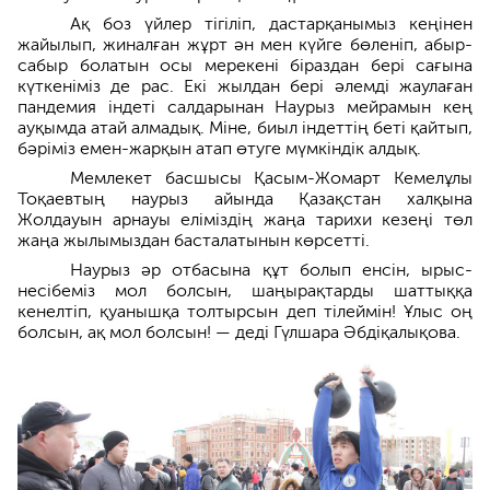
Ақ боз үйлер тігіліп, дастарқанымыз кеңінен
жайылып, жиналған жұрт ән мен күйге бөленіп, абыр-
сабыр болатын осы мерекені біраздан бері сағына
күткеніміз де рас. Екі жылдан бері әлемді жаулаған
пандемия індеті салдарынан Наурыз мейрамын кең
ауқымда атай алмадық. Міне, биыл індеттің беті қайтып,
бәріміз емен-жарқын атап өтуге мүмкіндік алдық.
Мемлекет басшысы Қасым-Жомарт Кемелұлы
Тоқаевтың наурыз айында Қазақстан халқына
Жолдауын арнауы еліміздің жаңа тарихи кезеңі төл
жаңа жылымыздан басталатынын көрсетті.
Наурыз әр отбасына құт болып енсін, ырыс-
несібеміз мол болсын, шаңырақтарды шаттыққа
кенелтіп, қуанышқа толтырсын деп тілеймін! Ұлыс оң
болсын, ақ мол болсын! — деді Гүлшара Әбдіқалықова.