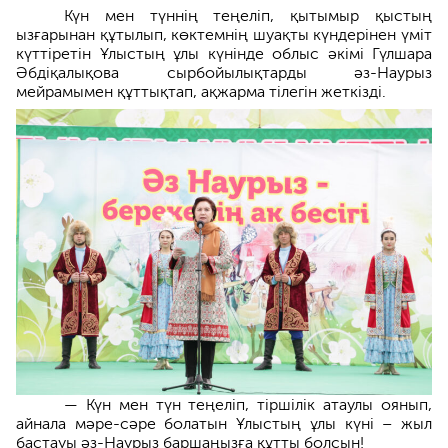
Күн мен түннің теңеліп, қытымыр қыстың
ызғарынан құтылып, көктемнің шуақты күндерінен үміт
күттіретін Ұлыстың ұлы күнінде облыс әкімі Гүлшара
Әбдіқалықова сырбойылықтарды әз-Наурыз
мейрамымен құттықтап, ақжарма тілегін жеткізді.
— Күн мен түн теңеліп, тіршілік атаулы оянып,
айнала мәре-сәре болатын Ұлыстың ұлы күні – жыл
бастауы әз-Наурыз баршаңызға құтты болсын!