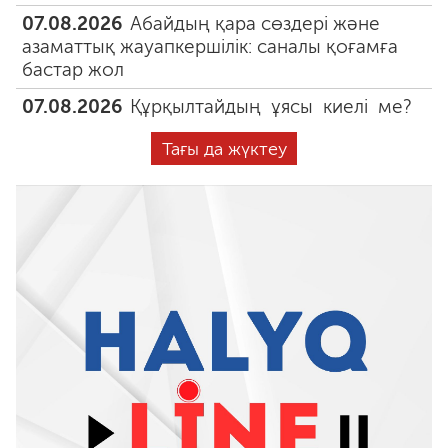
07.08.2026
Абайдың қара сөздері және
азаматтық жауапкершілік: саналы қоғамға
бастар жол
07.08.2026
Құрқылтайдың ұясы киелі ме?
Тағы да жүктеу