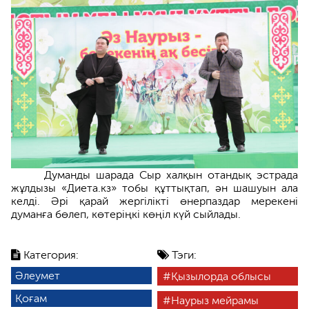
Думанды шарада Сыр халқын отандық эстрада
жұлдызы «Диета.кз» тобы құттықтап, ән шашуын ала
келді. Әрі қарай жергілікті өнерпаздар мерекені
думанға бөлеп, көтеріңкі көңіл күй сыйлады.
Категория:
Тэги:
Әлеумет
Қызылорда облысы
Қоғам
Наурыз мейрамы