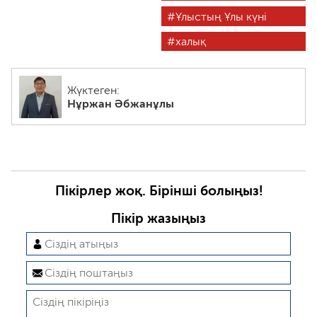
Ұлыстың Ұлы күні
халық
Жүктеген:
Нұржан Әбжанұлы
Пікірлер жоқ. Бірінші болыңыз!
Пікір жазыңыз