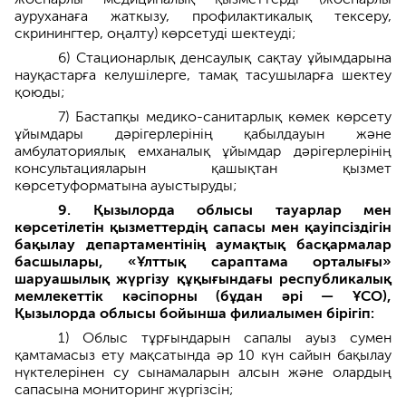
ауруханаға жаткызу, профилактикалық тексеру,
скринингтер, оңалту) көрсетуді шектеуді;
6) Стационарлық денсаулық сақтау ұйымдарына
науқастарға келушілерге, тамақ тасушыларға шектеу
қоюды;
7) Бастапқы медико-санитарлық көмек көрсету
ұйымдары дәрігерлерінің қабылдауын және
амбулаториялық емханалық ұйымдар дәрігерлерінің
консультацияларын қашықтан қызмет
көрсетуформатына ауыстыруды;
9. Қызылорда облысы тауарлар мен
көрсетілетін қызметтердің сапасы мен қауіпсіздігін
бақылау департаментінің аумақтық басқармалар
басшылары, «Ұлттық сараптама орталығы»
шаруашылық жүргізу құқығындағы республикалық
мемлекеттік кәсіпорны (бұдан әрі — ҰСО),
Қызылорда облысы бойынша филиалымен бірігіп:
1) Облыс тұрғындарын сапалы ауыз сумен
қамтамасыз ету мақсатында әр 10 күн сайын бақылау
нүктелерінен су сынамаларын алсын және олардың
сапасына мониторинг жүргізсін;