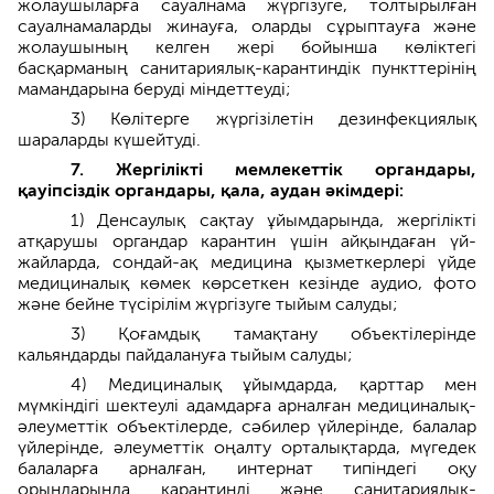
жолаушыларға сауалнама жүргізуге, толтырылған
сауалнамаларды жинауға, оларды сұрыптауға және
жолаушының келген жері бойынша көліктегі
басқарманың санитариялық-карантиндік пункттерінің
мамандарына беруді міндеттеуді;
3) Көлітерге жүргізілетін дезинфекциялық
шараларды күшейтуді.
7. Жергілікті мемлекеттік органдары,
қауіпсіздік органдары, қала, аудан әкімдері:
1) Денсаулық сақтау ұйымдарында, жергілікті
атқарушы органдар карантин үшін айқындаған үй-
жайларда, сондай-ақ медицина қызметкерлері үйде
медициналық көмек көрсеткен кезінде аудио, фото
және бейне түсірілім жүргізуге тыйым салуды;
3) Қоғамдық тамақтану объектілерінде
кальяндарды пайдалануға тыйым салуды;
4) Медициналық ұйымдарда, қарттар мен
мүмкіндігі шектеулі адамдарға арналған медициналық-
әлеуметтік объектілерде, сәбилер үйлерінде, балалар
үйлерінде, әлеуметтік оңалту орталықтарда, мүгедек
балаларға арналған, интернат типіндегі оқу
орындарында карантинді және санитариялық-