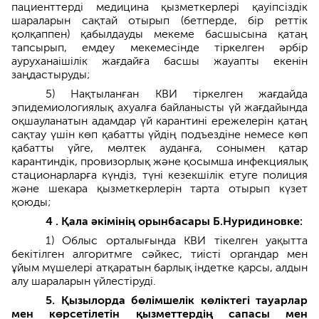
пациенттерді медицина қызметкерлері қауіпсіздік
шараларын сақтай отырып (бетперде, бір реттік
қолқаппен) қабылдауды мекеме басшысына қатаң
тапсырып, емдеу мекемесінде тіркелген әрбір
ауруханаішілік жағдайға басшы жауапты екенін
заңдастыруды;
5) Нақтыланған КВИ тіркелген жағдайда
эпидемиологиялық ахуалға байланысты үй жағдайында
оқшауланатын адамдар үй карантині ережелерін қатаң
сақтау үшін көп қабатты үйдің подъездіне немесе көп
қабатты үйге, мөлтек ауданға, сонымен қатар
карантиндік, провизорлық және қосымша инфекциялық
стационарларға күндіз, түні кезекшілік етуге полиция
және шекара қызметкерлерін тарта отырып күзет
қоюды;
4 . Қала әкімінің орынбасары Б.Нуридиновке:
1) Облыс орталығында КВИ тікелген уақытта
бекітілген алгоритмге сәйкес, тиісті органдар мен
ұйым мүшелері атқаратын барлық індетке қарсы, алдын
алу шараларын үйлестіруді.
5. Қызылорда бөлімшелік көліктегі тауарлар
мен көрсетілетін қызметтердің сапасы мен