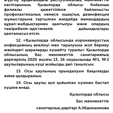
кәсіпорының Қызылорда облысы бойынша
филиалы қажеттілікке байланысты
профилактикалық немесе ошақтық дезинфекция
жұмыстарына тартылған жағдайда мамандардың
құрал-жабдықтармен қамтылуы және олардың
тәжірибелік-әдістемелік дайындықтары
қамтамасыз етсін.
12. «Қызылорда облысында коронавирустық
инфекцияның әкелінуі мен таралуына жол бермеу
жөніндегі шараларды күшейту туралы» Қызылорда
облысының Бас мемлекеттік санитариялық
дәрігерінің 2020 жылғы 13, 16 наурызында №1, №2
қаулыларының күші жойылды деп танылсын.
13. Осы қаулының орындалуын бақылауды
өзіме қалдырамын.
14. Осы қаулы қол қойылған күнінен бастап
күшіне енеді.
Қызылорда облысы
Бас мемлекеттік
санитарлық дәрігері А.Абдикаимова