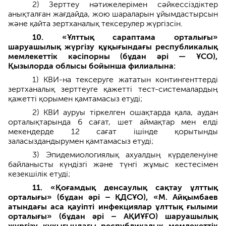
2) Зерттеу нәтижелерімен сәйкессіздіктер
анықталған жағдайда, жою шараларын ұйымдастырсын
және қайта зертханалық тексерулер жүргізсін.
10. «Ұлттық сараптама орталығы»
шаруашылық жүргізу құқығындағы республикалық
мемлекеттік кәсіпорны (бұдан әрі — ҰСО),
Қызылорда облысы бойынша филиалына:
1) КВИ-на тексеруге жататын контингенттерді
зертханалық зерттеуге қажетті тест-системалардың
қажетті қорымен қамтамасыз етуді;
2) КВИ ауруы тіркелген ошақтарда қала, аудан
орталықтарында 6 сағат, шет аймақтар мен елді
мекендерде 12 сағат ішінде қорытынды
заласыздандырумен қамтамасыз етуді;
3) Эпидемиологиялық ахуалдың күрделенуіне
байланысты күндізгі және түнгі жұмыс кестесімен
кезекшілік етуді;
11. «Қоғамдық денсаулық сақтау ұлттық
орталығы» (бұдан әрі – ҚДСҰО), «М. Айқымбаев
атындағы аса қауіпті инфекциялар ұлттық ғылыми
орталығы» (бұдан әрі – АҚИҰҒО) шаруашылық
жүргізу құқығындағы республикалық мемлекеттік