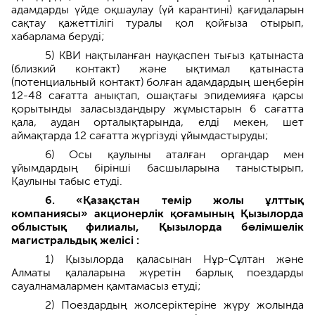
адамдарды үйде оқшаулау (үй карантині) қағидаларын
сақтау қажеттілігі туралы қол қойғыза отырып,
хабарлама беруді;
5) КВИ нақтыланған науқаспен тығыз қатынаста
(близкий контакт) және ықтимал қатынаста
(потенциальный контакт) болған адамдардың шеңберін
12-48 сағатта анықтап, ошақтағы эпидемияға қарсы
қорытынды заласыздандыру жұмыстарын 6 сағатта
қала, аудан орталықтарында, елді мекен, шет
аймақтарда 12 сағатта жүргізуді ұйымдастыруды;
6) Осы қаулыны аталған органдар мен
ұйымдардың бірінші басшыларына таныстырып,
Қаулыны табыс етуді.
6. «Қазақстан темір жолы ұлттық
компаниясы» акционерлік қоғамының Қызылорда
облыстық филиалы, Қызылорда бөлімшелік
магистральдық желісі :
1) Қызылорда қаласынан Нұр-Сұлтан және
Алматы қалаларына жүретін барлық поездарды
сауалнамалармен қамтамасыз етуді;
2) Поездардың жолсеріктеріне жүру жолында