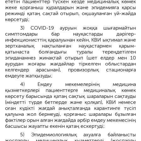
ететін пациенттер түскен кезде медициналық көмек
жеке қорғаныш құралдарын және эпидемияға қарсы
режимді қатаң сақтай отырып, оқшауланған үй-жайда
көрсетуді;
3) COVID-19 ауруын жоққа шығармайтын
симптомдары бар науқастарды дәрігер-
инфекционисттің қаралуынан кейін, КВИ ықтимал және
зертханалық нақтыланған науқастармен қарым-
қатынаста болғандығы туралы тереңдетілген
эпиданамнез жинақтай отырып (шет елдер мен 10
аурудан жоғары жағдайлар тіркелген облыстардан
келгендер арасынан), провизорлық стационарға
емдеуге жатқызуды;
4) Емдеу мекемелерінің медицина
қызметкерлері пациенттерге медициналық көмек
көрсету барысында қатаң сақтық шараларын сақтауды
(міндетті түрде бетперде және қолқап), КВИ немесе
оған күдікті жағдай анықталғанда карантинге түсіп
қалуына жол бермеуді, қорғаныс шаралары бұзылған
фактілер орын алған жағдайда әрбір емдеу мекемесінің
басшысы жауапты екенін қатаң ескертуді;
5) Эпидемиологиялық ахуалға байланысты
жоспарлы медициналық қызметтерді (жоспарлы