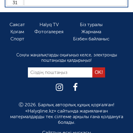
31
Саясат
Halyq TV
Біз туралы
Қоғам
Фотогалерея
Жарнама
Спорт
Бізбен байланыс
Соңғы жаңалықтарды оқығыңыз келсе, электронды
поштаңызды қалдырыңыз!
Ⓒ 2026. Барлық авторлық құқық қорғалған!
«Halyqline.kz» сайтында жарияланған
материалдарды тек сілтеме арқылы ғана қолдануға
болады.
Сайттың ескі нұсқасы