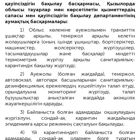
қауіпсіздігін бақылау басқармасы, Қызылорда
облысы тауарлар мен көрсетілетін қызметтердің
сапасы мен қауіпсіздігін бақылау департаментінің
аумақтық басқармалары:
1) Облыс көлеміне әуежолымен транзиттік
ұшақтар арқылы, теміржол арқылы келетін
жолаушыларға (оның ішінде ұшқыштар, бортсеріктер,
машинистер, жолсеріктер, жүргізушілер,
тасымалдаушылар және басқалар) міндетті
термометрия жүргізу арқылы санитариялық-
карантиндік бақылау жүргізуді;
2) Ауежолы (болған жағдайда), теміржол,
автовокзал, автопарк басшыларынан санитариялық-
дезинфекциялық ережелердің күшейтілуін талап етуді,
орындалуына мониторинг жүргізуді, талап
бұзушылықтар анықталған жағдайда әкімшілік
жауапкершілігін қарауды;
3) Байланыста болған адамдарды оқшаулаудың
жүргізілуін, сондай-ақ карантин жағдайында
эпидемияға қарсы режимнің сақталуын бақылауды;
4) Үй карантиніндегі байланыста болған
адамдарды, сондай-ақ олармен бірге тұратын