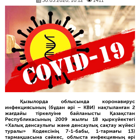
30.03.2020, 10:12
1411
Қызылорда облысында коронавирус
инфекциясының (бұдан әрі – КВИ) нақтыланған 2
жағдайы тіркелуіне байланысты Қазақстан
Республикасының 2009 жылғы 18 қыркүйектегі
«Халық денсаулығы және денсаулық сақтау жүйесі
туралы» Кодексінің 7-1-бабы, 1-тармағы 13)
тармақшасына сәйкес, облыста инфекцияның әрі