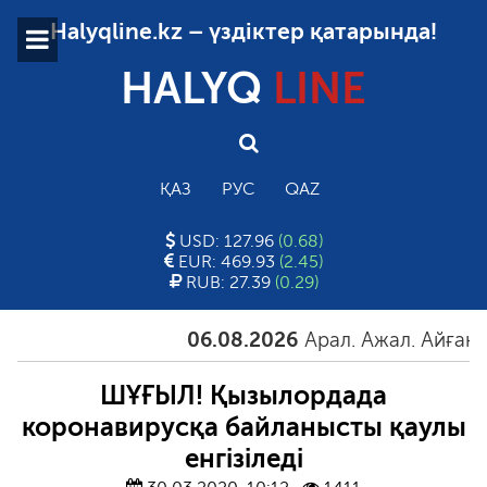
Halyqline.kz – үздіктер қатарында!
HALYQ
LINE
ҚАЗ
РУС
QAZ
USD: 127.96
(0.68)
EUR: 469.93
(2.45)
RUB: 27.39
(0.29)
06.08.2026
Арал. Ажал. Айғақ
06.
ШҰҒЫЛ! Қызылордада
коронавирусқа байланысты қаулы
енгізіледі