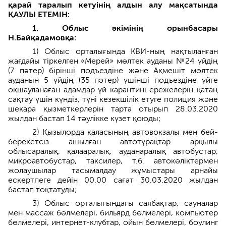
қарай таралып кетуінің алдын алу мақсатында
ҚАУЛЫ ЕТЕМІН:
1. Облыс әкімінің орынбасары
Н.Байқадамовқа:
1) Облыс орталығында КВИ-ның нақтыланған
жағдайы тіркелген «Мерей» мөлтек ауданы №24 үйдің
(7 пәтер) бірінші подъездіне және Ақмешіт мөлтек
ауданын 5 үйдің (35 пәтер) үшінші подъездіне үйге
оқшауланаған адамдар үй карантині ережелерін қатаң
сақтау үшін күндіз, түні кезекшілік етуге полиция және
шекара қызметкерлерін тарта отырып 28.03.2020
жылдан бастап 14 тәулікке күзет қоюды;
2) Қызылорда қаласының автовокзалы мен бей-
берекетсіз ашылған автотұрақтар арқылы
облысаралық, қалааралық, ауданаралық автобустар,
микроавтобустар, таксилер, т.б. автокөліктермен
жолаушылар тасымалдау жұмыстары арнайы
ескертпеге дейін 00.00 сағат 30.03.2020 жылдан
бастап тоқтатуды;
3) Облыс орталығындағы саябақтар, сауналар
мен массаж бөлмелері, бильярд бөлмелері, компьютер
бөлмелері, интернет-клубтар, ойын бөлмелері, боулинг