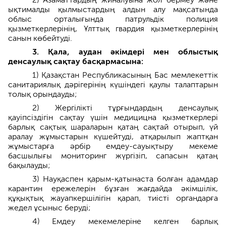
ықтималды қылмыстардың алдын алу мақсатында
облыс орталығында патрульдік полиция
қызметкерлерінің, Ұлттық гвардия қызметкерлерінің
санын көбейтуді.
3. Қала, аудан әкімдері мен облыстық
денсаулық сақтау басқармасына:
1) Қазақстан Республикасының Бас мемлекеттік
санитариялық дәрігерінің күшіндегі қаулы талаптарын
толық орындауды;
2) Жергілікті тұрғындардың денсаулық
қауіпсіздігін сақтау үшін медицицна қызметкерлері
барлық сақтық шараларын қатаң сақтай отырып, үй
аралау жұмыстарын күшейтуді, атқарылып жаптқан
жұмыстарға әрбір емдеу-сауықтыру мекеме
басшылығы мониторинг жүргізіп, сапасын қатаң
бақылауды;
3) Науқаспен қарым-қатынаста болған адамдар
карантин ережелерін бұзған жағдайда әкімшілік,
құқықтық жауапкершілігін қарап, тиісті органдарға
жедел ұсыныс беруді;
4) Емдеу мекемелеріне келген барлық