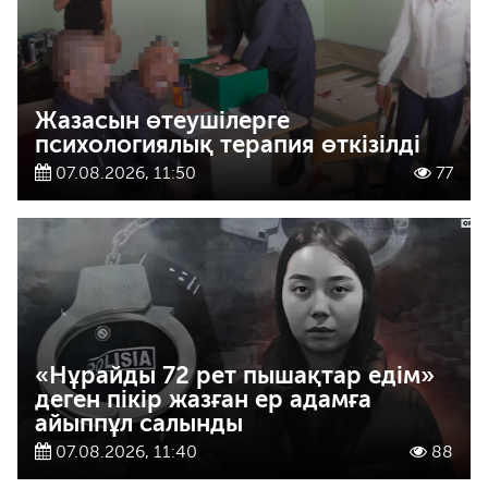
Жазасын өтеушілерге
психологиялық терапия өткізілді
07.08.2026, 11:50
77
«Нұрайды 72 рет пышақтар едім»
деген пікір жазған ер адамға
айыппұл салынды
07.08.2026, 11:40
88