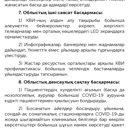
жанасатын басқа да адамдар) көрсетуді;
7. Облыстық ішкі саясат басқармасы:
1) КВИ-ның алдын алу тақырыбы бойынша
әлеуметтік бейнероликтер әзірлеп, жергілікті
телеарналар мен орталық көшелердегі LED экрандарға
орналастыруды;
2) Инфографикалар, баннерлер мен жаднамалар
дайындап, Үкіметтік емес ұйымдар арқылы тұрғындарға
үлестіруді;
3) Жастар ресурстық орталықтары арқылы КВИ
профилактикасы бойынша челлендж бастамаларды
ұйымдастыруды тапсырамын.
8. Облыстық денсаулық сақтау басқармасы:
1) Пациенттердің күнделікті ағымын (басқа да
нозологиялық аурулар бойынша) COVID-19 ауруына
күдікті пациенттермен қиылысуын болдырауды;
2) Босанатын әйелдер босандыру ұйымына,
сондай-ақ соматикалық стационарларға COVID-19-ды
жоққа шығармайтын клиникалық белгілері бар өмірлік
көрсеткіштері бойынша шұғыл көмек көрсетуді қажет