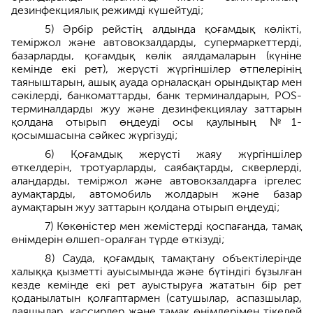
дезинфекциялық режимді күшейтуді;
5) Әрбір рейстің алдында қоғамдық көлікті,
теміржол және автовокзалдарды, супермаркеттерді,
базарларды, қоғамдық көлік аялдамаларын (күніне
кемінде екі рет), жерүсті жүргіншілер өтпелерінің
таяныштарын, ашық ауада орналасқан орындықтар мен
сәкілерді, банкоматтарды, банк терминалдарын, POS-
терминалдарды жуу және дезинфекциялау заттарын
қолдана отырып өңдеуді осы қаулының №1-
қосымшасына сәйкес жүргізуді;
6) Қоғамдық жерүсті жаяу жүргіншілер
өткелдерін, тротуарларды, саябақтарды, скверлерді,
алаңдарды, теміржол және автовокзалдарға іргелес
аумақтарды, автомобиль жолдарын және базар
аумақтарын жуу заттарын қолдана отырып өңдеуді;
7) Көкөністер мен жемістерді қоспағанда, тамақ
өнімдерін өлшеп-оралған түрде өткізуді;
8) Сауда, қоғамдық тамақтану объектілерінде
халыққа қызметті ауысымында және бүтіндігі бұзылған
кезде кемінде екі рет ауыстыруға жататын бір рет
қоданылатын қолғаптармен (сатушылар, аспазшылар,
даяшылар, кассирлер және тамақ өнімдерімен тікелей