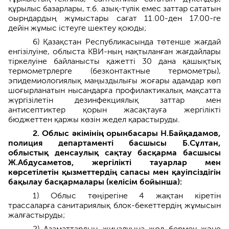
құрылыс базарлары, т.б. азық-түлік емес заттар сататын
оырндардың жұмыстары сағат 11.00-ден 17.00-ге
дейін жұмыс істеуге шектеу қоюды;
6) Қазақстан Республикасында төтенше жағдай
енгізілуіне, облыста КВИ-ның нақтыланған жағдайлары
тіркелуіне байланысты қажетті 30 дана қашықтық
термометрлерге (безконтактные термометры),
эпидемиологиялық маңыздылығы жоғары адамдар көп
шоғырланатын нысандарға профилактикалық мақсатта
жүргізілетін дезинфекциялық заттар мен
антисептиктер қорын жасақтауға жергілікті
бюджеттен қаржы көзін жедел қарастыруды.
2. Облыс әкімінің орынбасары Н.Байқадамов,
полиция департаменті басшысы Б.Сұлтан,
облыстық денсаулық сақтау басқарма басшысы
Ж.Абдусаметов, жергілікті тауарлар мен
көрсетілетін қызметтердің сапасы мен қауіпсіздігін
бақылау басқармалары (келісім бойынша):
1) Облыс төңірегіне 4 жақтан кіретін
трассаларға санитариялық блок-бекеттердің жұмысын
жалғастыруды;
2) Азаматтардың жиналуына жол бермеу және