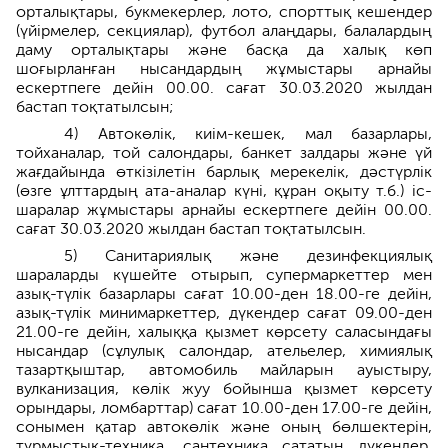
орталықтары, букмекерлер, лото, спорттық кешендер
(үйірмелер, секциялар), футбол алаңдары, балалардың
даму орталықтары және басқа да халық көп
шоғырланған нысандардың жұмыстары арнайы
ескертпеге дейін 00.00. сағат 30.03.2020 жылдан
бастап тоқтатылсын;
4) Автокөлік, киім-кешек, мал базарлары,
тойханалар, той салондары, банкет залдары және үй
жағдайында өткізілетін барлық мерекелік, дәстүрлік
(өзге ұлттардың ата-аналар күні, құран оқыту т.б.) іс-
шаралар жұмыстары арнайы ескертпеге дейін 00.00.
сағат 30.03.2020 жылдан бастап тоқтатылсын.
5) Санитариялық және дезинфекциялық
шараларды күшейте отырып, супермаркеттер мен
азық-түлік базарлары сағат 10.00-ден 18.00-ге дейін,
азық-түлік минимаркеттер, дүкендер сағат 09.00-ден
21.00-ге дейін, халыққа қызмет көрсету саласындағы
нысандар (сұлулық салондар, ательелер, химиялық
тазартқыштар, автомобиль майларын ауыстыру,
вулканизация, көлік жуу бойынша қызмет көрсету
орындары, ломбарттар) сағат 10.00-ден 17.00-ге дейін,
сонымен қатар автокөлік және оның бөлшектерін,
тұрмыстық-техника, сантехника сататын дүкендер,