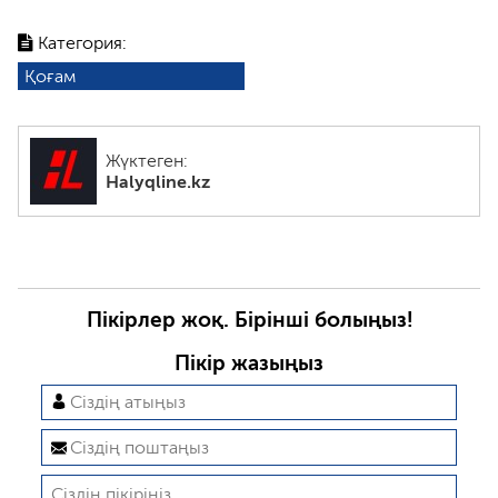
Категория:
Қоғам
Жүктеген:
Halyqline.kz
Пікірлер жоқ. Бірінші болыңыз!
Пікір жазыңыз