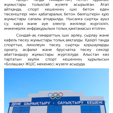
жұмыстары толықтай жүзеге асырылған. Атап
айтқанда, спорт кешенінің ішкі бетон еден
төсеніштері мен қабатаралық бетон бөлгіштерін құю
жұмыстары сапалы атқарылды. Нысанға сыртқы ауыз
су, кәріз және әуе электр желілері жүргізіліп,
инженерлік инфрақұрылым толық қамтамасыз етілген.
Сондай-ақ ғимараттың ішкі әрлеу, сырлау және
кафель төсеу жұмыстары толық аяқталды. Қазіргі таңда
спорттық линолеум төсеу, сыртқы қоршауларды
орнату, асфальт және брусчатка төсеу секілді
абаттандыру жұмыстары жүргізілуде. Алыстан көз
тартатын зәулім спорт кешенінің құрылысын
«Болашақ» ЖШС мекемесі жүзеге асыруда.