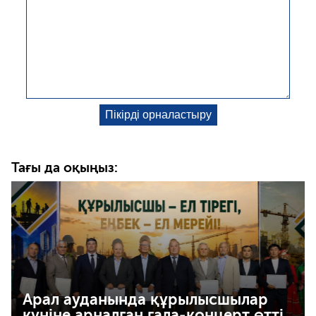
Тағы да оқыңыз:
Арал ауданында құрылысшылар
күніне арналған гала-концерт өтті