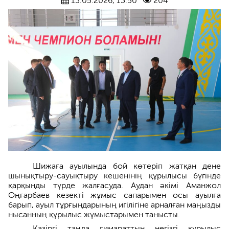
13.05.2026, 13:50
204
Шижаға ауылында бой көтеріп жатқан дене
шынықтыру-сауықтыру кешенінің құрылысы бүгінде
қарқынды түрде жалғасуда. Аудан әкімі Аманжол
Оңғарбаев кезекті жұмыс сапарымен осы ауылға
барып, ауыл тұрғындарының игілігіне арналған маңызды
нысанның құрылыс жұмыстарымен танысты.
Қазіргі таңда ғимараттың негізгі құрылыс