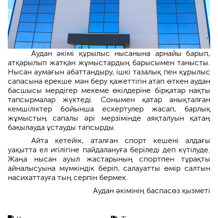
Аудан әкімі құрылыс нысанына арнайы барып,
атқарылып жатқан жұмыстардың барысымен танысты.
Нысан аумағын абаттандыру, ішкі тазалық пен құрылыс
сапасына ерекше мән беру қажеттігін атап өткен аудан
басшысы мердігер мекеме өкілдеріне бірқатар нақты
тапсырмалар жүктеді. Сонымен қатар анықталған
кемшіліктер бойынша ескертулер жасап, барлық
жұмыстың сапалы әрі мерзімінде аяқталуын қатаң
бақылауда ұстауды тапсырды.
Айта кетейік, аталған спорт кешені алдағы
уақытта ел игілігіне пайдалануға беріледі деп күтілуде.
Жаңа нысан ауыл жастарының спортпен тұрақты
айналысуына мүмкіндік беріп, салауатты өмір салтын
насихаттауға тың серпін бермек.
Аудан әкімінің баспасөз қызметі