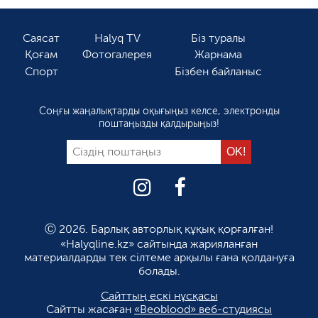
Саясат
Halyq TV
Біз туралы
Қоғам
Фотогалерея
Жарнама
Спорт
Бізбен байланыс
Соңғы жаңалықтарды оқығыңыз келсе, электронды
поштаңызды қалдырыңыз!
Ⓒ 2026. Барлық авторлық құқық қорғалған!
«Halyqline.kz» сайтында жарияланған
материалдарды тек сілтеме арқылы ғана қолдануға
болады.
Сайттың ескі нұсқасы
Сайтты жасаған
«Beoblood» веб-студиясы