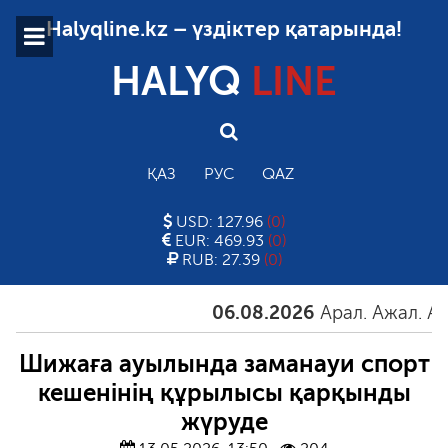
Halyqline.kz – үздіктер қатарында!
HALYQ
LINE
ҚАЗ
РУС
QAZ
USD: 127.96
(0)
EUR: 469.93
(0)
RUB: 27.39
(0)
06.08.2026
Арал. Ажал. Айға
Шижаға ауылында заманауи спорт
кешенінің құрылысы қарқынды
жүруде