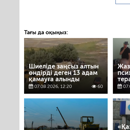
Тағы да оқыңыз:
Шиеліде заңсыз алтын
Жаз
өндірді деген 13 адам
пси
қамауға алынды
тер
07.08.2026, 12:20
60
07.
«Қа