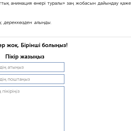
лттық анимация өнері туралы» заң жобасын дайындау қажет
 дереккөзден алынды.
ер жоқ. Бірінші болыңыз!
Пікір жазыңыз