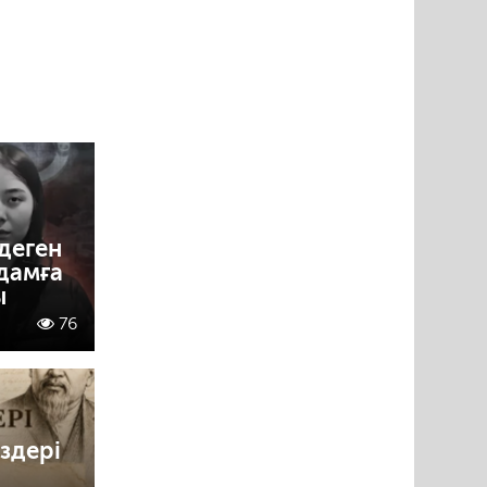
деген
адамға
ы
76
здері