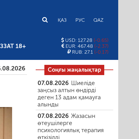
E
ҚАЗ
РУС
QAZ
USD: 127.28
(-0.65)
ЗЗАТ 18+
EUR: 467.48
(-2.37)
RUB: 27.1
(-0.17)
26
Тамыздағы таңғы түтін
06.08.2026
Құмарлық
Соңғы жаңалықтар
07.08.2026
Шиеліде
заңсыз алтын өндірді
деген 13 адам қамауға
алынды
07.08.2026
Жазасын
өтеушілерге
психологиялық терапия
өткізілді