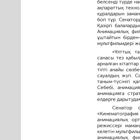
белсенді түрде н
ақпараттық техно
құралдарын замана
боп тұр. Сенатор
Қазіргі балалард
Анимациялық фил
ұштайтын бірден-
мультфильмдері жо
«Ұлттық т
санасы тез қабыл
арналған кітаптар
тіпті анайы сөзб
сауалдың жүгі. С
таным-түсінігі қ
Себебі, анимаци
анимацияға страт
елдерге дарытуда
Сенатор о
«Кинематография
анимациялық ор
режиссері маманд
келетін мультфил
анимациялық фил