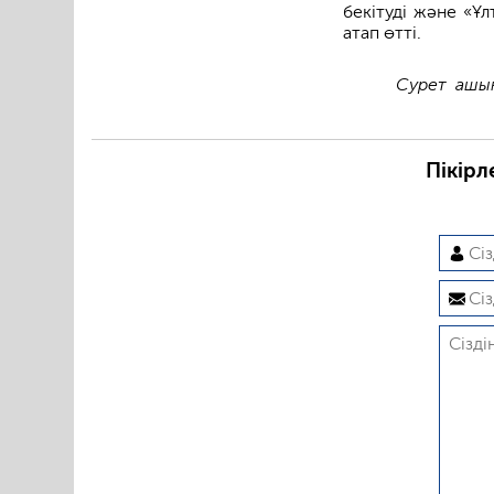
бекітуді және «Ұ
атап өтті.
Сурет ашық
Пікірл