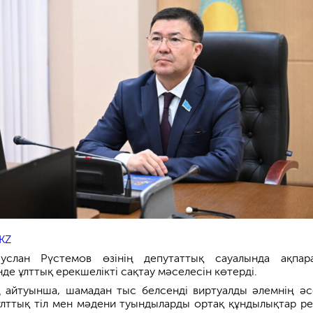
KZ
услан Рүстемов өзінің депутаттық сауалында ақпар
нде ұлттық ерекшелікті сақтау мәселесін көтерді.
 айтуынша, шамадан тыс белсенді виртуалды әлемнің әс
ұлттық тіл мен мәдени туындыларды ортақ құндылықтар ре