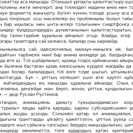
асихаттау аса маңызды. Отаншыл ұрпақты қалыптастыру үші
логияны жете меңгеріп, ана тіліміздегі мәдени өнім мен т
уи форматта жаңғырту, бүгінгі күннің тілінде ұсыну аса ө
дың пікірінше, осы мәселелер ең проблемалы болып табы
ың бар ықыласы мен ынта-жігері толығымен смартфонға а
ьмдер бүлдіршіндердің дүниетанымын қалыптастыратын, 
бір тәлім-тәрбие құралына айналып отыр. Алайда, егер 
ғары талаптарға сай келмесе, балалар оны көрмейді.
анымымызға сай идеологиялық мазмұн-маңызға ие, ба
дайтын тәрбиелік мәні бар анима өнімдері де, балдырған
 да өте аз. Тілі шұбарланып, қазақы тілдің қаймағынан айыр
ен былғана бастаған қазақ киносының күрделі жағдайы да
одан болар, балалардың тілі өзге тілде шығып, ұлтымызғ
алыптасуда. Бұл – ұлттың келешегі үшін өте қауіпті құб
я жаһанданудың ең маңызды құралына айналды. Озық 
егиялық деңгейде мән беріп, өзінің ұлттық құндылығын
»
, — деді Руслан Рүстемов.
тандық анимацияны дамыту тұжырымдамасын әзірле
 туралы» заңды қайта қарауды, қаржы субсидиясымен ұ
талық ашуды ұсынды. Сонымен қатар, ол анимациялық
ығына гранттарды ұлғайту қажеттілігін, ұлттық рухқа с
ьмдерге жыл сайынғы тапсырыс берудің маңыздылығын, шет
ьмдерді мемлекеттік тілге аударудың қатаң критерий