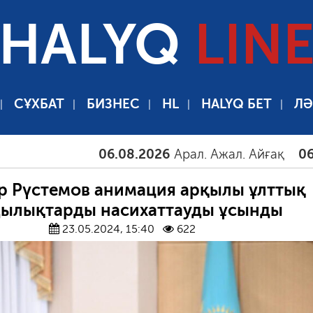
HALYQ
LIN
СҰХБАТ
БИЗНЕС
HL
HALYQ БЕТ
ЛӘ
06.08.2026
Арал. Ажал. Айғақ
06.08.20
р Рүстемов анимация арқылы ұлттық
дылықтарды насихаттауды ұсынды
23.05.2024, 15:40
622