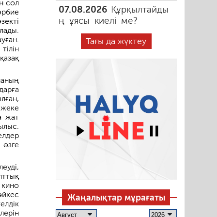
н сол
07.08.2026
Құрқылтайды
әрбие
ң ұясы киелі ме?
зекті
лады.
уған.
Тағы да жүктеу
тілін
қазақ
ланың
дарға
ылған,
 жеке
а жат
ылыс.
елдер
 өзге
уді,
лттық
 кино
әйкес
Жаңалықтар мұрағаты
елдік
лерін