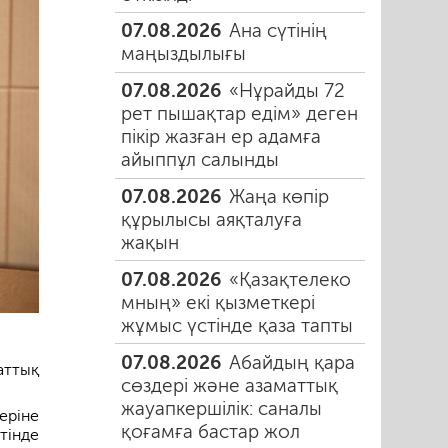
07.08.2026
Ана сүтінің
маңыздылығы
07.08.2026
«Нұрайды 72
рет пышақтар едім» деген
пікір жазған ер адамға
айыппұл салынды
07.08.2026
Жаңа көпір
құрылысы аяқталуға
жақын
07.08.2026
«Қазақтелеко
мның» екі қызметкері
жұмыс үстінде қаза тапты
07.08.2026
Абайдың қара
аттық
сөздері және азаматтық
жауапкершілік: саналы
еріне
қоғамға бастар жол
тінде