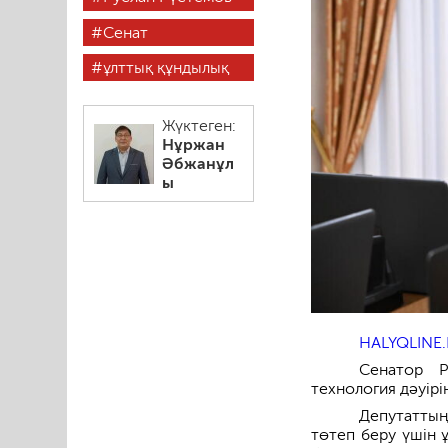
Сенат
ұлттық құндылық
Жүктеген:
Нұржан
Әбжанұл
ы
HALYQLINE.
Сенатор Р
технология дәуірі
Депутаттың
төтеп беру үшін 