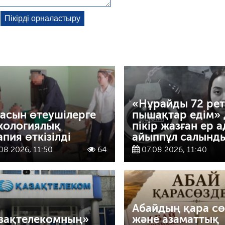
«Нұрайды 72 рет
асын өтеушілерге
пышақтар едім» 
хологиялық
пікір жазған ер 
апия өткізілді
айыппұл салынд
08.2026, 11:50
64
07.08.2026, 11:40
Абайдың қара сө
зақтелекомның»
және азаматтық