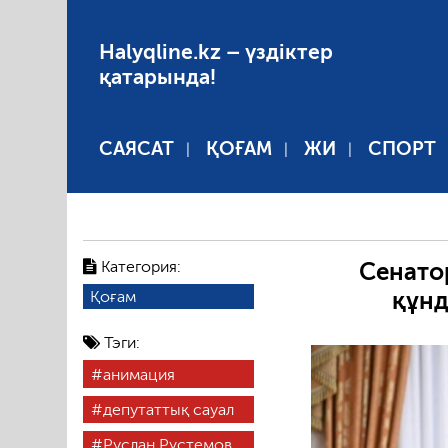
Halyqline.kz – үздіктер
қатарында!
САЯСАТ
ҚОҒАМ
ЖИ
СПОРТ
Категория:
Сенато
құн
Қоғам
Тэги:
анимация
депутаттық сауал
Руслан Рүстемов