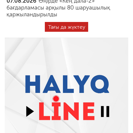
07.08.2026
Өңірде «Кең дала-2»
бағдарламасы арқылы 80 шаруашылық
қаржыландырылды
Тағы да жүктеу