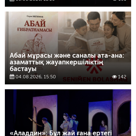
Абай мұрасы және саналы ата-ана:
азаматтық жауапкершіліктің
бастауы
04.08.2026, 15:50
142
«Аладдин»: Бұл жай ғана ертегі