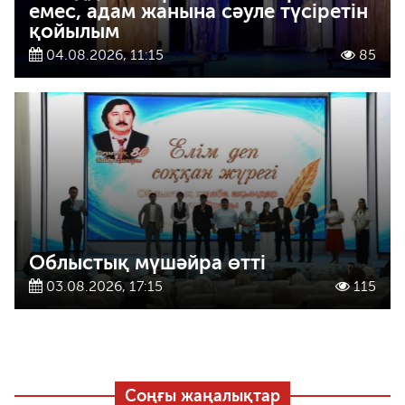
емес, адам жанына сәуле түсіретін
қойылым
04.08.2026, 11:15
85
Облыстық мүшәйра өтті
03.08.2026, 17:15
115
Соңғы жаңалықтар