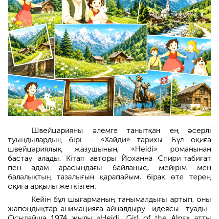
Швейцарияны әлемге танытқан ең әсерлі
туындылардың бірі – «Хайди» тарихы. Бұл оқиға
швейцариялық жазушының «Heidi» романынан
бастау алады. Кітап авторы Йоханна Спири табиғат
пен адам арасындағы байланыс, мейірім мен
балалықтың тазалығын қарапайым, бірақ өте терең
оқиға арқылы жеткізген.
Кейін бұл шығарманың танымалдығы артып, оны
жапондықтар анимацияға айналдыру идеясы туады.
Осылайша 1974 жылы «Heidi, Girl of the Alps» атты