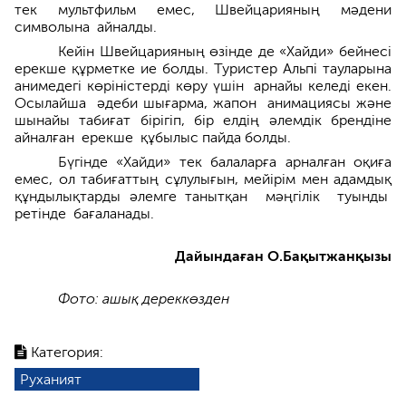
тек мультфильм емес, Швейцарияның мәдени
символына айналды.
Кейін Швейцарияның өзінде де «Хайди» бейнесі
ерекше құрметке ие болды. Туристер Альпі тауларына
анимедегі көріністерді көру үшін арнайы келеді екен.
Осылайша әдеби шығарма, жапон анимациясы және
шынайы табиғат бірігіп, бір елдің әлемдік брендіне
айналған ерекше құбылыс пайда болды.
Бүгінде «Хайди» тек балаларға арналған оқиға
емес, ол табиғаттың сұлулығын, мейірім мен адамдық
құндылықтарды әлемге танытқан мәңгілік туынды
ретінде бағаланады.
Дайындаған О.Бақытжанқызы
Фото: ашық дереккөзден
Категория:
Руханият