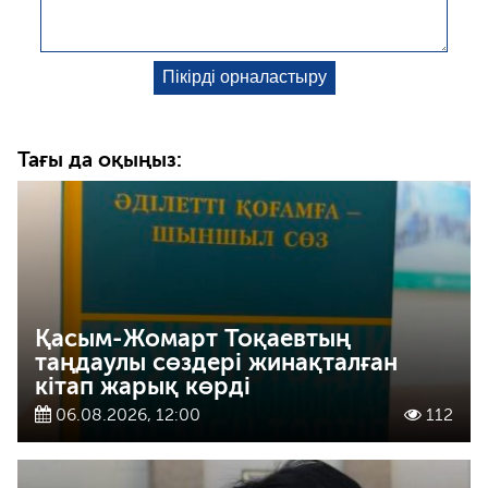
Тағы да оқыңыз:
Қасым-Жомарт Тоқаевтың
таңдаулы сөздері жинақталған
кітап жарық көрді
06.08.2026, 12:00
112