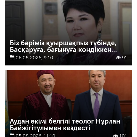
Біз бәріміз қуыршақпыз түбінде,
Басқаруға, бағынуға көндіккен…
06.08.2026, 9:10
91
Аудан әкімі белгілі теолог Нұрлан
Байжігітұлымен кездесті
05.08.2026, 11:10
101