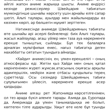
әйгілі жапон аниме жарыққа шықты. Аниме өндірісі
кезінде режиссерлер Швейцария табиғатын
мүмкіндігінше шынайы көрсету үшін арнайы елге сапар
шегіп, Альпі таулары, ауылдар мен жайылымдарды өз
көзімен көріп, әр бөлшегін мұқият зерттеген.
Нәтижесінде анимеде Швейцарияның табиғаты
өте шынайы әрі әсерлі бейнеленді: биік Альпі таулары,
жасыл жайлаулар, ағаш үйлер мен таза ауа көрерменге
ерекше тыныштық сыйлады. Бұл тек балаларға
арналған мультфильм емес, нағыз табиғатқа деген
махаббатты оятатын туындыға айналды.
«Хайди» анимесінің ең үлкен ерекшелігі – оның
атмосферасы еді. Жетім қыз Хайди мен оның қатал
көрінгенімен жүрегі жұмсақ атасының оқиғасы арқылы
адамгершілік, мейірім және отбасы құндылығы терең
суреттелді. Осы сезімдер Швейцарияның табиғи
сұлулығымен үйлесіп, көрерменге ерекше әсер
қалдырды.
Аниме алғаш рет Жапонияда көрсетілгенімен,
ол тез арада бүкіл әлемге тарады. Азияда да, Еуропада
да, Америкада да үлкен танымалдыққа ие болып,
көптеген тілге аударылды. Уақыт өте келе бұл туынды