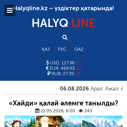
Halyqline.kz – үздіктер қатарында!
HALYQ
LINE
ҚАЗ
РУС
QAZ
USD: 127.96
(0)
EUR: 469.93
(0)
RUB: 27.39
(0)
06.08.2026
Арал. Ажал. Айғақ
«Хайди» қалай әлемге танылды?
21.05.2026, 6:00
243