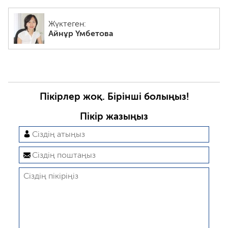
Жүктеген:
Айнұр Үмбетова
Пікірлер жоқ. Бірінші болыңыз!
Пікір жазыңыз