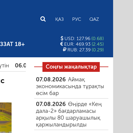
E
ҚАЗ
РУС
QAZ
USD: 127.96
(0.68)
ЗЗАТ 18+
EUR: 469.93
(2.45)
RUB: 27.39
(0.29)
.08.2026
Құмарлық эпидемиясы
06.08.2026
Қар
Соңғы жаңалықтар
07.08.2026
Аймақ
ыс
экономикасында тұрақты
өсім бар
07.08.2026
Өңірде «Кең
дала-2» бағдарламасы
арқылы 80 шаруашылық
қаржыландырылды