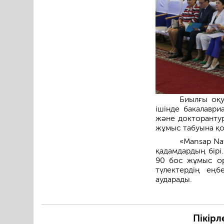
Биылғы оқу
ішінде бакалавр
және докторантур
жұмыс табуына қол
«Mansap Na
қадамдардың бірі
90 бос жұмыс ор
түлектердің ең
аударады.
Пікірл