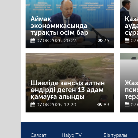
Аймақ
Қаз
экономикасында
ауд
тұрақты өсім бар
сұр
07.08.2026, 20:23
35
07.
Шиеліде заңсыз алтын
Жаз
өндірді деген 13 адам
пси
қамауға алынды
тер
07.08.2026, 12:20
83
07.
Саясат
Halyq TV
Біз туралы