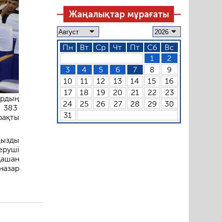
Жаңалықтар мұрағаты
Пн
Вт
Ср
Чт
Пт
Сб
Вс
1
2
3
4
5
6
7
8
9
10
11
12
13
14
15
16
17
18
19
20
21
22
23
ардың
24
25
26
27
28
29
30
а 383
31
рақты
ңызды
еруші
қашан
назар