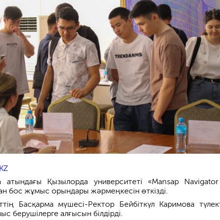
KZ
 атындағы Қызылорда университеті «Mansap Navigator
ған бос жұмыс орындары жәрмеңкесін өткізді.
ттің Басқарма мүшесі-Ректор Бейбіткүл Каримова түлек
мыс берушілерге алғысын білдірді.