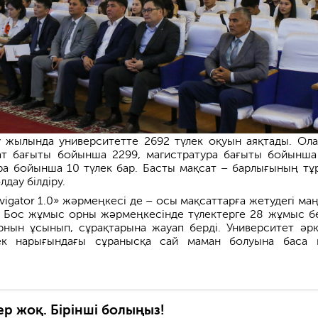
 жылында университетте 2692 түлек оқуын аяқтады. Ол
иат бағыты бойынша 2299, магистратура бағыты бойынш
а бойынша 10 түлек бар. Басты мақсат – барлығының тұ
дау білдіру.
vigator 1.0» жәрмеңкесі де – осы мақсаттарға жетудегі ма
. Бос жұмыс орны жәрмеңкесінде түлектерге 28 жұмыс б
нын ұсынып, сұрақтарына жауап берді. Университет әр
бек нарығындағы сұранысқа сай маман болуына баса 
ер жоқ. Бірінші болыңыз!