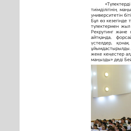
«Түлектер
тиімділігінің ма
университетін бі
Бұл өз кезегінде 
түлектермен жыл 
Рекрутинг және 
айтқанда, форс
үстелдер, қонақ
ұйымдастырылды.
жеке кеңестер ал
маңызды» деді Бе