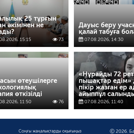
алылық 25 тұрғын
ан әкімінен не
Дауыс беру учас
ады?
қалай табуға бо
08.2026, 15:15
73
07.08.2026, 14:30
«Нұрайды 72 рет
асын өтеушілерге
пышақтар едім» 
хологиялық
пікір жазған ер 
апия өткізілді
айыппұл салынд
08.2026, 11:50
76
07.08.2026, 11:40
Соңғы жаңалықтарды оқығыңыз
Ⓒ 2026. Ба