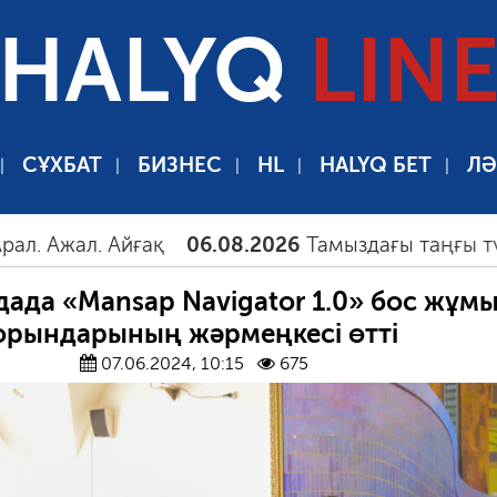
HALYQ
LIN
СҰХБАТ
БИЗНЕС
HL
HALYQ БЕТ
ЛӘ
л. Айғақ
06.08.2026
Тамыздағы таңғы түтін
06
ада «Mansap Navigator 1.0» бос жұм
орындарының жәрмеңкесі өтті
07.06.2024, 10:15
675