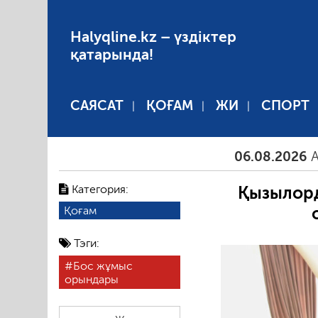
Halyqline.kz – үздіктер
қатарында!
САЯСАТ
ҚОҒАМ
ЖИ
СПОРТ
06.08.2026
Арал. Ажа
Категория:
Қызылорд
Қоғам
Тэги:
Бос жұмыс
орындары