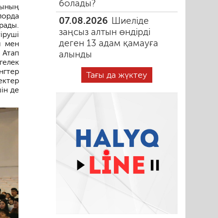
болады?
сының
лорда
07.08.2026
Шиеліде
рады.
заңсыз алтын өндірді
тіруші
деген 13 адам қамауға
ы мен
 Атап
алынды
гелек
нгтер
Тағы да жүктеу
ектер
ін де