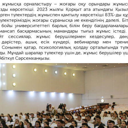
ді жұмысқа орналастыру – жоғары оқу орындары жұмы
ңызды көрсеткіші. 2023 жылғы Қорқыт ата атындағы Қызы
тірген түлектердің жұмыспен қамтылу көрсеткіші 83%-ды құ
түлектеріміздің жоғары сұранысқа ие екендігінің дәлелі. Бі
бойы университеттегі барлық білім беру бағдарламалар
мансап басқармасының мамандары тығыз жұмыс істеді.
айт сессиялар, жұмыс берушілермен кездесулер, дөң
 дәрістер, ашық есік күндері, вебинарлар мен трени
 Сонымен қатар, психологиялық қолдау орталығында түл
ды. Мұндай шаралар түлектер үшін де, жұмыс берушілер үш
йбіткүл Сәрсемханқызы.