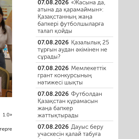
07.08.2026
«Жасына да,
атына да қарамаймын»:
Қазақстанның жаңа
бапкері футболшыларға
талап қойды
07.08.2026
Қазалылық 25
тұрғын аудан әкімінен не
сұрады?
07.08.2026
Мемлекеттік
грант конкурсының
нәтижесі шықты
07.08.2026
Футболдан
Қазақстан құрамасын
жаңа бапкер
 1.0»
жаттықтырады
07.08.2026
Дауыс беру
терге
учаскесін қалай табуға