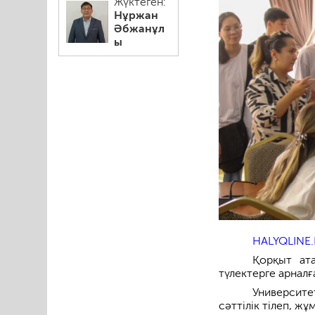
Жүктеген:
Нұржан
Әбжанұл
ы
HALYQLINE.
Қорқыт ата
түлектерге арнал
Университе
сәттілік тілеп, жұ