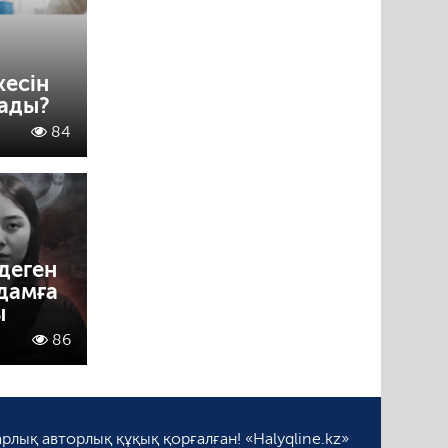
кесін
лады?
84
деген
адамға
ы
86
рлық авторлық құқық қорғалған! «Halyqline.kz»