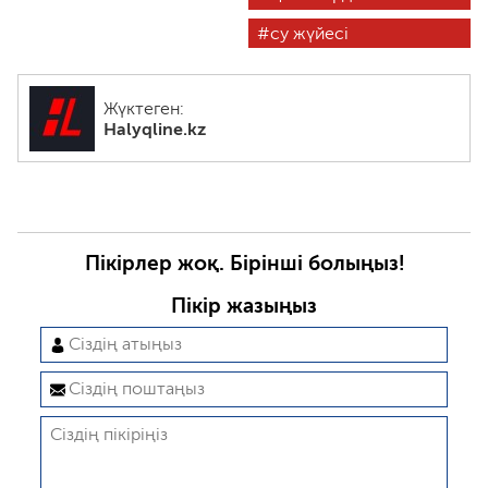
су жүйесі
Жүктеген:
Halyqline.kz
Пікірлер жоқ. Бірінші болыңыз!
Пікір жазыңыз