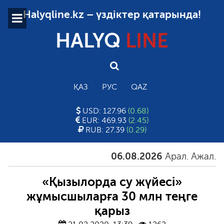
Halyqline.kz – үздіктер қатарында!
HALYQ
LINE
ҚАЗ
РУС
QAZ
USD: 127.96
(0.68)
EUR: 469.93
(2.45)
RUB: 27.39
(0.29)
06.08.2026
Арал. Ажал. Айғ
«Қызылорда су жүйесі»
жұмысшыларға 30 млн теңге
қарыз