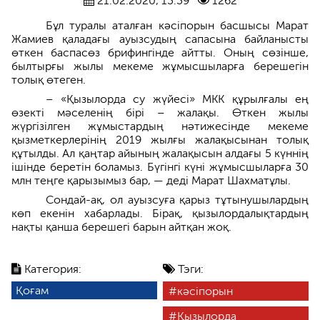
21.02.2020, 13:39
1262
Бұл туралы аталған кәсіпорын басшысы Марат
Жамиев қаладағы ауызсудың сапасына байланысты
өткен баспасөз брифингінде айтты. Оның сөзінше,
былтырғы жылы мекеме жұмысшыларға берешегін
толық өтеген.
– «Қызылорда су жүйесі» МКК құрылғалы ең
өзекті мәселенің бірі – жалақы. Өткен жылы
жүргізілген жұмыстардың нәтижесінде мекеме
қызметкерлерінің 2019 жылғы жалақысынан толық
құтылды. Ал қаңтар айының жалақысын алдағы 5 күннің
ішінде беретін боламыз. Бүгінгі күні жұмысшыларға 30
млн теңге қарызымыз бар, — деді Марат Шахматұлы.
Сондай-ақ, ол ауызсуға қарыз тұтынушылардың
көп екенін хабарлады. Бірақ, қызылордалықтардың
нақты қанша берешегі барын айтқан жоқ.
Категория:
Тэги:
Қоғам
кәсіпорын
Қызылорда