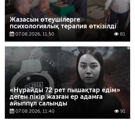
Жазасын өтеушілерге
психологиялық терапия өткізілді
07.08.2026, 11:50
81
«Нұрайды 72 рет пышақтар едім»
деген пікір жазған ер адамға
айыппұл салынды
07.08.2026, 11:40
91