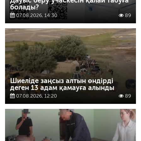
Дауыс беру учаскесін қалай табуға
болады?
07.08.2026, 14:30
89
Шиеліде заңсыз алтын өндірді
деген 13 адам қамауға алынды
07.08.2026, 12:20
89