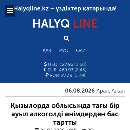
Halyqline.kz – үздіктер қатарында!
HALYQ
LINE
ҚАЗ
РУС
QAZ
USD: 127.96
(0.68)
EUR: 469.93
(2.45)
RUB: 27.39
(0.29)
06.08.2026
Арал. Ажал. Айғ
Қызылорда облысында тағы бір
ауыл алкоголді өнімдерден бас
тартты