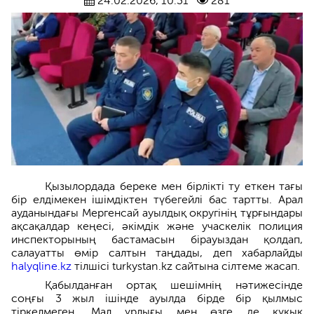
24.02.2026, 10:31
281
Қызылордада береке мен бірлікті ту еткен тағы
бір елдімекен ішімдіктен түбегейлі бас тартты. Арал
ауданындағы Мергенсай ауылдық округінің тұрғындары
ақсақалдар кеңесі, әкімдік және учаскелік полиция
инспекторының бастамасын бірауыздан қолдап,
салауатты өмір салтын таңдады, деп хабарлайды
halyqline.kz
тілшісі turkystan.kz сайтына сілтеме жасап.
Қабылданған ортақ шешімнің нәтижесінде
соңғы 3 жыл ішінде ауылда бірде бір қылмыс
тіркелмеген. Мал ұрлығы мен өзге де құқық