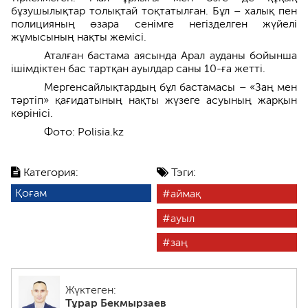
бұзушылықтар толықтай тоқтатылған. Бұл – халық пен
полицияның өзара сенімге негізделген жүйелі
жұмысының нақты жемісі.
Аталған бастама аясында Арал ауданы бойынша
ішімдіктен бас тартқан ауылдар саны 10-ға жетті.
Мергенсайлықтардың бұл бастамасы – «Заң мен
тәртіп» қағидатының нақты жүзеге асуының жарқын
көрінісі.
Фото: Polisia.kz
Категория:
Тэги:
Қоғам
аймақ
ауыл
заң
Жүктеген:
Тұрар Бекмырзаев