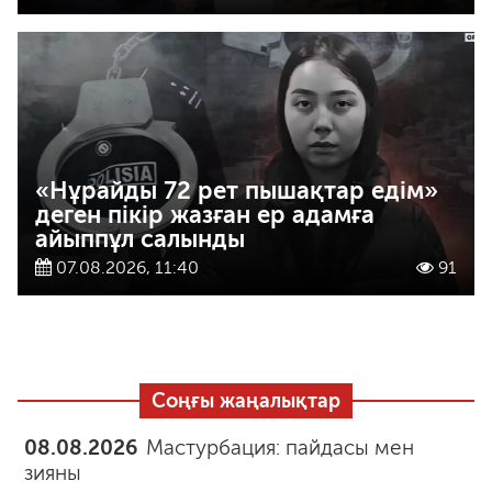
«Нұрайды 72 рет пышақтар едім»
деген пікір жазған ер адамға
айыппұл салынды
07.08.2026, 11:40
91
Соңғы жаңалықтар
08.08.2026
Мастурбация: пайдасы мен
зияны