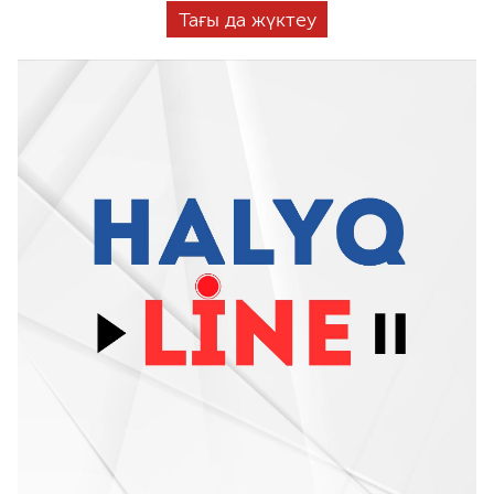
Тағы да жүктеу