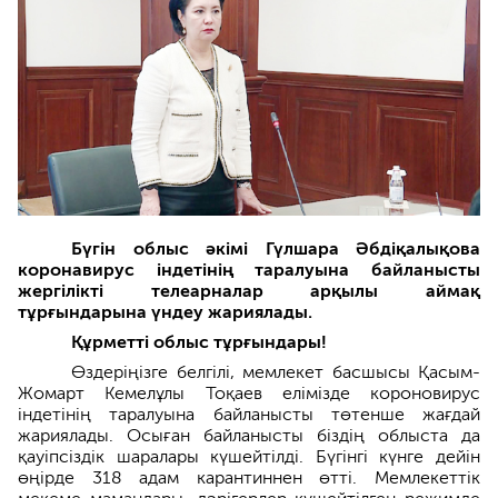
Бүгін облыс әкімі Гүлшара Әбдіқалықова
коронавирус індетінің таралуына байланысты
жергілікті телеарналар арқылы аймақ
тұрғындарына үндеу жариялады.
Құрметті облыс тұрғындары!
Өздеріңізге белгілі, мемлекет басшысы Қасым-
Жомарт Кемелұлы Тоқаев елімізде короновирус
індетінің таралуына байланысты төтенше жағдай
жариялады. Осыған байланысты біздің облыста да
қауіпсіздік шаралары күшейтілді. Бүгінгі күнге дейін
өңірде 318 адам карантиннен өтті. Мемлекеттік