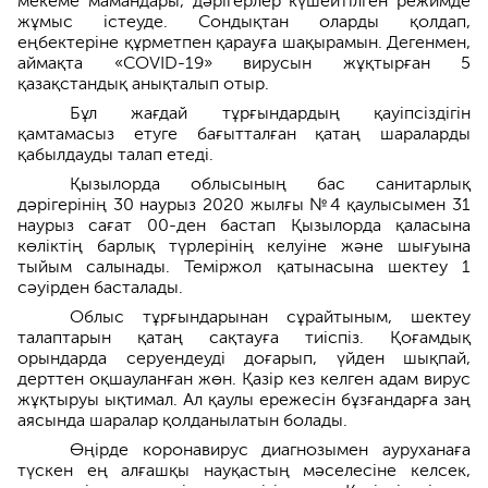
мекеме мамандары, дәрігерлер күшейтілген режимде
жұмыс істеуде. Сондықтан оларды қолдап,
еңбектеріне құрметпен қарауға шақырамын. Дегенмен,
аймақта «COVID-19» вирусын жұқтырған 5
қазақстандық анықталып отыр.
Бұл жағдай тұрғындардың қауіпсіздігін
қамтамасыз етуге бағытталған қатаң шараларды
қабылдауды талап етеді.
Қызылорда облысының бас санитарлық
дәрігерінің 30 наурыз 2020 жылғы №4 қаулысымен 31
наурыз сағат 00-ден бастап Қызылорда қаласына
көліктің барлық түрлерінің келуіне және шығуына
тыйым салынады. Теміржол қатынасына шектеу 1
сәуірден басталады.
Облыс тұрғындарынан сұрайтыным, шектеу
талаптарын қатаң сақтауға тиіспіз. Қоғамдық
орындарда серуендеуді доғарып, үйден шықпай,
дерттен оқшауланған жөн. Қазір кез келген адам вирус
жұқтыруы ықтимал. Ал қаулы ережесін бұзғандарға заң
аясында шаралар қолданылатын болады.
Өңірде коронавирус диагнозымен ауруханаға
түскен ең алғашқы науқастың мәселесіне келсек,