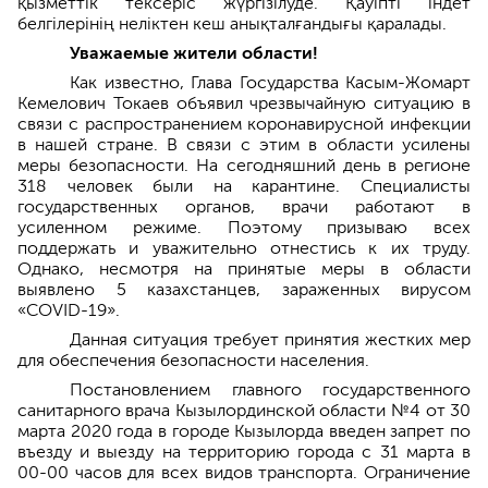
қызметтік тексеріс жүргізілуде. Қауіпті індет
белгілерінің неліктен кеш анықталғандығы қаралады.
Уважаемые жители области!
Как известно, Глава Государства Касым-Жомарт
Кемелович Токаев объявил чрезвычайную ситуацию в
связи с распространением коронавирусной инфекции
в нашей стране. В связи с этим в области усилены
меры безопасности. На сегодняшний день в регионе
318 человек были на карантине. Специалисты
государственных органов, врачи работают в
усиленном режиме. Поэтому призываю всех
поддержать и уважительно отнестись к их труду.
Однако, несмотря на принятые меры в области
выявлено 5 казахстанцев, зараженных вирусом
«COVID-19».
Данная ситуация требует принятия жестких мер
для обеспечения безопасности населения.
Постановлением главного государственного
санитарного врача Кызылординской области №4 от 30
марта 2020 года в городе Кызылорда введен запрет по
въезду и выезду на территорию города с 31 марта в
00-00 часов для всех видов транспорта. Ограничение