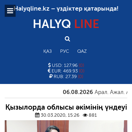
Halyqline.kz – үздіктер қатарында!
HALYQ
LINE
ҚАЗ
РУС
QAZ
USD: 127.96
(0)
EUR: 469.93
(0)
RUB: 27.39
(0)
06.08.2026
Арал. Ажал. Айғақ
Қызылорда облысы әкімінің үндеуі
30.03.2020, 15:26
881