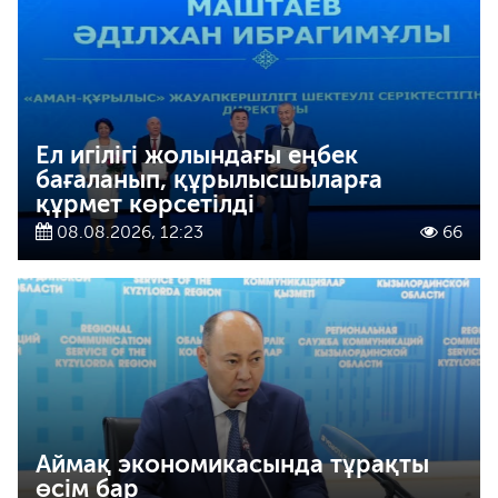
Ел игілігі жолындағы еңбек
бағаланып, құрылысшыларға
құрмет көрсетілді
08.08.2026, 12:23
66
Аймақ экономикасында тұрақты
өсім бар