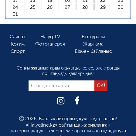
17
18
19
20
21
22
23
24
25
26
27
28
29
30
31
Саясат
Halyq TV
Біз туралы
Қоғам
Фотогалерея
Жарнама
Спорт
Бізбен байланыс
Соңғы жаңалықтарды оқығыңыз келсе, электронды
поштаңызды қалдырыңыз!
Ⓒ 2026. Барлық авторлық құқық қорғалған!
«Halyqline.kz» сайтында жарияланған
материалдарды тек сілтеме арқылы ғана қолдануға