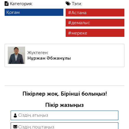
Категория:
Тэги:
Қоғам
Астана
демалыс
мереке
Жүктеген:
Нұржан Әбжанұлы
Пікірлер жоқ. Бірінші болыңыз!
Пікір жазыңыз