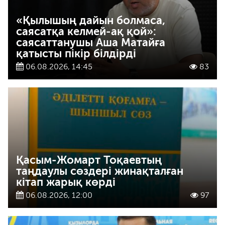
«Қылышың дайын болмаса,
саясатқа келмей-ақ қой»:
саясаттанушы Аша Матайға
қатысты пікір білдірді
06.08.2026, 14:45
83
Қасым-Жомарт Тоқаевтың
таңдаулы сөздері жинақталған
кітап жарық көрді
06.08.2026, 12:00
97