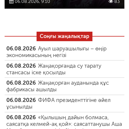
06.08.2026, 9:10
83
Соңғы жаңалықтар
06.08.2026
Ауыл шаруашылығы – өңір
экономикасының негізі
06.08.2026
Жаңақорғанда су тарату
стансасы іске қосылды
06.08.2026
Жаңақорған ауданында құс
фабрикасы ашылды
06.08.2026
ФИФА президенттігіне әйел
ұсынылды
06.08.2026
«Қылышың дайын болмаса,
саясатқа келмей-ақ қой»: саясаттанушы Аша