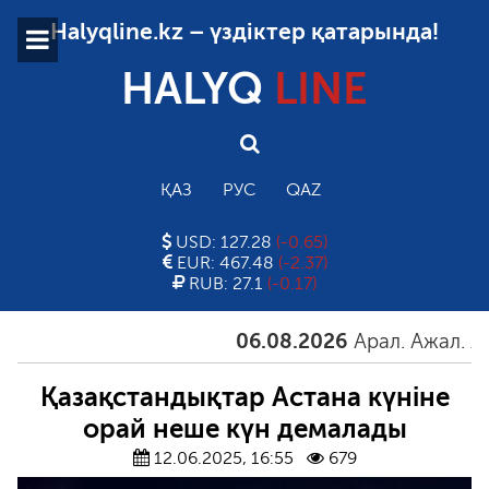
Halyqline.kz – үздіктер қатарында!
HALYQ
LINE
ҚАЗ
РУС
QAZ
USD: 127.28
(-0.65)
EUR: 467.48
(-2.37)
RUB: 27.1
(-0.17)
06.08.2026
Арал. Ажал. Айға
Қазақстандықтар Астана күніне
орай неше күн демалады
12.06.2025, 16:55
679