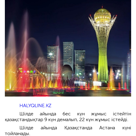
HALYQLINE.KZ
Шілде айында бес күн жұмыс істейтін
қазақстандықтар 9 күн демалып, 22 күн жұмыс істейді.
Шілде айында Қазақстанда Астана күні
тойланады.