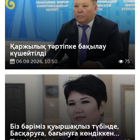
Қаржылық тәртіпке бақылау
күшейтілді
06.08.2026, 10:50
75
Біз бәріміз қуыршақпыз түбінде,
Басқаруға, бағынуға көндіккен…