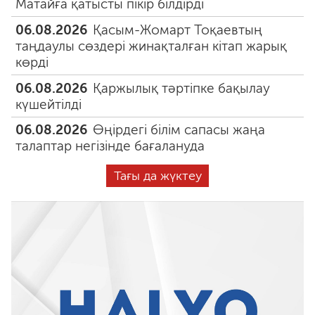
Матайға қатысты пікір білдірді
06.08.2026
Қасым-Жомарт Тоқаевтың
таңдаулы сөздері жинақталған кітап жарық
көрді
06.08.2026
Қаржылық тәртіпке бақылау
күшейтілді
06.08.2026
Өңірдегі білім сапасы жаңа
талаптар негізінде бағалануда
Тағы да жүктеу