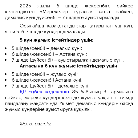
2025 жылы 6 шілде жексенбіге сәйкес
келгендіктен «Мерекелер туралы» заңға сәйкес,
демалыс күні дүйсенбі – 7 шілдеге ауыстырылады.
Осылайша қазақстандықтар қатарынан үш күн,
яғни 5-6-7 шілде күндері демалады.
5 күн жұмыс істейтіндер үшін:
5 шілде (сенбі) – демалыс күні;
6 шілде (жексенбі) – Астана күні;
7 шілде (дүйсенбі) – ауыстырылған демалыс күні.
Аптасына 6 күн жұмыс істейтіндер үшін:
5 шілде (сенбі) – жұмыс күні;
6 шілде (жексенбі) Астана күні;
7 шілде (дүйсенбі) – демалыс күні.
ҚР Еңбек кодексінің
85 бабының 3 тармағына
сәйкес, мереке күндері кезінде жұмыс уақытын тиімді
пайдалану мақсатында Үкімет демалыс күндерін басқа
жұмыс күндеріне ауыстыруға құқылы.
Фото: qazir.kz